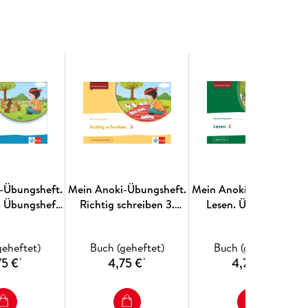
-Übungsheft.
Mein Anoki-Übungsheft.
Mein Anoki-Übungsheft
. Übungsheft
Richtig schreiben 3.
Lesen. Übungsheft
se 2/3
Übungsheft Klasse 3
Klasse 3
geheftet)
Buch (geheftet)
Buch (geheftet)
75 €
4,75 €
4,75 €
*
*
*