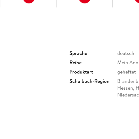
Sprache
deutsch
Reihe
Mein Ano
Produktart
geheftet
Schulbuch-Region
Brandenbu
Hessen, 
Niedersac
Schleswig
Thüringen
ufe bzw. Klasse 5/6 an
Gewicht
126 g
Brandenburg, Sekundarschule
d Realschularten),