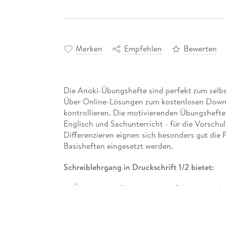
Merken
Empfehlen
Bewerten
Die Anoki-Übungshefte sind perfekt zum selbs
Über Online-Lösungen zum kostenlosen Downlo
kontrollieren. Die motivierenden Übungshefte 
Englisch und Sachunterricht - für die Vorschul
Differenzieren eignen sich besonders gut die 
Basisheften eingesetzt werden.
Schreiblehrgang in Druckschrift 1/2 bietet:
Übungen zur formgerechten Schreibung der
Übungen zum zeilengerechten Schreiben v
Jetzt mehr erfahren über die Anoki-Übungshef