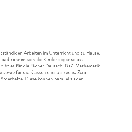
tständigen Arbeiten im Unterricht und zu Hause.
ad können sich die Kinder sogar selbst
gibt es für die Fächer Deutsch, DaZ, Mathematik,
e sowie für die Klassen eins bis sechs. Zum
Förderhefte. Diese können parallel zu den
Druckschrift,
onBuchstaben und ganzen Wörtern.
te: www. klett. de/anoki