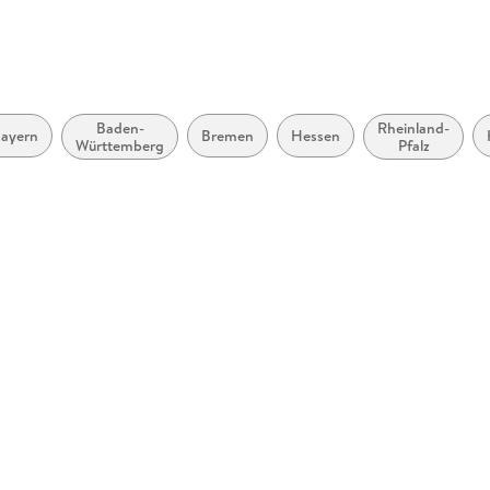
Sonstiges
geheftet
Herstelleradresse
Ernst Kle
Stuttgart
Baden-
Rheinland-
ayern
Bremen
Hessen
Württemberg
Pfalz