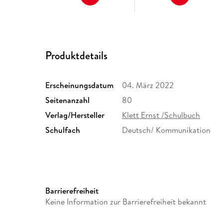
Produktdetails
Erscheinungsdatum
04. März 2022
Seitenanzahl
80
Verlag/Hersteller
Klett Ernst /Schulbuch
Schulfach
Deutsch/ Kommunikation
Schulform
Grundschule, Orientierungsst
Barrierefreiheit
Grundschulen in Berlin und 
Keine Information zur Barrierefreiheit bekannt
(alle kombinierten Haupt- un
Schulformübergreifend