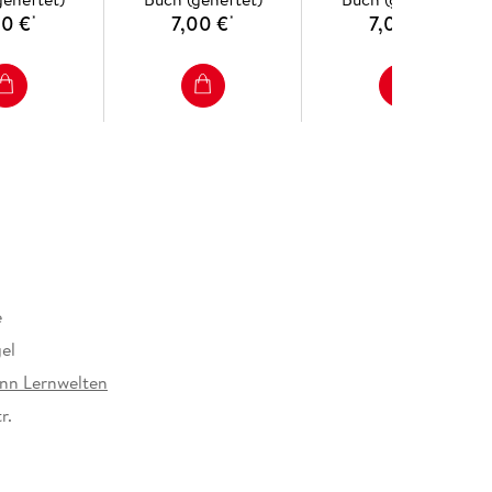
00 €
7,00 €
7,00 €
*
*
*
e
el
nn Lernwelten
r.
5 mm