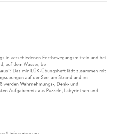
egs in verschiedenen Fortbewegungsmitteln und bei
nd, auf dem Wasser, be
Maus
"? Das miniLÜK-Übungsheft lädt zusammen mit
ngsübungen auf der See, am Strand und ins
paß werden
Wahrnehmungs-,
Denk- und
unten Aufgabenmix aus Puzzeln, Labyrinthen und
ers/Lieferanten vor.