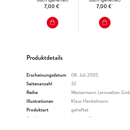
7,00 €
7,00 €
*
*
Produktdetails
Erscheinungsdatum
08. Juli 2005
Seitenanzahl
32
Reihe
Westermann Lernwelten Gm
Illustrationen
Klaus Henkelmann
Produktart
geheftet
Spieldauer
kurz bis 15 Min
Gewicht
101 g