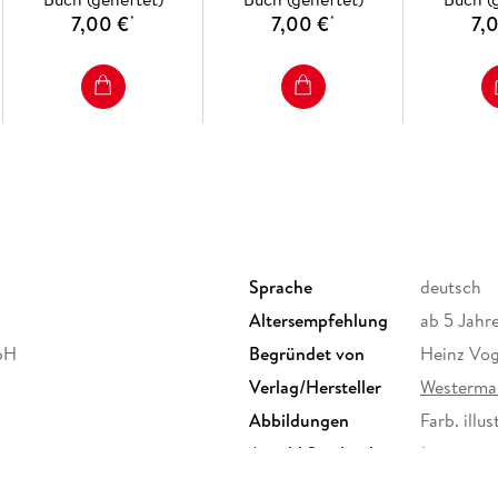
7,00 €
7,00 €
7,
*
*
Sprache
deutsch
Altersempfehlung
ab 5 Jahr
bH
Begründet von
Heinz Vog
Verlag/Hersteller
Westerma
Abbildungen
Farb. illust
Anzahl Spielende
1
Größe (L/B/H)
263/140/