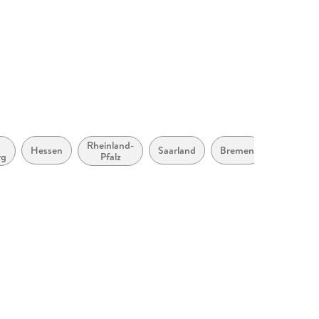
nn Lernwelten GmbH, Georg-Westermann-Allee
 Braunschweig, Produktsicherheit,
westermann.de
Rheinland-
Hessen
Saarland
Bremen
Hambur
rg
Pfalz