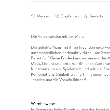
Merken
Empfehlen
Bewerten
Die Vorschulreise mit der Maus
Die geliebte Maus mit ihren Freunden unterw
unterschiedlichen Ferienaktivitäten - am Stra
Bereit für "
Kleine Entdeckungsreisen mit der 
Maus, Elefant und Ente zu fröhlichen Zuordnu
Kunstmuseum ein. Spielerisch und mit viel S
Kombinationsfähigkeit
trainiert, mit einem b
Tabellen und für Vorschulkinder!
AUFGABENFORMEN
Bildausschnitte zuordnen
Warnhinweise
Bilddetails herausfiltern
Es liegen uns keine Warnhinweise des Herstell