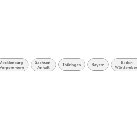
Herstelleradresse
Westerma
66, 38104
service@
Mecklenburg-
Sachsen-
Baden-
Thüringen
Bayern
Vorpommern
Anhalt
Württembe