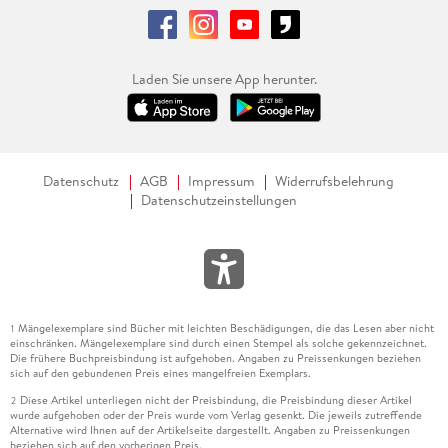
Laden Sie unsere App herunter.
Datenschutz
AGB
Impressum
Widerrufsbelehrung
Datenschutzeinstellungen
Mängelexemplare sind Bücher mit leichten Beschädigungen, die das Lesen aber nicht
1
einschränken. Mängelexemplare sind durch einen Stempel als solche gekennzeichnet.
Die frühere Buchpreisbindung ist aufgehoben. Angaben zu Preissenkungen beziehen
sich auf den gebundenen Preis eines mangelfreien Exemplars.
Diese Artikel unterliegen nicht der Preisbindung, die Preisbindung dieser Artikel
2
wurde aufgehoben oder der Preis wurde vom Verlag gesenkt. Die jeweils zutreffende
Alternative wird Ihnen auf der Artikelseite dargestellt. Angaben zu Preissenkungen
beziehen sich auf den vorherigen Preis.