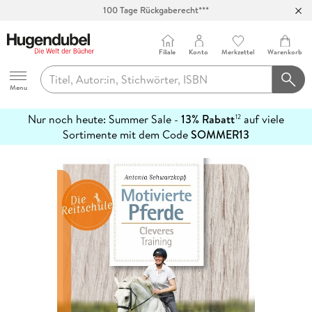
100 Tage Rückgaberecht***
Abholung in über 100 Filialen
Filiale
Konto
Merkzettel
Warenkorb
Hugendubel
Menu
Nur noch heute: Summer Sale -
13% Rabatt
auf viele
12
mehr
Sortimente mit dem Code
SOMMER13
erfahren