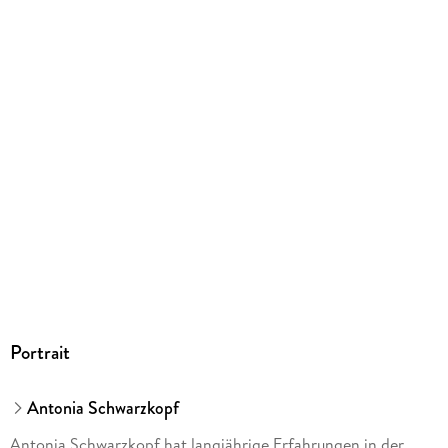
Herstelleradresse
Paul Pietsch Verlage GmbH & Co. KG, Hauptstätter Str. 149,
70178 Stuttgart, gpsr@paul-pietsch-verlage.de
Portrait
Antonia Schwarzkopf
Antonia Schwarzkopf hat langjährige Erfahrungen in der