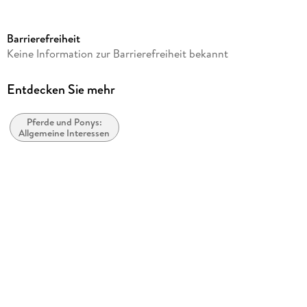
Reihe
Die Reitschule
Barrierefreiheit
Autor/Autorin
Keine Information zur Barrierefreiheit bekannt
Antonia Schwarzkopf
Verlag/Hersteller
Entdecken Sie mehr
Müller Rüschlikon
Pferde und Ponys:
Produktart
Allgemeine Interessen
kartoniert
Abbildungen
104 Farbfotos
Gewicht
250 g
Größe (L/B/H)
210/171/6 mm
ISBN
9783275020331