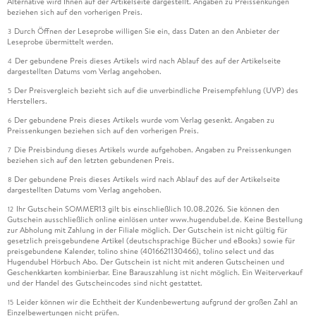
Alternative wird Ihnen auf der Artikelseite dargestellt. Angaben zu Preissenkungen
beziehen sich auf den vorherigen Preis.
Durch Öffnen der Leseprobe willigen Sie ein, dass Daten an den Anbieter der
3
Leseprobe übermittelt werden.
Der gebundene Preis dieses Artikels wird nach Ablauf des auf der Artikelseite
4
dargestellten Datums vom Verlag angehoben.
Der Preisvergleich bezieht sich auf die unverbindliche Preisempfehlung (UVP) des
5
Herstellers.
Der gebundene Preis dieses Artikels wurde vom Verlag gesenkt. Angaben zu
6
Preissenkungen beziehen sich auf den vorherigen Preis.
Die Preisbindung dieses Artikels wurde aufgehoben. Angaben zu Preissenkungen
7
beziehen sich auf den letzten gebundenen Preis.
Der gebundene Preis dieses Artikels wird nach Ablauf des auf der Artikelseite
8
dargestellten Datums vom Verlag angehoben.
Ihr Gutschein SOMMER13 gilt bis einschließlich 10.08.2026. Sie können den
12
Gutschein ausschließlich online einlösen unter www.hugendubel.de. Keine Bestellung
zur Abholung mit Zahlung in der Filiale möglich. Der Gutschein ist nicht gültig für
gesetzlich preisgebundene Artikel (deutschsprachige Bücher und eBooks) sowie für
preisgebundene Kalender, tolino shine (4016621130466), tolino select und das
Hugendubel Hörbuch Abo. Der Gutschein ist nicht mit anderen Gutscheinen und
Geschenkkarten kombinierbar. Eine Barauszahlung ist nicht möglich. Ein Weiterverkauf
und der Handel des Gutscheincodes sind nicht gestattet.
Leider können wir die Echtheit der Kundenbewertung aufgrund der großen Zahl an
15
Einzelbewertungen nicht prüfen.