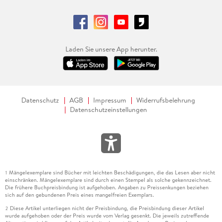
Laden Sie unsere App herunter.
Datenschutz
AGB
Impressum
Widerrufsbelehrung
Datenschutzeinstellungen
Mängelexemplare sind Bücher mit leichten Beschädigungen, die das Lesen aber nicht
1
einschränken. Mängelexemplare sind durch einen Stempel als solche gekennzeichnet.
Die frühere Buchpreisbindung ist aufgehoben. Angaben zu Preissenkungen beziehen
sich auf den gebundenen Preis eines mangelfreien Exemplars.
Diese Artikel unterliegen nicht der Preisbindung, die Preisbindung dieser Artikel
2
wurde aufgehoben oder der Preis wurde vom Verlag gesenkt. Die jeweils zutreffende