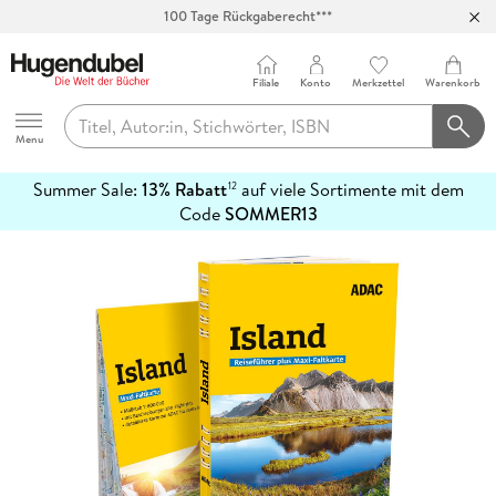
100 Tage Rückgaberecht***
Abholung in über 100 Filialen
Filiale
Konto
Merkzettel
Warenkorb
Hugendubel
Menu
Summer Sale:
13% Rabatt
auf viele Sortimente mit dem
12
mehr
Code
SOMMER13
erfahren