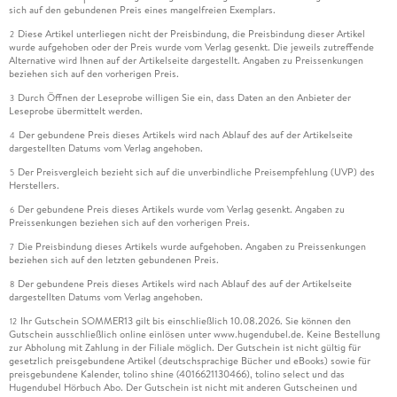
sich auf den gebundenen Preis eines mangelfreien Exemplars.
Diese Artikel unterliegen nicht der Preisbindung, die Preisbindung dieser Artikel
2
wurde aufgehoben oder der Preis wurde vom Verlag gesenkt. Die jeweils zutreffende
Alternative wird Ihnen auf der Artikelseite dargestellt. Angaben zu Preissenkungen
beziehen sich auf den vorherigen Preis.
Durch Öffnen der Leseprobe willigen Sie ein, dass Daten an den Anbieter der
3
Leseprobe übermittelt werden.
Der gebundene Preis dieses Artikels wird nach Ablauf des auf der Artikelseite
4
dargestellten Datums vom Verlag angehoben.
Der Preisvergleich bezieht sich auf die unverbindliche Preisempfehlung (UVP) des
5
Herstellers.
Der gebundene Preis dieses Artikels wurde vom Verlag gesenkt. Angaben zu
6
Preissenkungen beziehen sich auf den vorherigen Preis.
Die Preisbindung dieses Artikels wurde aufgehoben. Angaben zu Preissenkungen
7
beziehen sich auf den letzten gebundenen Preis.
Der gebundene Preis dieses Artikels wird nach Ablauf des auf der Artikelseite
8
dargestellten Datums vom Verlag angehoben.
Ihr Gutschein SOMMER13 gilt bis einschließlich 10.08.2026. Sie können den
12
Gutschein ausschließlich online einlösen unter www.hugendubel.de. Keine Bestellung
zur Abholung mit Zahlung in der Filiale möglich. Der Gutschein ist nicht gültig für
gesetzlich preisgebundene Artikel (deutschsprachige Bücher und eBooks) sowie für
preisgebundene Kalender, tolino shine (4016621130466), tolino select und das
Hugendubel Hörbuch Abo. Der Gutschein ist nicht mit anderen Gutscheinen und