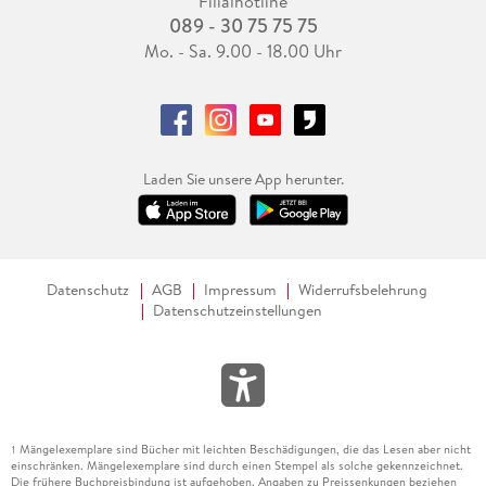
Filialhotline
089 - 30 75 75 75
Mo. - Sa. 9.00 - 18.00 Uhr
Laden Sie unsere App herunter.
Datenschutz
AGB
Impressum
Widerrufsbelehrung
Datenschutzeinstellungen
Mängelexemplare sind Bücher mit leichten Beschädigungen, die das Lesen aber nicht
1
einschränken. Mängelexemplare sind durch einen Stempel als solche gekennzeichnet.
Die frühere Buchpreisbindung ist aufgehoben. Angaben zu Preissenkungen beziehen