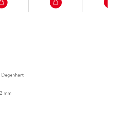
h Degenhart
22 mm
r Verlag, Waldhofer Str. 100, 69123 Heidelberg,
eller.de