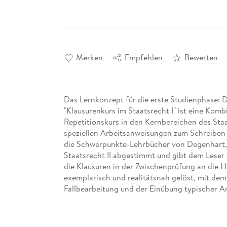
Merken
Empfehlen
Bewerten
Das Lernkonzept für die erste Studienphase: D
"Klausurenkurs im Staatsrecht I" ist eine Kom
Repetitionskurs in den Kernbereichen des Sta
speziellen Arbeitsanweisungen zum Schreiben v
die Schwerpunkte-Lehrbücher von Degenhart, 
Staatsrecht II abgestimmt und gibt dem Leser 
die Klausuren in der Zwischenprüfung an die 
exemplarisch und realitätsnah gelöst, mit dem 
Fallbearbeitung und der Einübung typischer 
knappe Lösungsskizze dienen der raschen ers
anhand von ausformulierten Musterlösungen so
Auf jede Falllösung folgt ein Abschnitt "Wied