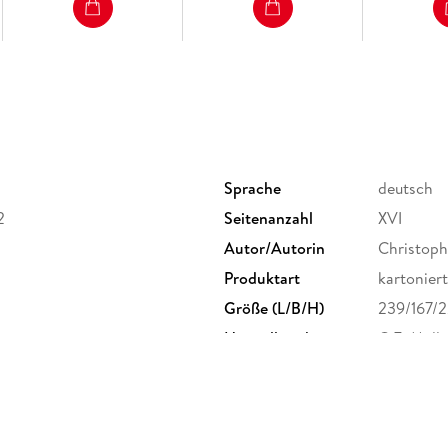
Sprache
deutsch
2
Seitenanzahl
XVI
Autor/Autorin
Christop
Produktart
kartoniert
Größe (L/B/H)
239/167/
Herstelleradresse
C.F. Mülle
info@cfmu