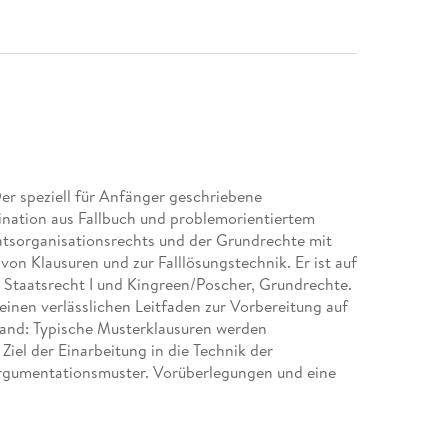
er speziell für Anfänger geschriebene
bination aus Fallbuch und problemorientiertem
atsorganisationsrechts und der Grundrechte mit
on Klausuren und zur Falllösungstechnik. Er ist auf
Staatsrecht I und Kingreen/Poscher, Grundrechte.
einen verlässlichen Leitfaden zur Vorbereitung auf
Hand: Typische Musterklausuren werden
Ziel der Einarbeitung in die Technik der
Argumentationsmuster. Vorüberlegungen und eine
ten Orientierung. Die Entstehung der Lösung kann
dann Schritt für Schritt nachvollzogen werden.
erholung und Vertiefung", in dem das Wichtigste zu