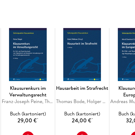
besonders klausurrelevanten Problemen zusam
Nachlesens in den Staatsrechtslehrbüchern er
Fälle mit zugeordneten Repetitorien vermitte
und decken die prüfungsrelevanten Fragenkreis
somit die Chance, sich vor der Klausur quasi "
staatsrechtlichen Problemschwerpunkte zu ve
Klausurenkurs im
Hausarbeit im Strafrecht
Klausur
Verwaltungsrecht
Euro
Franz-Joseph Peine, Thorsten Siegel
Thomas Bode, Holger Niehaus
Buch (kartoniert)
Buch (kartoniert)
Buch (k
29,00 €
24,00 €
32,
*
*