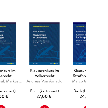
mengefasst und somit die Möglichkeit des
öffnet wird. Die in diesem Band enthaltenen 22
ln den Kernbestand des staatsrechtlichen Wissens
e zu einem erheblichen Teil ab. Der Leser hat
in letzter Minute" noch der wichtigsten
rgewissern.
enkurs im
Klausurenkurs im
Klausurenkurs im
parecht
Völkerrecht
Strafprozessrecht
Andreas Musil, Markus Ludwigs, Daniel Burchard
Andreas Von Arnauld
Marco Mansdörfer
artoniert)
Buch (kartoniert)
Buch (kartoniert)
00 €
27,00 €
24,00 €
*
*
*