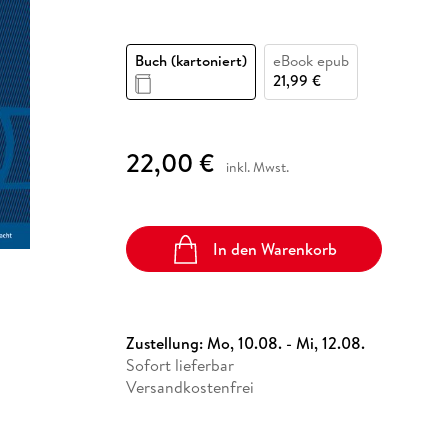
Fremdsprachige Bücher
n Lernhilfen
 Jugendbücher
eiber
Hörbuch Downloads im Bundle
cher
 Vergleich
 Puzzlezubehör
Lernen
New Adult
STABILO
Taschenbücher
hilfen
hriller
 Backen
er
lender
Ratgeber
Buch (kartoniert)
eBook epub
op
21,99 €
hriller
Romance
Sachbücher
precher:innen
Science Fiction
22,00 €
inkl. Mwst.
Fremdsprachige Bücher
In den Warenkorb
Zustellung:
Mo, 10.08. - Mi, 12.08.
Sofort lieferbar
Versandkostenfrei