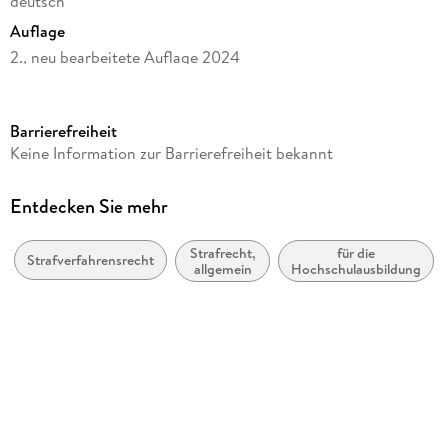
deutsch
Auflage
2., neu bearbeitete Auflage 2024
Seitenanzahl
214
Barrierefreiheit
Reihe
Keine Information zur Barrierefreiheit bekannt
Schwerpunkte Klausurenkurs
Autor/Autorin
Entdecken Sie mehr
Marco Mansdörfer
Strafrecht,
für die
Verlag/Hersteller
Strafverfahrensrecht
allgemein
Hochschulausbildung
Müller C.F.
Produktart
kartoniert
Gewicht
374 g
Größe (L/B/H)