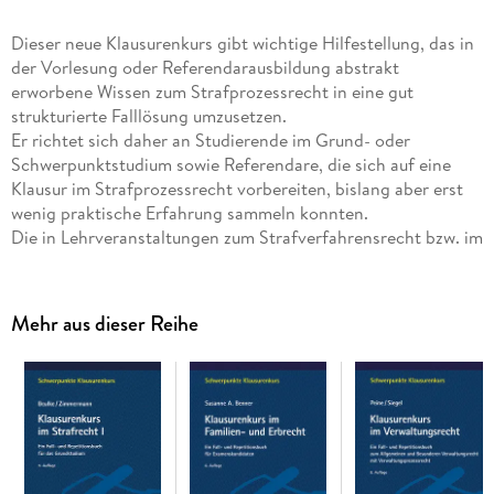
Dieser neue Klausurenkurs gibt wichtige Hilfestellung, das in
der Vorlesung oder Referendarausbildung abstrakt
erworbene Wissen zum Strafprozessrecht in eine gut
strukturierte Falllösung umzusetzen.
Er richtet sich daher an Studierende im Grund- oder
Schwerpunktstudium sowie Referendare, die sich auf eine
Klausur im Strafprozessrecht vorbereiten, bislang aber erst
wenig praktische Erfahrung sammeln konnten.
Die in Lehrveranstaltungen zum Strafverfahrensrecht bzw. im
Examen erprobten 20 Fälle enthalten 40 gängige
Problemkonstellationen, die von Studierenden und
Referendaren als Standardprobleme beherrscht werden
Mehr aus dieser Reihe
sollten. Zahlreiche Prüfungsschemata sowie gezielte Verweise
auf weiterführende Literatur geben neben der praktischen
Falllösung die Möglichkeit zur Vertiefung und Ergänzung des
Erlernten.
Dieser Klausurenkurs ergänzt optimal das Schwerpunkte-
Lehrbuch zum Strafprozessrecht von Beulke/Swoboda.
Jetzt reinlesen:
Inhaltsverzeichnis(pdf)