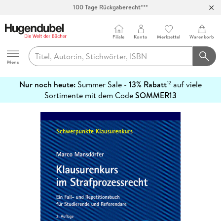
100 Tage Rückgaberecht***
Abholung in über 100 Filialen
Filiale
Konto
Merkzettel
Warenkorb
Hugendubel
Menu
Nur noch heute:
Summer Sale -
13% Rabatt
auf viele
12
mehr
Sortimente mit dem Code
SOMMER13
erfahren