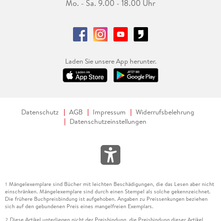
Mo. - Sa. 9.00 - 18.00 Uhr
Laden Sie unsere App herunter.
Datenschutz
AGB
Impressum
Widerrufsbelehrung
Datenschutzeinstellungen
Mängelexemplare sind Bücher mit leichten Beschädigungen, die das Lesen aber nicht
1
einschränken. Mängelexemplare sind durch einen Stempel als solche gekennzeichnet.
Die frühere Buchpreisbindung ist aufgehoben. Angaben zu Preissenkungen beziehen
sich auf den gebundenen Preis eines mangelfreien Exemplars.
Diese Artikel unterliegen nicht der Preisbindung, die Preisbindung dieser Artikel
2