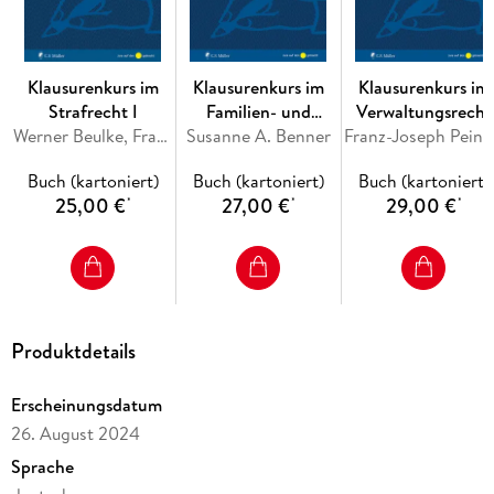
Klausurenkurs im
Klausurenkurs im
Klausurenkurs im
Strafrecht I
Familien- und
Verwaltungsrecht
Werner Beulke, Frank Zimmermann
Susanne A. Benner
Erbrecht
Franz-J
Buch (kartoniert)
Buch (kartoniert)
Buch (kartoniert)
25,00 €
27,00 €
29,00 €
*
*
*
Produktdetails
Erscheinungsdatum
26. August 2024
Sprache