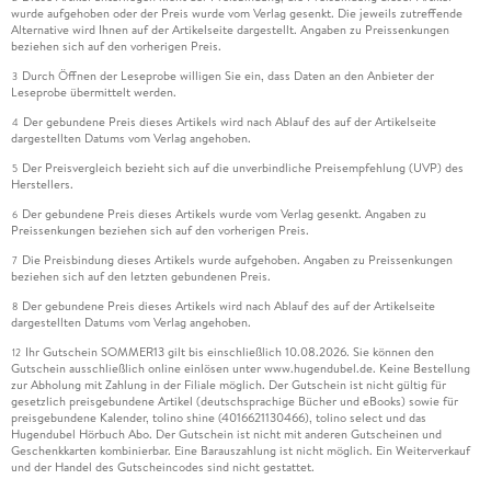
wurde aufgehoben oder der Preis wurde vom Verlag gesenkt. Die jeweils zutreffende
Alternative wird Ihnen auf der Artikelseite dargestellt. Angaben zu Preissenkungen
beziehen sich auf den vorherigen Preis.
Durch Öffnen der Leseprobe willigen Sie ein, dass Daten an den Anbieter der
3
Leseprobe übermittelt werden.
Der gebundene Preis dieses Artikels wird nach Ablauf des auf der Artikelseite
4
dargestellten Datums vom Verlag angehoben.
Der Preisvergleich bezieht sich auf die unverbindliche Preisempfehlung (UVP) des
5
Herstellers.
Der gebundene Preis dieses Artikels wurde vom Verlag gesenkt. Angaben zu
6
Preissenkungen beziehen sich auf den vorherigen Preis.
Die Preisbindung dieses Artikels wurde aufgehoben. Angaben zu Preissenkungen
7
beziehen sich auf den letzten gebundenen Preis.
Der gebundene Preis dieses Artikels wird nach Ablauf des auf der Artikelseite
8
dargestellten Datums vom Verlag angehoben.
Ihr Gutschein SOMMER13 gilt bis einschließlich 10.08.2026. Sie können den
12
Gutschein ausschließlich online einlösen unter www.hugendubel.de. Keine Bestellung
zur Abholung mit Zahlung in der Filiale möglich. Der Gutschein ist nicht gültig für
gesetzlich preisgebundene Artikel (deutschsprachige Bücher und eBooks) sowie für
preisgebundene Kalender, tolino shine (4016621130466), tolino select und das
Hugendubel Hörbuch Abo. Der Gutschein ist nicht mit anderen Gutscheinen und
Geschenkkarten kombinierbar. Eine Barauszahlung ist nicht möglich. Ein Weiterverkauf
und der Handel des Gutscheincodes sind nicht gestattet.