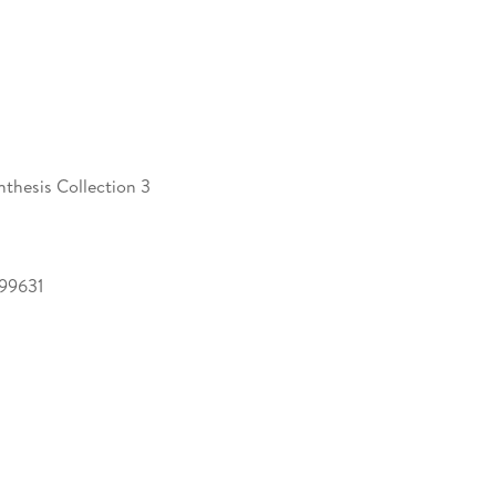
nthesis Collection 3
99631