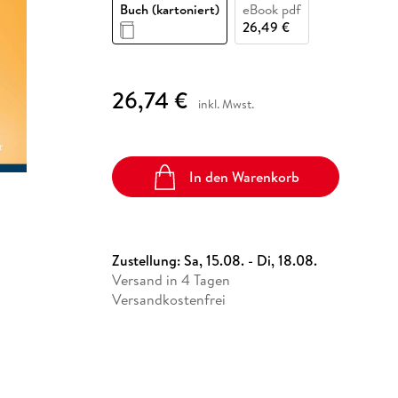
Fremdsprachige Bücher
Buch (kartoniert)
eBook pdf
n Lernhilfen
 Jugendbücher
eiber
Hörbuch Downloads im Bundle
cher
 Vergleich
 Puzzlezubehör
Lernen
New Adult
STABILO
26,49 €
Taschenbücher
hilfen
hriller
 Backen
er
lender
Ratgeber
op
hriller
Romance
26,74 €
inkl. Mwst.
Sachbücher
precher:innen
Science Fiction
Fremdsprachige Bücher
In den Warenkorb
Zustellung:
Sa, 15.08. - Di, 18.08.
Versand in 4 Tagen
Versandkostenfrei