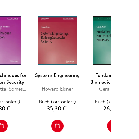
an Engineering. - Humanitarian Engineering
izing Technology.
echniques for
Systems Engineering
Fundamentals of
on Security
Biomedical Transport
Anupam Datta, Somesh Jha, Thomas Reps, David Melski, Ninghui Li
Howard Eisner
Gerald Miller
Processes
artoniert)
Buch (kartoniert)
Buch (kartoniert)
30 €
35,30 €
26,74 €
*
*
*