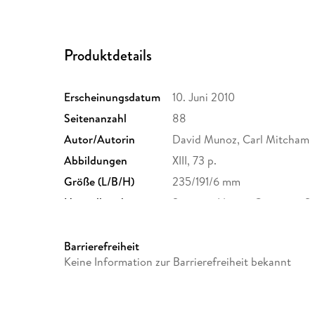
Produktdetails
Erscheinungsdatum
10. Juni 2010
Seitenanzahl
88
Autor/Autorin
David Munoz, Carl Mitcham
Abbildungen
XIII, 73 p.
Größe (L/B/H)
235/191/6 mm
Herstelleradresse
Springer Nature Customer S
Europaplatz 3, 69115 Heidelb
ProductSafety@springernat
Barrierefreiheit
Keine Information zur Barrierefreiheit bekannt