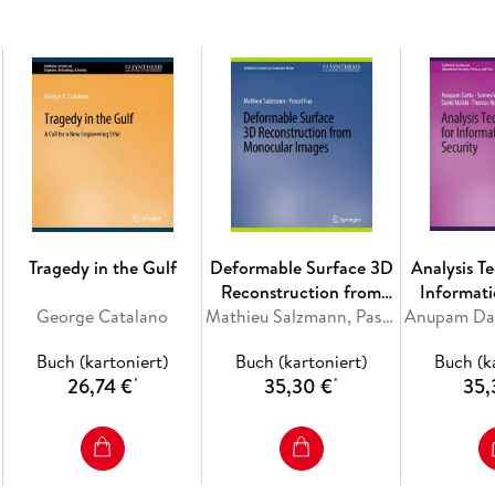
Engineering. - Humanitarianism. - Humanitari
Education. - Challenges. - Conclusion: Human
Tragedy in the Gulf
Deformable Surface 3D
Analysis T
Reconstruction from
Informati
George Catalano
Monocular Images
Mathieu Salzmann, Pascal Fua
Buch (kartoniert)
Buch (kartoniert)
Buch (k
26,74 €
35,30 €
35,
*
*