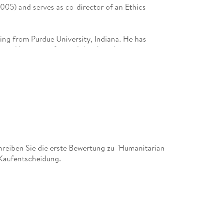
005) and serves as co-director of an Ethics
ng from Purdue University, Indiana. He has
, and heat transfer, and developed new courses
include energy conservation and issues of
y. Munoz has done extensive work in Honduras and
ng minor program at CSM.
eiben Sie die erste Bewertung zu "Humanitarian
 Kaufentscheidung.