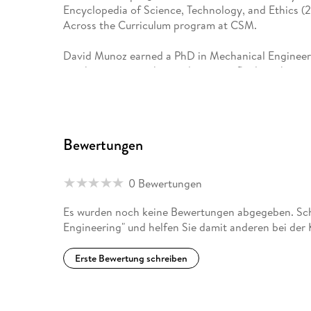
Encyclopedia of Science, Technology, and Ethics (2
Across the Curriculum program at CSM.
David Munoz earned a PhD in Mechanical Engineeri
taught courses in thermodynamics, fluid mechanics
in sustainable engineering. His research interests 
engineering design related to global sustainabilit
serves as director of the Humanitarian Engineeri
Bewertungen
0 Bewertungen
Es wurden noch keine Bewertungen abgegeben. Schr
Engineering" und helfen Sie damit anderen bei der
Erste Bewertung schreiben