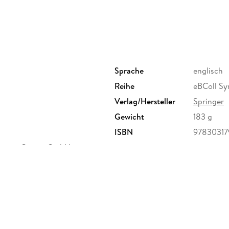
Sprache
englisch
Reihe
eBColl Sy
Verlag/Hersteller
Springer
Gewicht
183 g
ISBN
97830317
ervice Center GmbH,
erg,
ure.com