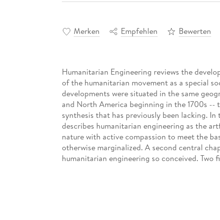
Merken
Empfehlen
Bewerten
Humanitarian Engineering reviews the develop
of the humanitarian movement as a special soc
developments were situated in the same geograp
and North America beginning in the 1700s -- t
synthesis that has previously been lacking. In t
describes humanitarian engineering as the artf
nature with active compassion to meet the basic
otherwise marginalized. A second central chap
humanitarian engineering so conceived. Two fi
Table of Contents: Engineering / Humanitaria
Engineering Education / Challenges / Conclu
Inhaltsverzeichnis