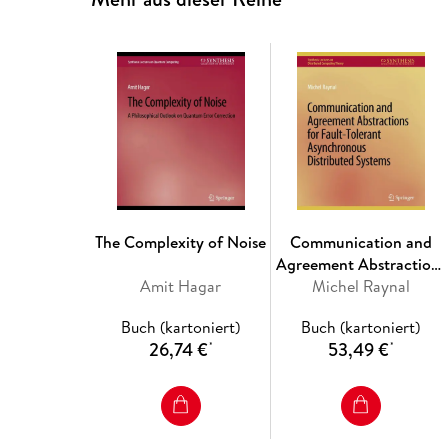
The Complexity of Noise
Communication and
Agreement Abstractions
Amit Hagar
for Fault-Tolerant
Michel Raynal
Asynchronous
Buch (kartoniert)
Buch (kartoniert)
Distributed Systems
26,74 €
53,49 €
*
*