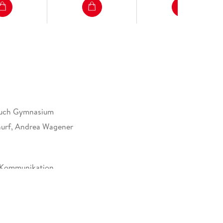
ösungen
uch Gymnasium
urf, Andrea Wagener
 Kommunikation
tiges Paperback. Klappenbroschur
 Verlag GmbH, Mecklenburgische Straße 53, 14197
ervice@cornelsen.de