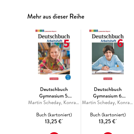
Mehr aus dieser Reihe
Deutschbuch
Deutschbuch
Gymnasium 5.
Gymnasium 6.
Jahrgangsstufe.
Martin Scheday, Konrad Wieland
Jahrgangsstufe - Bayern
Martin Scheday, Konrad Wieland
Arbeitsheft mit
- Arbeitsheft mit
Buch (kartoniert)
Buch (kartoniert)
Lösungen. Bayern
Lösungen
13,25 €
13,25 €
*
*