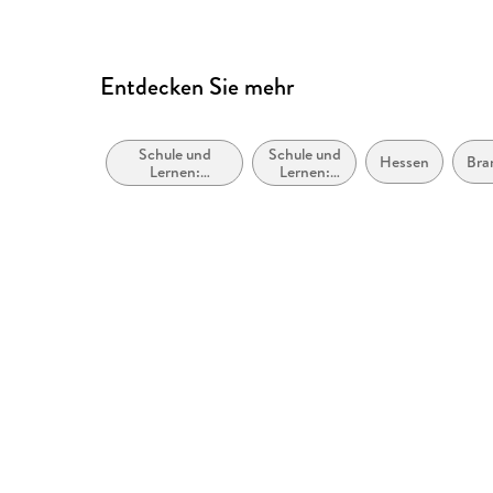
Entdecken Sie mehr
Schule und
Schule und
Hessen
Bra
Lernen:
Lernen:
Sprache,
Lehrbücher
Literatur, Lese-
und
Schreibfähigkeit