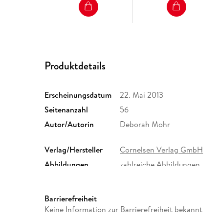
Produktdetails
Erscheinungsdatum
22. Mai 2013
Seitenanzahl
56
Autor/Autorin
Deborah Mohr
Verlag/Hersteller
Cornelsen Verlag GmbH
Abbildungen
zahlreiche Abbildungen
Schulform
Gesamtschule, Gymnasium
Größe (L/B/H)
259/189/7 mm
Barrierefreiheit
ISBN
9783060628353
Keine Information zur Barrierefreiheit bekannt