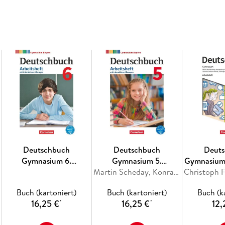
Deutschbuch
Deutschbuch
Deut
Gymnasium 6.
Gymnasium 5.
Gymnasium 
Jahrgangsstufe - Bayern
Jahrgangsstufe.
Martin Scheday, Konrad Wieland
Berlin, B
- Arbeitsheft mit
Arbeitsheft mit
Meckl
Buch (kartoniert)
Buch (kartoniert)
Buch (k
interaktiven Übungen
Lösungen und
Vorpommer
16,25 €
16,25 €
12,
*
*
auf scook.de
interaktiven Übungen
Sachsen-
auf scook.de.
Thüringen 