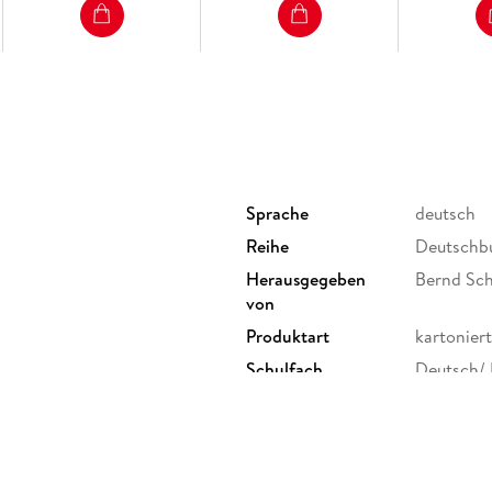
Gymnasium Bayern
mit L
Sprache
deutsch
Reihe
Deutschb
Herausgegeben
Bernd Sch
von
Produktart
kartoniert
Schulfach
Deutsch/
Gewicht
149 g
Sonstiges
Großforma
Herstelleradresse
Cornelsen
Berlin, s