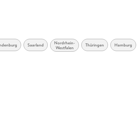
Nordrhein-
ndenburg
Saarland
Thüringen
Hamburg
Westfalen