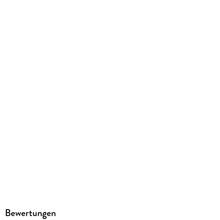
184/122/23 mm
ISBN
9783831739899
Herstelleradresse
Reise Know-How Verlag Peter Rump GmbH, Osnabrücker Str.
79, 33649 Bielefeld, info@reise-know-how.de
Bewertungen