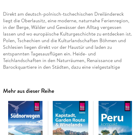
Direkt am deutsch-polnisch-tschechischen Dreiländereck
liegt die Oberlausitz, eine moderne, naturnahe Ferienregion,
in der Berge, Wälder und Gewässer den Alltag vergessen
lassen und wo europäische Kulturgeschichte zu entdecken ist.
Polen, Tschechien und die Kulturlandschaften Böhmen und
Schlesien liegen direkt vor der Haustür und laden zu
entspannten Tagesausflügen ein. Heide- und
Teichlandschaften in den Naturräumen, Renaissance und
Barockquartiere in den Städten, dazu eine vielgestaltige
Kultur und Zeugnisse der Textilindustrie locken in die Region,
die vielfältige touristische Formate vorzuweisen hat, ihre
Gäste aber gut und gerne auch sich selbst überlassen kann.
Mehr aus dieser Reihe
Das steckt in unserem Reiseführer Oberlausitz / Lausitzer
Seenland:
Übersichtsseiten mit Beschreibungen aller Regionen: Im
Land der Sorben, Berge und Hügel, Heide und Teiche,
Lausitzer Seenland, Görlitz und das Neißeland, Bad