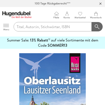
100 Tage Rückgaberecht***
Abholung in über 100 Filialen
Filiale
Konto
Merkzettel
Warenkorb
Hugendubel
Menu
Summer Sale:
13% Rabatt
auf viele Sortimente mit dem
12
mehr
Code
SOMMER13
erfahren