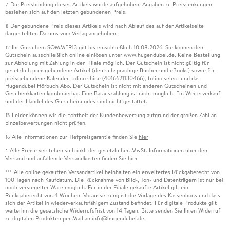
Die Preisbindung dieses Artikels wurde aufgehoben. Angaben zu Preissenkungen
7
beziehen sich auf den letzten gebundenen Preis.
Der gebundene Preis dieses Artikels wird nach Ablauf des auf der Artikelseite
8
dargestellten Datums vom Verlag angehoben.
Ihr Gutschein SOMMER13 gilt bis einschließlich 10.08.2026. Sie können den
12
Gutschein ausschließlich online einlösen unter www.hugendubel.de. Keine Bestellung
zur Abholung mit Zahlung in der Filiale möglich. Der Gutschein ist nicht gültig für
gesetzlich preisgebundene Artikel (deutschsprachige Bücher und eBooks) sowie für
preisgebundene Kalender, tolino shine (4016621130466), tolino select und das
Hugendubel Hörbuch Abo. Der Gutschein ist nicht mit anderen Gutscheinen und
Geschenkkarten kombinierbar. Eine Barauszahlung ist nicht möglich. Ein Weiterverkauf
und der Handel des Gutscheincodes sind nicht gestattet.
Leider können wir die Echtheit der Kundenbewertung aufgrund der großen Zahl an
15
Einzelbewertungen nicht prüfen.
Alle Informationen zur Tiefpreisgarantie finden Sie
hier
16
Alle Preise verstehen sich inkl. der gesetzlichen MwSt. Informationen über den
*
Versand und anfallende Versandkosten finden Sie
hier
Alle online gekauften Versandartikel beinhalten ein erweitertes Rückgaberecht von
***
100 Tagen nach Kaufdatum. Die Rücknahme von Bild-, Ton- und Datenträgern ist nur bei
noch versiegelter Ware möglich. Für in der Filiale gekaufte Artikel gilt ein
Rückgaberecht von 4 Wochen. Voraussetzung ist die Vorlage des Kassenbons und dass
sich der Artikel in wiederverkaufsfähigem Zustand befindet. Für digitale Produkte gilt
weiterhin die gesetzliche Widerrufsfrist von 14 Tagen. Bitte senden Sie Ihren Widerruf
zu digitalen Produkten per Mail an info@hugendubel.de.