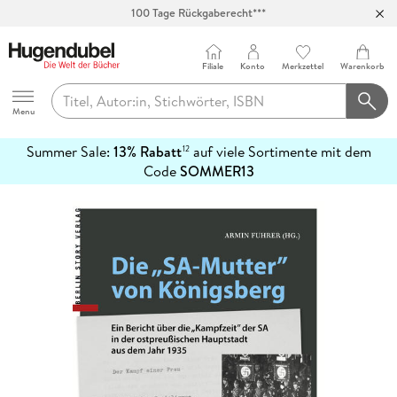
100 Tage Rückgaberecht***
Abholung in über 100 Filialen
Filiale
Konto
Merkzettel
Warenkorb
Hugendubel
Menu
Summer Sale:
13% Rabatt
auf viele Sortimente mit dem
12
mehr
Code
SOMMER13
erfahren