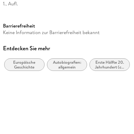
1., Aufl.
Seitenanzahl
102
Barrierefreiheit
Herausgegeben von
Keine Information zur Barrierefreiheit bekannt
Armin Fuhrer
Verlag/Hersteller
Entdecken Sie mehr
BerlinStory Verlag GmbH
Europäische
Autobiografien:
Erste Hälfte 20.
Produktart
Geschichte
allgemein
Jahrhundert (ca.
kartoniert
1900 bis ca.
1950)
Abbildungen
Faksimiles
Gewicht
207 g
Größe (L/B/H)
238/167/15 mm
ISBN