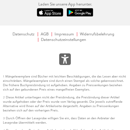
Laden Sie unsere App herunter.
Datenschutz
AGB
Impressum
Widerrufsbelehrung
Datenschutzeinstellungen
Mängelexemplare sind Bücher mit leichten Beschädigungen, die das Lesen aber nicht
1
einschränken. Mängelexemplare sind durch einen Stempel als solche gekennzeichnet.
Die frühere Buchpreisbindung ist aufgehoben. Angaben zu Preissenkungen beziehen
sich auf den gebundenen Preis eines mangelfreien Exemplars.
Diese Artikel unterliegen nicht der Preisbindung, die Preisbindung dieser Artikel
2
wurde aufgehoben oder der Preis wurde vom Verlag gesenkt. Die jeweils zutreffende
Alternative wird Ihnen auf der Artikelseite dargestellt. Angaben zu Preissenkungen
beziehen sich auf den vorherigen Preis.
Durch Öffnen der Leseprobe willigen Sie ein, dass Daten an den Anbieter der
3
Leseprobe übermittelt werden.