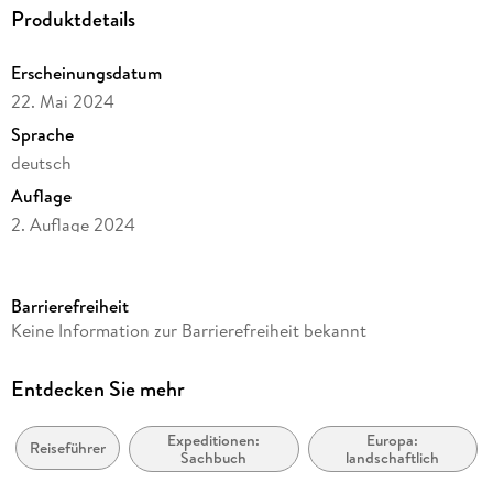
Produktdetails
Erscheinungsdatum
22. Mai 2024
Sprache
deutsch
Auflage
2. Auflage 2024
Seitenanzahl
120
Barrierefreiheit
Reihe
Keine Information zur Barrierefreiheit bekannt
Bikeline Radtourenbücher
Herausgegeben von
Entdecken Sie mehr
Esterbauer Verlag
Expeditionen:
Europa:
Verlag/Hersteller
Reiseführer
Sachbuch
landschaftlich
Esterbauer GmbH