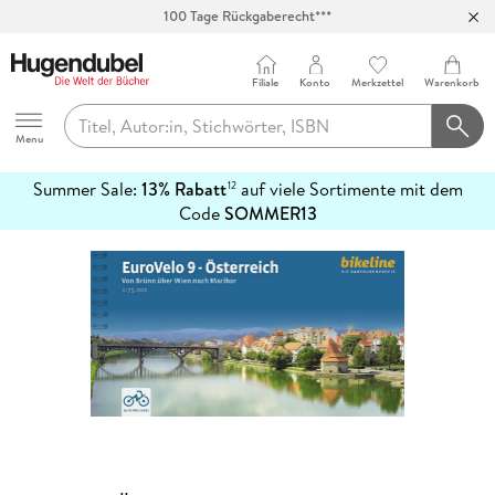
100 Tage Rückgaberecht***
Abholung in über 100 Filialen
Filiale
Konto
Merkzettel
Warenkorb
Hugendubel
Menu
Summer Sale:
13% Rabatt
auf viele Sortimente mit dem
12
mehr
Code
SOMMER13
erfahren