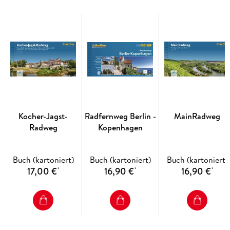
verläuft die Strecke auf dem Thermenradweg mit zahlreichen
Thermenlandschaften zwischen Bad Waltersorf und Bad
Radkersburg. Entlang der Weinstraßen, Kürbis- und
Maisfelder eröffnet sich die Steiermark, das Grüne Herz
Österreichs. Im Süden passiert man auf dem Murradweg die
Grenze nach Slowenien und erreicht alsbald das Ziel der
Strecke - Maribor, die zweitgrößte Stadt Sloweniens.
Kocher-Jagst-
Radfernweg Berlin -
MainRadweg
Radweg
Kopenhagen
Buch (kartoniert)
Buch (kartoniert)
Buch (kartoniert)
17,00 €
16,90 €
16,90 €
*
*
*