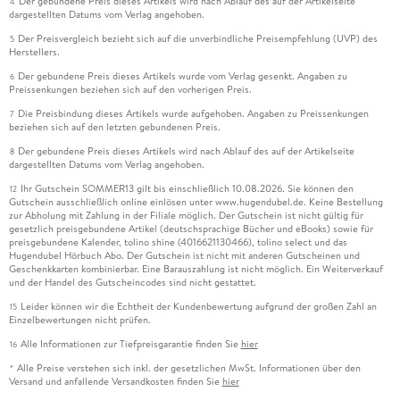
Der gebundene Preis dieses Artikels wird nach Ablauf des auf der Artikelseite
4
dargestellten Datums vom Verlag angehoben.
Der Preisvergleich bezieht sich auf die unverbindliche Preisempfehlung (UVP) des
5
Herstellers.
Der gebundene Preis dieses Artikels wurde vom Verlag gesenkt. Angaben zu
6
Preissenkungen beziehen sich auf den vorherigen Preis.
Die Preisbindung dieses Artikels wurde aufgehoben. Angaben zu Preissenkungen
7
beziehen sich auf den letzten gebundenen Preis.
Der gebundene Preis dieses Artikels wird nach Ablauf des auf der Artikelseite
8
dargestellten Datums vom Verlag angehoben.
Ihr Gutschein SOMMER13 gilt bis einschließlich 10.08.2026. Sie können den
12
Gutschein ausschließlich online einlösen unter www.hugendubel.de. Keine Bestellung
zur Abholung mit Zahlung in der Filiale möglich. Der Gutschein ist nicht gültig für
gesetzlich preisgebundene Artikel (deutschsprachige Bücher und eBooks) sowie für
preisgebundene Kalender, tolino shine (4016621130466), tolino select und das
Hugendubel Hörbuch Abo. Der Gutschein ist nicht mit anderen Gutscheinen und
Geschenkkarten kombinierbar. Eine Barauszahlung ist nicht möglich. Ein Weiterverkauf
und der Handel des Gutscheincodes sind nicht gestattet.
Leider können wir die Echtheit der Kundenbewertung aufgrund der großen Zahl an
15
Einzelbewertungen nicht prüfen.
Alle Informationen zur Tiefpreisgarantie finden Sie
hier
16
Alle Preise verstehen sich inkl. der gesetzlichen MwSt. Informationen über den
*
Versand und anfallende Versandkosten finden Sie
hier