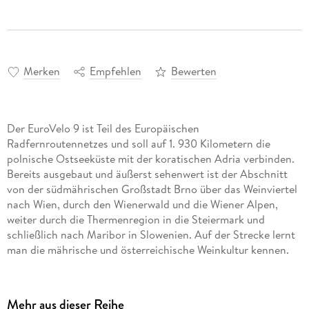
Merken
Empfehlen
Bewerten
Der EuroVelo 9 ist Teil des Europäischen
Radfernroutennetzes und soll auf 1. 930 Kilometern die
polnische Ostseeküste mit der koratischen Adria verbinden.
Bereits ausgebaut und äußerst sehenwert ist der Abschnitt
von der südmährischen Großstadt Brno über das Weinviertel
nach Wien, durch den Wienerwald und die Wiener Alpen,
weiter durch die Thermenregion in die Steiermark und
schließlich nach Maribor in Slowenien. Auf der Strecke lernt
man die mährische und österreichische Weinkultur kennen.
Der Höhepunkt des EuroVelo 9 ist ohne Frage Wien, wo man
entlang der Ringstraße sämtliche Prachtbauten erleben kann.
Richtung Süden fährt man in den Wienerwald und danach
Mehr aus dieser Reihe