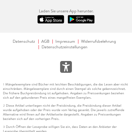
Laden Sie unsere App herunter.
Datenschutz
AGB
Impressum
Widerrufsbelehrung
Datenschutzeinstellungen
Mängelexemplare sind Bücher mit leichten Beschädigungen, die das Lesen aber nicht
1
einschränken. Mängelexemplare sind durch einen Stempel als solche gekennzeichnet.
Die frühere Buchpreisbindung ist aufgehoben. Angaben zu Preissenkungen beziehen
sich auf den gebundenen Preis eines mangelfreien Exemplars.
Diese Artikel unterliegen nicht der Preisbindung, die Preisbindung dieser Artikel
2
wurde aufgehoben oder der Preis wurde vom Verlag gesenkt. Die jeweils zutreffende
Alternative wird Ihnen auf der Artikelseite dargestellt. Angaben zu Preissenkungen
beziehen sich auf den vorherigen Preis.
Durch Öffnen der Leseprobe willigen Sie ein, dass Daten an den Anbieter der
3
Leseprobe übermittelt werden.