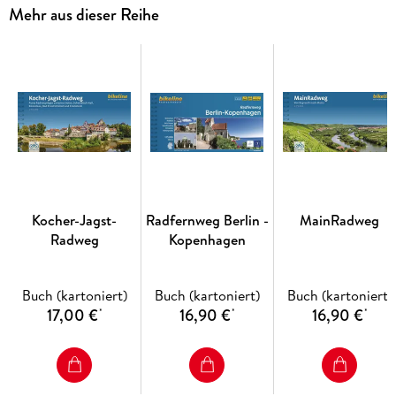
Land und schließlich der Weltstadt Hamburg ein glanzvoller
Mehr aus dieser Reihe
Abschluss der Reise folgt.
Kocher-Jagst-
Radfernweg Berlin -
MainRadweg
Radweg
Kopenhagen
Buch (kartoniert)
Buch (kartoniert)
Buch (kartoniert)
17,00 €
16,90 €
16,90 €
*
*
*