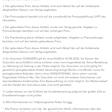
Der gebundene Preis dieses Artikels wird nach Ablauf des auf der Artikelseite
4
dargestellten Datums vom Verlag angehoben.
Der Preisvergleich bezieht sich auf die unverbindliche Preisempfehlung (UVP) des
5
Herstellers.
Der gebundene Preis dieses Artikels wurde vom Verlag gesenkt. Angaben zu
6
Preissenkungen beziehen sich auf den vorherigen Preis.
Die Preisbindung dieses Artikels wurde aufgehoben. Angaben zu Preissenkungen
7
beziehen sich auf den letzten gebundenen Preis.
Der gebundene Preis dieses Artikels wird nach Ablauf des auf der Artikelseite
8
dargestellten Datums vom Verlag angehoben.
Ihr Gutschein SOMMER13 gilt bis einschließlich 10.08.2026. Sie können den
12
Gutschein ausschließlich online einlösen unter www.hugendubel.de. Keine Bestellung
zur Abholung mit Zahlung in der Filiale möglich. Der Gutschein ist nicht gültig für
gesetzlich preisgebundene Artikel (deutschsprachige Bücher und eBooks) sowie für
preisgebundene Kalender, tolino shine (4016621130466), tolino select und das
Hugendubel Hörbuch Abo. Der Gutschein ist nicht mit anderen Gutscheinen und
Geschenkkarten kombinierbar. Eine Barauszahlung ist nicht möglich. Ein Weiterverkauf
und der Handel des Gutscheincodes sind nicht gestattet.
Leider können wir die Echtheit der Kundenbewertung aufgrund der großen Zahl an
15
Einzelbewertungen nicht prüfen.
Alle Informationen zur Tiefpreisgarantie finden Sie
hier
16
Alle Preise verstehen sich inkl. der gesetzlichen MwSt. Informationen über den
*