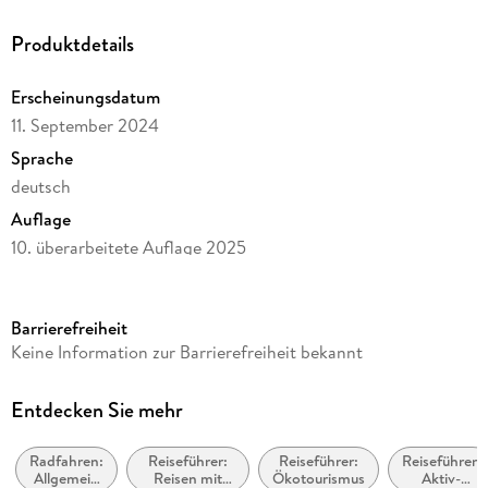
Produktdetails
Erscheinungsdatum
11. September 2024
Sprache
deutsch
Auflage
10. überarbeitete Auflage 2025
Seitenanzahl
160
Barrierefreiheit
Reihe
Keine Information zur Barrierefreiheit bekannt
Bikeline Radtourenbücher
Herausgegeben von
Entdecken Sie mehr
Verlag Esterbauer GmbH
Radfahren:
Reiseführer:
Reiseführer:
Reiseführer:
Verlag/Hersteller
Allgemein
Reisen mit
Ökotourismus
Aktiv-