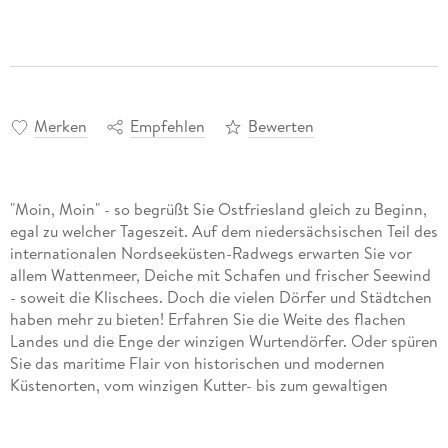
Merken
Empfehlen
Bewerten
"Moin, Moin" - so begrüßt Sie Ostfriesland gleich zu Beginn,
egal zu welcher Tageszeit. Auf dem niedersächsischen Teil des
internationalen Nordseeküsten-Radwegs erwarten Sie vor
allem Wattenmeer, Deiche mit Schafen und frischer Seewind
- soweit die Klischees. Doch die vielen Dörfer und Städtchen
haben mehr zu bieten! Erfahren Sie die Weite des flachen
Landes und die Enge der winzigen Wurtendörfer. Oder spüren
Sie das maritime Flair von historischen und modernen
Küstenorten, vom winzigen Kutter- bis zum gewaltigen
Überseehafen. Leicht wellig geht dann die Fahrt durch das
Hinterland der unteren Elbe, bevor mit dem berühmten Alten