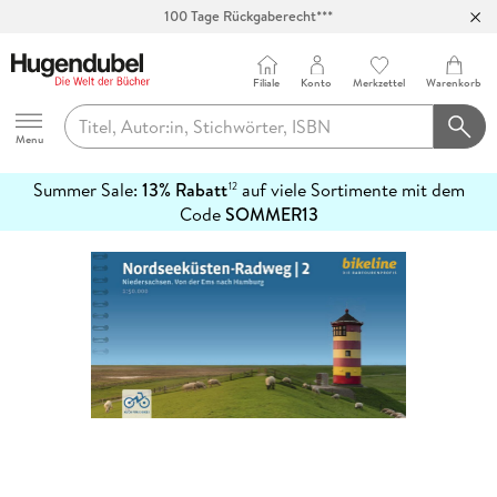
100 Tage Rückgaberecht***
Abholung in über 100 Filialen
Filiale
Konto
Merkzettel
Warenkorb
Hugendubel
Menu
Summer Sale:
13% Rabatt
auf viele Sortimente mit dem
12
mehr
Code
SOMMER13
erfahren