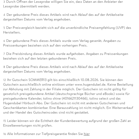
Durch Öffnen der Leseprobe willigen Sie ein, dass Daten an den Anbieter der
3
Leseprobe übermittelt werden.
Der gebundene Preis dieses Artikels wird nach Ablauf des auf der Artikelseite
4
dargestellten Datums vom Verlag angehoben.
Der Preisvergleich bezieht sich auf die unverbindliche Preisempfehlung (UVP) des
5
Herstellers.
Der gebundene Preis dieses Artikels wurde vom Verlag gesenkt. Angaben zu
6
Preissenkungen beziehen sich auf den vorherigen Preis.
Die Preisbindung dieses Artikels wurde aufgehoben. Angaben zu Preissenkungen
7
beziehen sich auf den letzten gebundenen Preis.
Der gebundene Preis dieses Artikels wird nach Ablauf des auf der Artikelseite
8
dargestellten Datums vom Verlag angehoben.
Ihr Gutschein SOMMER13 gilt bis einschließlich 10.08.2026. Sie können den
12
Gutschein ausschließlich online einlösen unter www.hugendubel.de. Keine Bestellung
zur Abholung mit Zahlung in der Filiale möglich. Der Gutschein ist nicht gültig für
gesetzlich preisgebundene Artikel (deutschsprachige Bücher und eBooks) sowie für
preisgebundene Kalender, tolino shine (4016621130466), tolino select und das
Hugendubel Hörbuch Abo. Der Gutschein ist nicht mit anderen Gutscheinen und
Geschenkkarten kombinierbar. Eine Barauszahlung ist nicht möglich. Ein Weiterverkauf
und der Handel des Gutscheincodes sind nicht gestattet.
Leider können wir die Echtheit der Kundenbewertung aufgrund der großen Zahl an
15
Einzelbewertungen nicht prüfen.
Alle Informationen zur Tiefpreisgarantie finden Sie
hier
16