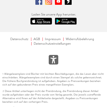
Laden Sie unsere App herunter.
Datenschutz
AGB
Impressum
Widerrufsbelehrung
Datenschutzeinstellungen
Mängelexemplare sind Bücher mit leichten Beschädigungen, die das Lesen aber nicht
1
einschränken. Mängelexemplare sind durch einen Stempel als solche gekennzeichnet.
Die frühere Buchpreisbindung ist aufgehoben. Angaben zu Preissenkungen beziehen
sich auf den gebundenen Preis eines mangelfreien Exemplars.
Diese Artikel unterliegen nicht der Preisbindung, die Preisbindung dieser Artikel
2
wurde aufgehoben oder der Preis wurde vom Verlag gesenkt. Die jeweils zutreffende
Alternative wird Ihnen auf der Artikelseite dargestellt. Angaben zu Preissenkungen
beziehen sich auf den vorherigen Preis.