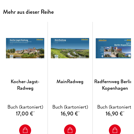
an der Weinstraße, Kaiserslautern und das badische
Karlsruhe. Westlich des bergigen Pfälzerwaldes bleibt die
Mehr aus dieser Reihe
Landschaft auf Mittelgebirgshöhe und wird von den Bergen
und Höhenzügen des Pfälzer Berglandes und der Westricher
Hochfläche bestimmt, zwischen denen sich zahlreiche
idyllische Bachtäler hindurchwinden. Neben hübschen
Städten wie Zweibrücken und Pirmasens, Meisenheim und
Bad Münster am Stein treffen Sie hier auf Streuobstwiesen,
ruhige Wälder und saftige Weiden. Für weitere Abwechslung
sorgen verwinkelte Altstadtkerne und aussichtsreiche
Burgruinen sowie Mühlen und Klosteranlagen. Auf all Ihren
Wegen in der Pfalz werden Sie verlässlich begleitet von der
herzhaften Pfälzer Küche sowie nicht wenigen
Kocher-Jagst-
MainRadweg
Radfernweg Berlin 
herausragenden Tropfen aus dieser weithin bekannten
Radweg
Kopenhagen
Weinregion.
Buch (kartoniert)
Buch (kartoniert)
Buch (kartoniert)
17,00 €
16,90 €
16,90 €
*
*
*