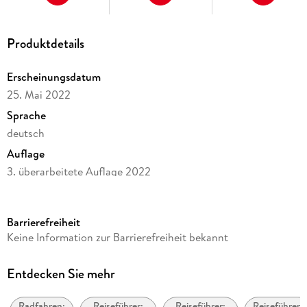
Produktdetails
Erscheinungsdatum
25. Mai 2022
Sprache
deutsch
Auflage
3. überarbeitete Auflage 2022
Seitenanzahl
180
Barrierefreiheit
Reihe
Keine Information zur Barrierefreiheit bekannt
Bikeline Radtourenbücher
Autor/Autorin
Entdecken Sie mehr
Gabriele Fülbier, Sieglinde Reiß
Radfahren:
Reiseführer:
Reiseführer:
Reiseführer: