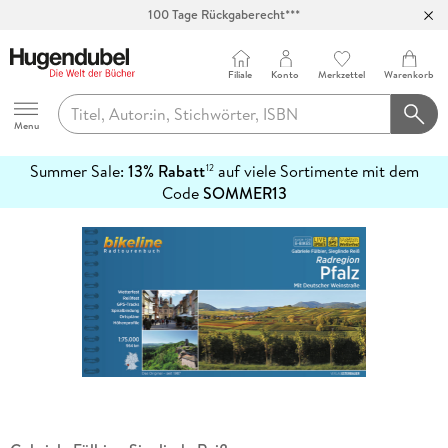
100 Tage Rückgaberecht***
Abholung in über 100 Filialen
Filiale
Konto
Merkzettel
Warenkorb
Hugendubel
Menu
Summer Sale:
13% Rabatt
auf viele Sortimente mit dem
12
mehr
Code
SOMMER13
erfahren