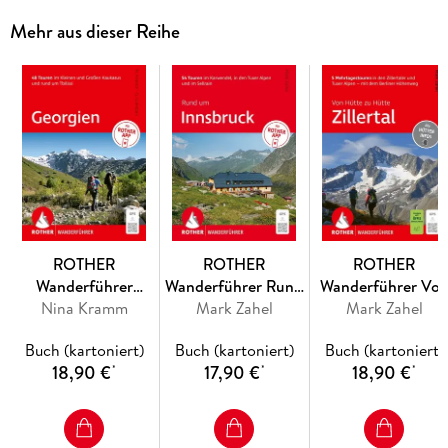
Mehr aus dieser Reihe
ROTHER
ROTHER
ROTHER
Wanderführer
Wanderführer Rund
Wanderführer Vo
Georgien. 48
Nina Kramm
um Innsbruck. 54
Mark Zahel
Hütte zu Hütte
Mark Zahel
Touren im Kleinen
Touren im
Zillertal. 5
Buch (kartoniert)
Buch (kartoniert)
Buch (kartoniert)
und Großen
Karwendel, in den
Mehrtagestouren i
18,90 €
17,90 €
18,90 €
*
*
*
Kaukasus und rund
Tuxer Alpen und im
den Zillertaler un
um Tbilissi
Sellrain
Tuxer Alpen - mit
dem Berliner
Höhenweg