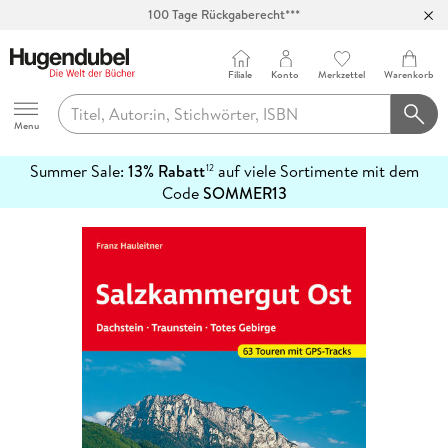
100 Tage Rückgaberecht***
Abholung in über 100 Filialen
Filiale
Konto
Merkzettel
Warenkorb
Hugendubel
Menu
Summer Sale:
13% Rabatt
auf viele Sortimente mit dem
12
mehr
Code
SOMMER13
erfahren