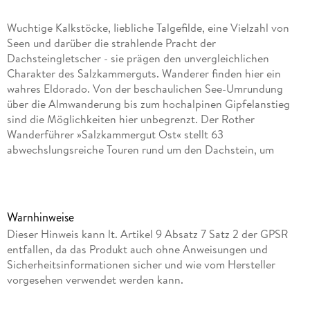
Wuchtige Kalkstöcke, Iiebliche Talgefilde, eine Vielzahl von
Seen und darüber die strahlende Pracht der
Dachsteingletscher - sie prägen den unvergleichlichen
Charakter des Salzkammerguts. Wanderer finden hier ein
wahres Eldorado. Von der beschaulichen See-Umrundung
über die Almwanderung bis zum hochalpinen Gipfelanstieg
sind die Möglichkeiten hier unbegrenzt. Der Rother
Wanderführer »Salzkammergut Ost« stellt 63
abwechslungsreiche Touren rund um den Dachstein, um
Traunstein und das Tote Gebirge vor.
Inhaltsverzeichnis
Warnhinweise
https://www.rother.de/pdf/3763343849_inhalt.pdf
Dieser Hinweis kann lt. Artikel 9 Absatz 7 Satz 2 der GPSR
entfallen, da das Produkt auch ohne Anweisungen und
Sicherheitsinformationen sicher und wie vom Hersteller
vorgesehen verwendet werden kann.