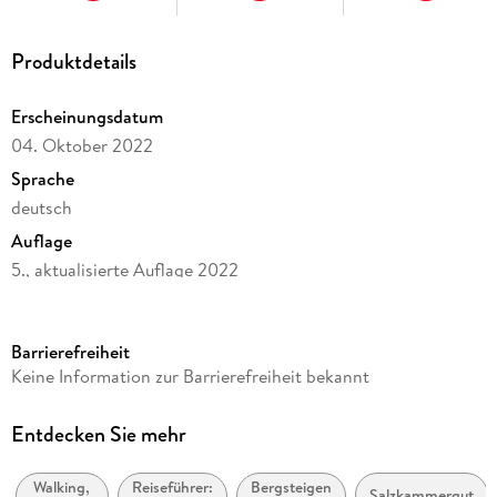
Produktdetails
Erscheinungsdatum
04. Oktober 2022
Sprache
deutsch
Auflage
5., aktualisierte Auflage 2022
Seitenanzahl
208
Barrierefreiheit
Reihe
Keine Information zur Barrierefreiheit bekannt
Rother Wanderführer
Autor/Autorin
Entdecken Sie mehr
Franz Hauleitner
Walking,
Reiseführer:
Bergsteigen
Verlag/Hersteller
Salzkammergut