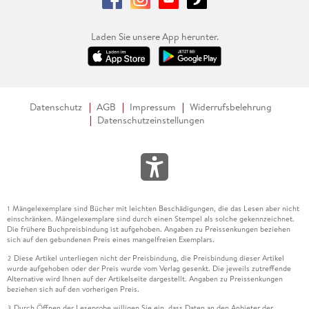
Laden Sie unsere App herunter.
Datenschutz
AGB
Impressum
Widerrufsbelehrung
Datenschutzeinstellungen
Mängelexemplare sind Bücher mit leichten Beschädigungen, die das Lesen aber nicht
1
einschränken. Mängelexemplare sind durch einen Stempel als solche gekennzeichnet.
Die frühere Buchpreisbindung ist aufgehoben. Angaben zu Preissenkungen beziehen
sich auf den gebundenen Preis eines mangelfreien Exemplars.
Diese Artikel unterliegen nicht der Preisbindung, die Preisbindung dieser Artikel
2
wurde aufgehoben oder der Preis wurde vom Verlag gesenkt. Die jeweils zutreffende
Alternative wird Ihnen auf der Artikelseite dargestellt. Angaben zu Preissenkungen
beziehen sich auf den vorherigen Preis.
Durch Öffnen der Leseprobe willigen Sie ein, dass Daten an den Anbieter der
3