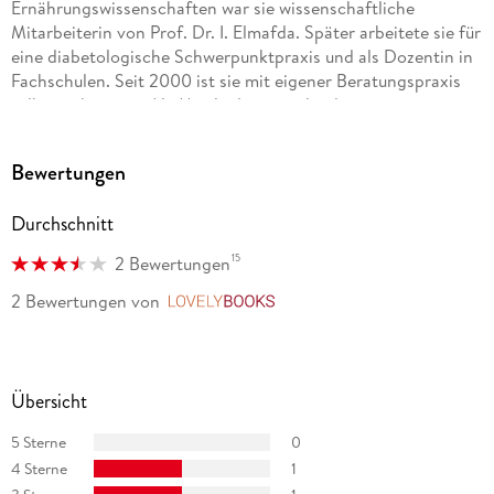
Ernährungswissenschaften war sie wissenschaftliche
Mitarbeiterin von Prof. Dr. I. Elmafda. Später arbeitete sie für
eine diabetologische Schwerpunktpraxis und als Dozentin in
Fachschulen. Seit 2000 ist sie mit eigener Beratungspraxis
selbständig tätig. Als Mitglied in verschiedenen
Berufsverbänden und Qualitätszirkeln informiert sie sich
regelmäßig zu neuen Erkenntnissen der
Bewertungen
Ernährungsforschung.
Durchschnitt
15
2 Bewertungen
2 Bewertungen
von
LovelyBooks
Übersicht
5 Sterne
0
4 Sterne
1