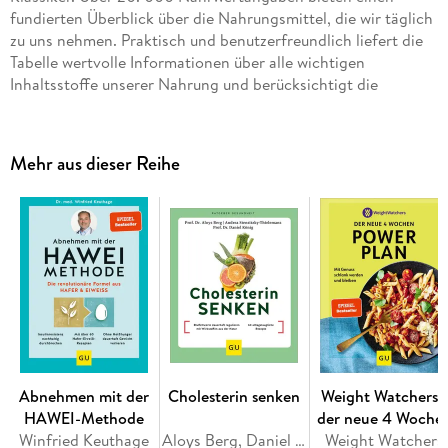
fundierten Überblick über die Nahrungsmittel, die wir täglich
zu uns nehmen. Praktisch und benutzerfreundlich liefert die
Tabelle wertvolle Informationen über alle wichtigen
Inhaltsstoffe unserer Nahrung und berücksichtigt die
aktuellen Referenzwerte der DGE (Deutsche Gesellschaft für
Ernährung) zur Nährstoffzufuhr. Das nach
Lebensmittelgruppen sortierte Griff-Register und die vielen
Mehr aus dieser Reihe
Sondertabellen, z. B. für Diabetiker oder Allergiker, bieten
eine sehr gute Übersicht über zahlreiche Produkte.
Abnehmen mit der
Cholesterin senken
Weight Watchers -
HAWEI-Methode
der neue 4 Woche
Winfried Keuthage
Aloys Berg, Daniel König, Andrea Stensitzky-Thielemans
Weight Watchers
Powerplan