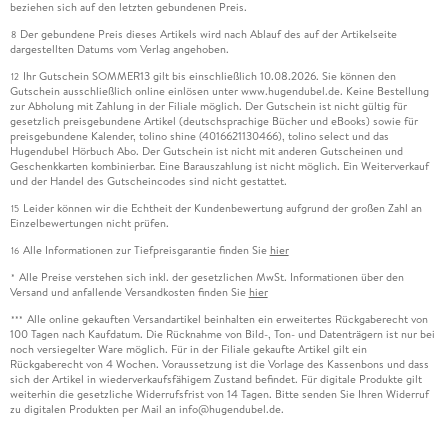
beziehen sich auf den letzten gebundenen Preis.
Der gebundene Preis dieses Artikels wird nach Ablauf des auf der Artikelseite
8
dargestellten Datums vom Verlag angehoben.
Ihr Gutschein SOMMER13 gilt bis einschließlich 10.08.2026. Sie können den
12
Gutschein ausschließlich online einlösen unter www.hugendubel.de. Keine Bestellung
zur Abholung mit Zahlung in der Filiale möglich. Der Gutschein ist nicht gültig für
gesetzlich preisgebundene Artikel (deutschsprachige Bücher und eBooks) sowie für
preisgebundene Kalender, tolino shine (4016621130466), tolino select und das
Hugendubel Hörbuch Abo. Der Gutschein ist nicht mit anderen Gutscheinen und
Geschenkkarten kombinierbar. Eine Barauszahlung ist nicht möglich. Ein Weiterverkauf
und der Handel des Gutscheincodes sind nicht gestattet.
Leider können wir die Echtheit der Kundenbewertung aufgrund der großen Zahl an
15
Einzelbewertungen nicht prüfen.
Alle Informationen zur Tiefpreisgarantie finden Sie
hier
16
Alle Preise verstehen sich inkl. der gesetzlichen MwSt. Informationen über den
*
Versand und anfallende Versandkosten finden Sie
hier
Alle online gekauften Versandartikel beinhalten ein erweitertes Rückgaberecht von
***
100 Tagen nach Kaufdatum. Die Rücknahme von Bild-, Ton- und Datenträgern ist nur bei
noch versiegelter Ware möglich. Für in der Filiale gekaufte Artikel gilt ein
Rückgaberecht von 4 Wochen. Voraussetzung ist die Vorlage des Kassenbons und dass
sich der Artikel in wiederverkaufsfähigem Zustand befindet. Für digitale Produkte gilt
weiterhin die gesetzliche Widerrufsfrist von 14 Tagen. Bitte senden Sie Ihren Widerruf
zu digitalen Produkten per Mail an info@hugendubel.de.