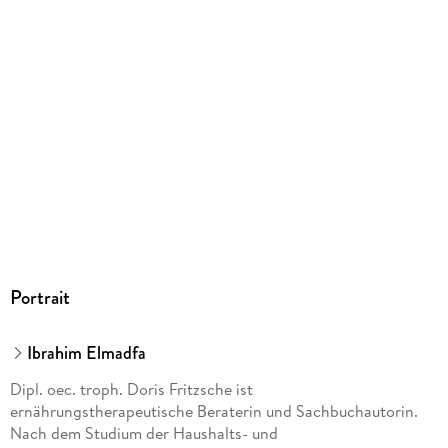
GRÄFE UND UNZER VERLAG GmbH, Grillparzerstraße 8,
81675 München, hallo@gu.de
Portrait
Ibrahim Elmadfa
Dipl. oec. troph. Doris Fritzsche ist
ernährungstherapeutische Beraterin und Sachbuchautorin.
Nach dem Studium der Haushalts- und