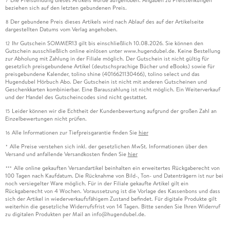
Die Preisbindung dieses Artikels wurde aufgehoben. Angaben zu Preissenkungen
7
beziehen sich auf den letzten gebundenen Preis.
Der gebundene Preis dieses Artikels wird nach Ablauf des auf der Artikelseite
8
dargestellten Datums vom Verlag angehoben.
Ihr Gutschein SOMMER13 gilt bis einschließlich 10.08.2026. Sie können den
12
Gutschein ausschließlich online einlösen unter www.hugendubel.de. Keine Bestellung
zur Abholung mit Zahlung in der Filiale möglich. Der Gutschein ist nicht gültig für
gesetzlich preisgebundene Artikel (deutschsprachige Bücher und eBooks) sowie für
preisgebundene Kalender, tolino shine (4016621130466), tolino select und das
Hugendubel Hörbuch Abo. Der Gutschein ist nicht mit anderen Gutscheinen und
Geschenkkarten kombinierbar. Eine Barauszahlung ist nicht möglich. Ein Weiterverkauf
und der Handel des Gutscheincodes sind nicht gestattet.
Leider können wir die Echtheit der Kundenbewertung aufgrund der großen Zahl an
15
Einzelbewertungen nicht prüfen.
Alle Informationen zur Tiefpreisgarantie finden Sie
hier
16
Alle Preise verstehen sich inkl. der gesetzlichen MwSt. Informationen über den
*
Versand und anfallende Versandkosten finden Sie
hier
Alle online gekauften Versandartikel beinhalten ein erweitertes Rückgaberecht von
***
100 Tagen nach Kaufdatum. Die Rücknahme von Bild-, Ton- und Datenträgern ist nur bei
noch versiegelter Ware möglich. Für in der Filiale gekaufte Artikel gilt ein
Rückgaberecht von 4 Wochen. Voraussetzung ist die Vorlage des Kassenbons und dass
sich der Artikel in wiederverkaufsfähigem Zustand befindet. Für digitale Produkte gilt
weiterhin die gesetzliche Widerrufsfrist von 14 Tagen. Bitte senden Sie Ihren Widerruf
zu digitalen Produkten per Mail an info@hugendubel.de.