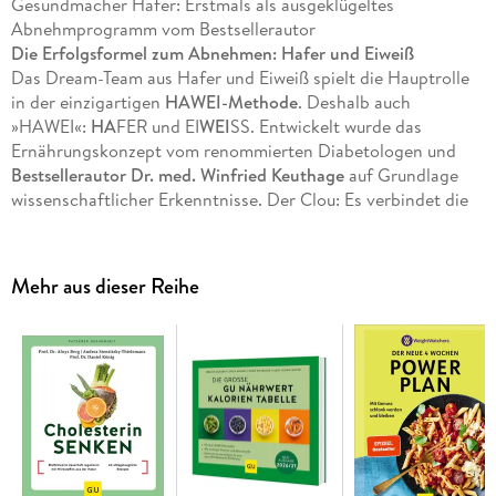
Gesundmacher Hafer: Erstmals als ausgeklügeltes
Abnehmprogramm vom Bestsellerautor
Die Erfolgsformel zum Abnehmen: Hafer und Eiweiß
Das Dream-Team aus Hafer und Eiweiß spielt die Hauptrolle
in der einzigartigen
HAWEI-Methode
. Deshalb auch
»HAWEI«:
HA
FER und EI
WEI
SS. Entwickelt wurde das
Ernährungskonzept vom renommierten Diabetologen und
Bestsellerautor Dr. med. Winfried Keuthage
auf Grundlage
wissenschaftlicher Erkenntnisse. Der Clou: Es verbindet die
blutzuckersenkenden Eigenschaften des Hafers mit dem
Sattmacher Eiweiß. So gelingt endlich gesundes und
nachhaltiges Abnehmen.
Mehr aus dieser Reihe
So funktioniert die HAWEI-Methode:
Klug starten: Zwei
Hafertage
zu Beginn senken eine
Insulinresistenz - oftmals der Grund, warum es mit dem
Abnehmen nicht klappt.
Einfach dranbleiben: Aufläufe, Eintöpfe, Pizza & Co. mit
Hafer - die
mehr als 60 Hafer-Eiweiß-Gerichte
sind nicht