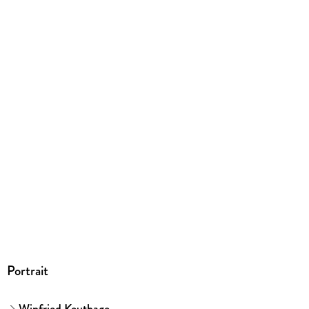
Klappenbroschur
ISBN
9783833888281
Herstelleradresse
GRÄFE UND UNZER VERLAG GmbH, Grillparzerstraße 8,
81675 München, hallo@gu.de
Portrait