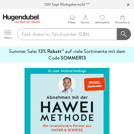
100 Tage Rückgaberecht***
Abholung in über 100 Filialen
Filiale
Konto
Merkzettel
Warenkorb
Hugendubel
Menu
Summer Sale:
13% Rabatt
auf viele Sortimente mit dem
12
mehr
Code
SOMMER13
erfahren