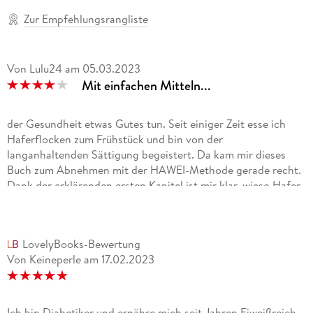
Zur Empfehlungsrangliste
Von Lulu24
am
05.03.2023
Mit einfachen Mitteln...
der Gesundheit etwas Gutes tun. Seit einiger Zeit esse ich
Haferflocken zum Frühstück und bin von der
langanhaltenden Sättigung begeistert. Da kam mir dieses
Buch zum Abnehmen mit der HAWEI-Methode gerade recht.
Dank der erklärenden ersten Kapitel ist mir klar, wieso Hafer
und Eiweiß ein Dream-Team zum Abnehmen sind. Und die
nachfolgenden Rezepte sind so vielfältig, dass ich
Haferflocken nun auch mittags und abends in meinen
LovelyBooks-Bewertung
Speiseplan aufnehmen werde, denn sie sind nicht nur gesund,
Von Keineperle
am
17.02.2023
sondern auch preiswert und wohlschmeckend. Von Porridge
und Granola über Brote bis hin zu Pizzen, Quiches und sogar
Lasagne und Risotto finden sich Rezepte samt
Nährwertangaben. Würstchen und Nuggets aus Hafer sind
Ich bin Diabetiker und ernähre mich seit Jahren Eiweißreich