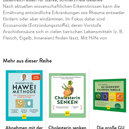
Nach aktuellen wissenschaftlichen Erkenntnissen kann die
Ernährung entzündliche Erkrankungen wie Rheuma entweder
fördern oder aber eindämmen. Im Fokus dabei sind
Eicosanoide (Entzündungsstoffe), deren Vorstufe
Arachidonsäure sich in vielen tierischen Lebensmitteln (z. B.
Fleisch, Eigelb, Innereien) finden lässt. Mit Hilfe von
Enzymen können diese Fettsäuren im Körper Eicosanoide
bilden, die Entzündungen in den Gelenken anheizen und
rheumatische Schmerzen verstärken. Entzündungshemmend
Mehr aus dieser Reihe
wirken dagegen Lebensmittel, die keine/wenig
Arachidonsäure enthalten. Das sind vor allem Obst und
Gemüse sowie Lebensmittel mit Omega-3-Fettsäuren
(fettreiche Fischsorten, Lein- und Rapsöl). Die Autoren
haben in ihrer Praxis sehr positive Erfahrungen mit
Basenfasten und der Umstellung der Patienten auf
basenreiche Ernährung gemacht. Bei vielen gingen
Arthroseschmerzen deutlich zurück. Im Ratgeber erfahren die
Leser alles Wissenswerte über Gelenke, Arthrose und die
Bedeutung der Ernährung - vor allem bezogen auf Eiweiß und
den Säure-Basen-Haushalt. Mit Hilfe einer einwöchigen
Abnehmen mit der
Cholesterin senken
Die große GU