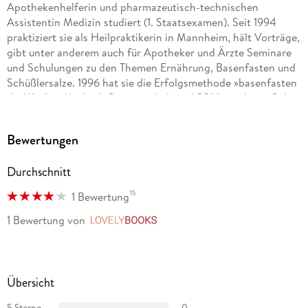
Apothekenhelferin und pharmazeutisch­-technischen
Assistentin Medizin studiert (1. Staatsexamen). Seit 1994
praktiziert sie als Heilpraktikerin in Mannheim, hält Vorträge,
gibt unter anderem auch für Apotheker und Ärzte Seminare
und Schulungen zu den Themen Ernährung, Basenfasten und
Schüßlersalze. 1996 hat sie die Erfolgsmethode »basenfasten
die Wacker-­Methode®« entwickelt und 2014 mit ihrem Sohn
Matteo Wacker das basenfasten Hotelkonzept mit
inzwischen über 25 zertifizierten basenfasten Hotels ins
Bewertungen
Leben gerufen. Sie hat bereits zahlreiche Bücher zu
Basenfasten und Naturheilkunde veröffentlicht. Ihr großes
Durchschnitt
Anliegen ist es, Menschen dabei zu helfen, Ihre Ernährungs-
und Lebensweise zu verbessern.
15
1 Bewertung
Brita Näser ist Heilpraktikerin, Ernährungsberaterin mit
1 Bewertung
von
LovelyBooks
Zusatzqualifikation "Ernährungsmedizin" (BTB) und arbeitet in
eigener Praxis in Langen. Ihre Behandlungsschwerpunkte
sind Darmerkrankungen, Allergien, Schmerztherapien und
basenreiche Ernährung. Seite mehreren Jahren ist sie als
Übersicht
Basenfasten-Beraterin, Basenfasten-Coach und Ausbilderin
5 Sterne
0