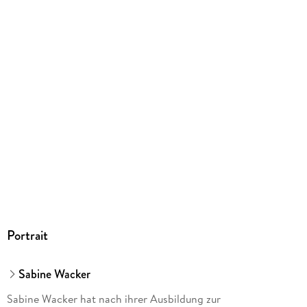
ISBN
9783833868320
Herstelleradresse
GRÄFE UND UNZER VERLAG GmbH, Grillparzerstraße 8,
81675 München, hallo@gu.de
Portrait
Sabine Wacker
Sabine Wacker hat nach ihrer Ausbildung zur