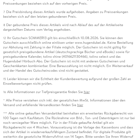
Preissenkungen beziehen sich auf den vorherigen Preis.
Die Preisbindung dieses Artikels wurde aufgehoben. Angaben zu Preissenkungen
7
beziehen sich auf den letzten gebundenen Preis.
Der gebundene Preis dieses Artikels wird nach Ablauf des auf der Artikelseite
8
dargestellten Datums vom Verlag angehoben.
Ihr Gutschein SOMMER13 gilt bis einschließlich 10.08.2026. Sie können den
12
Gutschein ausschließlich online einlösen unter www.hugendubel.de. Keine Bestellung
zur Abholung mit Zahlung in der Filiale möglich. Der Gutschein ist nicht gültig für
gesetzlich preisgebundene Artikel (deutschsprachige Bücher und eBooks) sowie für
preisgebundene Kalender, tolino shine (4016621130466), tolino select und das
Hugendubel Hörbuch Abo. Der Gutschein ist nicht mit anderen Gutscheinen und
Geschenkkarten kombinierbar. Eine Barauszahlung ist nicht möglich. Ein Weiterverkauf
und der Handel des Gutscheincodes sind nicht gestattet.
Leider können wir die Echtheit der Kundenbewertung aufgrund der großen Zahl an
15
Einzelbewertungen nicht prüfen.
Alle Informationen zur Tiefpreisgarantie finden Sie
hier
16
Alle Preise verstehen sich inkl. der gesetzlichen MwSt. Informationen über den
*
Versand und anfallende Versandkosten finden Sie
hier
Alle online gekauften Versandartikel beinhalten ein erweitertes Rückgaberecht von
***
100 Tagen nach Kaufdatum. Die Rücknahme von Bild-, Ton- und Datenträgern ist nur bei
noch versiegelter Ware möglich. Für in der Filiale gekaufte Artikel gilt ein
Rückgaberecht von 4 Wochen. Voraussetzung ist die Vorlage des Kassenbons und dass
sich der Artikel in wiederverkaufsfähigem Zustand befindet. Für digitale Produkte gilt
weiterhin die gesetzliche Widerrufsfrist von 14 Tagen. Bitte senden Sie Ihren Widerruf