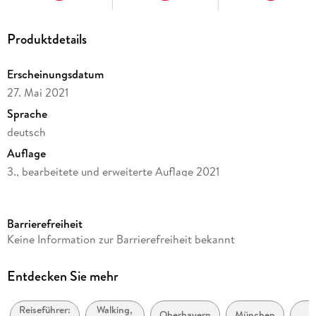
Produktdetails
Erscheinungsdatum
27. Mai 2021
Sprache
deutsch
Auflage
3., bearbeitete und erweiterte Auflage 2021
Seitenanzahl
256
Barrierefreiheit
Reihe
Keine Information zur Barrierefreiheit bekannt
Rother Wanderführer
Autor/Autorin
Entdecken Sie mehr
Joachim Burghardt
Reiseführer:
Walking,
Verlag/Hersteller
Oberbayern
München