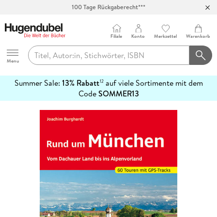
100 Tage Rückgaberecht***
Abholung in über 100 Filialen
Filiale
Konto
Merkzettel
Warenkorb
Hugendubel
Menu
Summer Sale:
13% Rabatt
auf viele Sortimente mit dem
12
mehr
Code
SOMMER13
erfahren