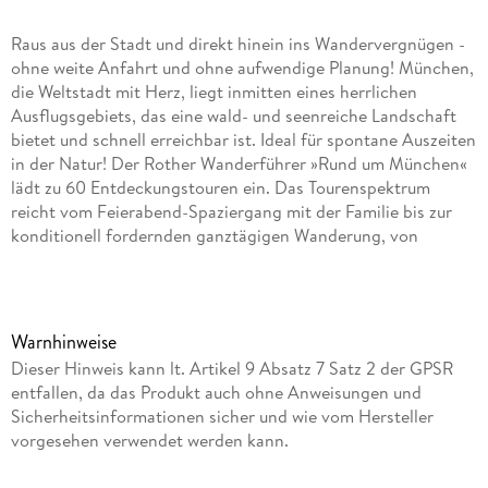
Raus aus der Stadt und direkt hinein ins Wandervergnügen -
ohne weite Anfahrt und ohne aufwendige Planung! München,
die Weltstadt mit Herz, liegt inmitten eines herrlichen
Ausflugsgebiets, das eine wald- und seenreiche Landschaft
bietet und schnell erreichbar ist. Ideal für spontane Auszeiten
in der Natur! Der Rother Wanderführer »Rund um München«
lädt zu 60 Entdeckungstouren ein. Das Tourenspektrum
reicht vom Feierabend-Spaziergang mit der Familie bis zur
konditionell fordernden ganztägigen Wanderung, von
Publikumsmagneten wie Andechs und Mariabrunn bis hin zu
unbekannten, stillen Wegen, kaum einen Steinwurf von der
Millionenstadt entfernt. Manch einer wird überrascht sein,
wie viel Natur, wie viel Stille, wie viel Weite vor den Toren der
Warnhinweise
großen Stadt zu finden ist. Besonders entspannt ist die
Dieser Hinweis kann lt. Artikel 9 Absatz 7 Satz 2 der GPSR
Anfahrt: Fast alle Tourenvorschläge in diesem Wanderführer
entfallen, da das Produkt auch ohne Anweisungen und
lassen sich mit öffentlichen Verkehrsmitteln durchführen.
Sicherheitsinformationen sicher und wie vom Hersteller
Jede Tour wird mit einer zuverlässigen Tourenbeschreibung,
vorgesehen verwendet werden kann.
mit einem Wanderkärtchen und einemaussagekräftigen
Streckenprofil vorgestellt. Außerdem stehen GPS-Daten zum