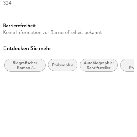
324
Reihe
Oxford World's Classics
Barrierefreiheit
Autor/Autorin
Keine Information zur Barrierefreiheit bekannt
John Stuart Mill
Verlag/Hersteller
Entdecken Sie mehr
hansebooks
Biografischer
Autobiographie:
B
Produktart
Philosophie
Roman /
Schriftsteller
Phil
kartoniert
Autobiografischer
Sozial
Roman
Gewicht
498 g
Größe (L/B/H)
216/152/23 mm
ISBN
9783337118532