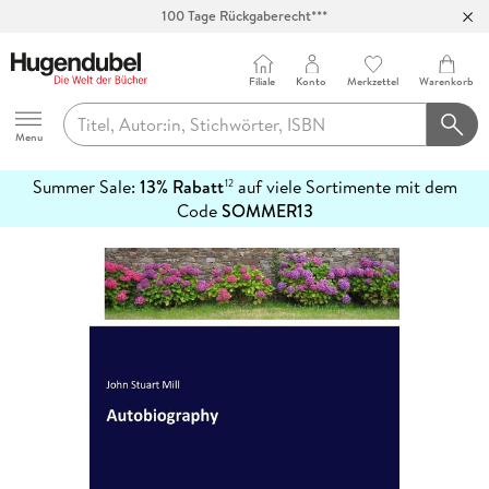
100 Tage Rückgaberecht***
Abholung in über 100 Filialen
Filiale
Konto
Merkzettel
Warenkorb
Hugendubel
Menu
Summer Sale:
13% Rabatt
auf viele Sortimente mit dem
12
mehr
Code
SOMMER13
erfahren