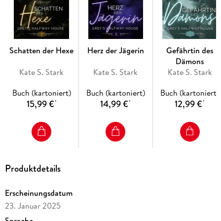
kann?
Man könnte meinen, das herrschaftliche Anwesen der Greys
wäre groß genug für sie beide, doch so sehr Louise Markos
auch aus dem Weg zu gehen versucht, läuft sie ihm doch
Schatten der Hexe
Herz der Jägerin
Gefährtin des
immer wieder in die Arme.
Dämons
Kate S. Stark
Kate S. Stark
Kate S. Stark
Wird sie dem Werwolf-Alpha noch eine zweite Chance geben?
Buch (kartoniert)
Buch (kartoniert)
Buch (kartoniert)
Jetzt lesen und herausfinden!
15,99 €
14,99 €
12,99 €
*
*
*
Produktdetails
Erscheinungsdatum
23. Januar 2025
Sprache