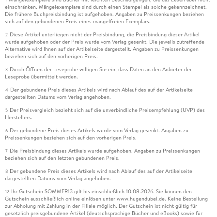
einschränken. Mängelexemplare sind durch einen Stempel als solche gekennzeichnet.
Die frühere Buchpreisbindung ist aufgehoben. Angaben zu Preissenkungen beziehen
sich auf den gebundenen Preis eines mangelfreien Exemplars.
Diese Artikel unterliegen nicht der Preisbindung, die Preisbindung dieser Artikel
2
wurde aufgehoben oder der Preis wurde vom Verlag gesenkt. Die jeweils zutreffende
Alternative wird Ihnen auf der Artikelseite dargestellt. Angaben zu Preissenkungen
beziehen sich auf den vorherigen Preis.
Durch Öffnen der Leseprobe willigen Sie ein, dass Daten an den Anbieter der
3
Leseprobe übermittelt werden.
Der gebundene Preis dieses Artikels wird nach Ablauf des auf der Artikelseite
4
dargestellten Datums vom Verlag angehoben.
Der Preisvergleich bezieht sich auf die unverbindliche Preisempfehlung (UVP) des
5
Herstellers.
Der gebundene Preis dieses Artikels wurde vom Verlag gesenkt. Angaben zu
6
Preissenkungen beziehen sich auf den vorherigen Preis.
Die Preisbindung dieses Artikels wurde aufgehoben. Angaben zu Preissenkungen
7
beziehen sich auf den letzten gebundenen Preis.
Der gebundene Preis dieses Artikels wird nach Ablauf des auf der Artikelseite
8
dargestellten Datums vom Verlag angehoben.
Ihr Gutschein SOMMER13 gilt bis einschließlich 10.08.2026. Sie können den
12
Gutschein ausschließlich online einlösen unter www.hugendubel.de. Keine Bestellung
zur Abholung mit Zahlung in der Filiale möglich. Der Gutschein ist nicht gültig für
gesetzlich preisgebundene Artikel (deutschsprachige Bücher und eBooks) sowie für