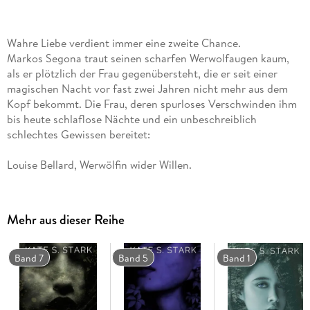
Wahre Liebe verdient immer eine zweite Chance.
Markos Segona traut seinen scharfen Werwolfaugen kaum,
als er plötzlich der Frau gegenübersteht, die er seit einer
magischen Nacht vor fast zwei Jahren nicht mehr aus dem
Kopf bekommt. Die Frau, deren spurloses Verschwinden ihm
bis heute schlaflose Nächte und ein unbeschreiblich
schlechtes Gewissen bereitet:
Louise Bellard, Werwölfin wider Willen.
Auch Louise ist wie vor den Kopf gestoßen, dass sie diesen
Lügner, der sie nach einem One Night Stand hat sitzen
Mehr aus dieser Reihe
lassen, noch einmal wiedersieht. Das hat ihr nach ihrer
Gefangenschaft bei El Rojo gerade noch gefehlt.
Band 7
Band 5
Band 1
Hatte man ihr nicht versprochen, dass sie sich im Halfway
House der Grey-Hexer erholen kann? Dass sie dort ihre
Vergangenheit verarbeiten und endlich hinter sich lassen