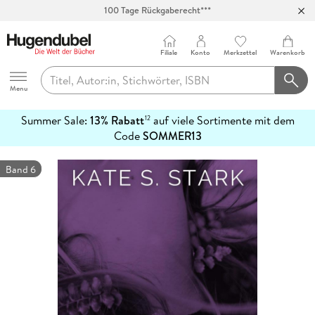
100 Tage Rückgaberecht***
Abholung in über 100 Filialen
Filiale
Konto
Merkzettel
Warenkorb
Hugendubel
Menu
Summer Sale:
13% Rabatt
auf viele Sortimente mit dem
12
mehr
Code
SOMMER13
erfahren
Band 6