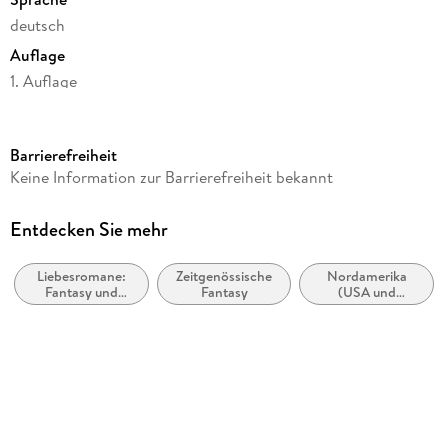
deutsch
Auflage
1. Auflage
Seitenanzahl
392
Barrierefreiheit
Reihe
Keine Information zur Barrierefreiheit bekannt
Grey's Halfway House, 6
Autor/Autorin
Entdecken Sie mehr
Kate S. Stark
Liebesromane:
Zeitgenössische
Nordamerika
Verlag/Hersteller
Fantasy und
Fantasy
(USA und
BoD - Books on Demand
paranormal
Kanada)
Produktart
kartoniert
Gewicht
416 g
Größe (L/B/H)