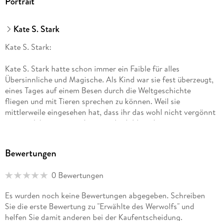
Portrait
Kate S. Stark
Kate S. Stark:
Kate S. Stark hatte schon immer ein Faible für alles
Übersinnliche und Magische. Als Kind war sie fest überzeugt,
eines Tages auf einem Besen durch die Weltgeschichte
fliegen und mit Tieren sprechen zu können. Weil sie
mittlerweile eingesehen hat, dass ihr das wohl nicht vergönnt
sein wird, hat sie zunächst eine Ausbildung bei einem
Buchverlag abgeschlossen, im Online-Marketing gearbeitet
und konzentriert sich nun aufs Schreiben. Wenn man schon
Bewertungen
nicht hexen kann, erschafft man eben Charaktere, die diese
Fähigkeiten besitzen und einen ganzen Haufen gefährlicher
0 Bewertungen
magischer Wesen.
Es wurden noch keine Bewertungen abgegeben. Schreiben
Sie die erste Bewertung zu "Erwählte des Werwolfs" und
helfen Sie damit anderen bei der Kaufentscheidung.