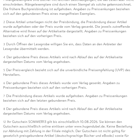
einschränken. Mängelexemplare sind durch einen Stempel als solche gekennzeichnet.
Die frühere Buchpreisbindung ist aufgehoben. Angaben zu Preissenkungen beziehen
sich auf den gebundenen Preis eines mangelfreien Exemplars.
Diese Artikel unterliegen nicht der Preisbindung, die Preisbindung dieser Artikel
2
wurde aufgehoben oder der Preis wurde vom Verlag gesenkt. Die jeweils zutreffende
Alternative wird Ihnen auf der Artikelseite dargestellt. Angaben zu Preissenkungen
beziehen sich auf den vorherigen Preis.
Durch Öffnen der Leseprobe willigen Sie ein, dass Daten an den Anbieter der
3
Leseprobe übermittelt werden.
Der gebundene Preis dieses Artikels wird nach Ablauf des auf der Artikelseite
4
dargestellten Datums vom Verlag angehoben.
Der Preisvergleich bezieht sich auf die unverbindliche Preisempfehlung (UVP) des
5
Herstellers.
Der gebundene Preis dieses Artikels wurde vom Verlag gesenkt. Angaben zu
6
Preissenkungen beziehen sich auf den vorherigen Preis.
Die Preisbindung dieses Artikels wurde aufgehoben. Angaben zu Preissenkungen
7
beziehen sich auf den letzten gebundenen Preis.
Der gebundene Preis dieses Artikels wird nach Ablauf des auf der Artikelseite
8
dargestellten Datums vom Verlag angehoben.
Ihr Gutschein SOMMER13 gilt bis einschließlich 10.08.2026. Sie können den
12
Gutschein ausschließlich online einlösen unter www.hugendubel.de. Keine Bestellung
zur Abholung mit Zahlung in der Filiale möglich. Der Gutschein ist nicht gültig für
gesetzlich preisgebundene Artikel (deutschsprachige Bücher und eBooks) sowie für