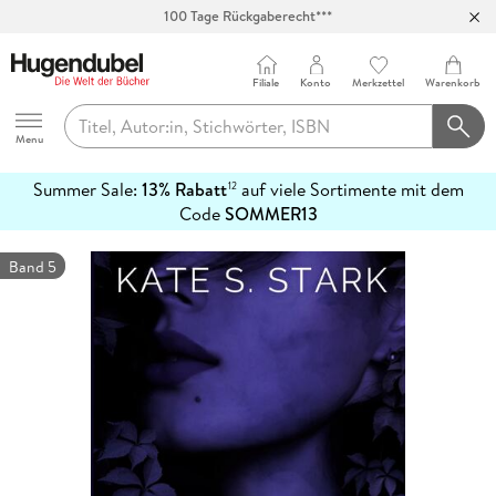
100 Tage Rückgaberecht***
Abholung in über 100 Filialen
Filiale
Konto
Merkzettel
Warenkorb
Hugendubel
Menu
Summer Sale:
13% Rabatt
auf viele Sortimente mit dem
12
mehr
Code
SOMMER13
erfahren
Band 5