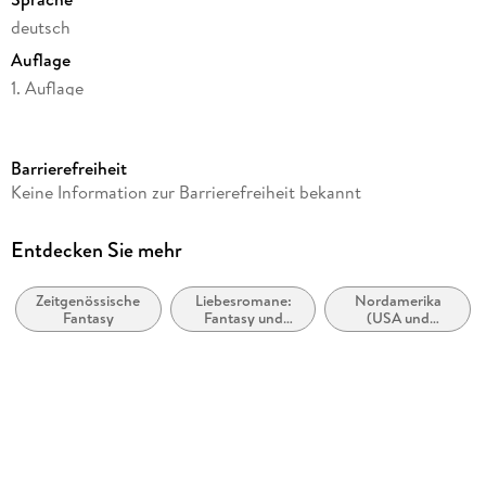
deutsch
Auflage
1. Auflage
Seitenanzahl
332
Barrierefreiheit
Reihe
Keine Information zur Barrierefreiheit bekannt
Grey's Halfway House, 5
Autor/Autorin
Entdecken Sie mehr
Kate S. Stark
Zeitgenössische
Liebesromane:
Nordamerika
Verlag/Hersteller
Fantasy
Fantasy und
(USA und
BoD - Books on Demand
paranormal
Kanada)
Produktart
kartoniert
Gewicht
354 g
Größe (L/B/H)