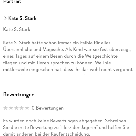
Portrait
Kate S. Stark
Kate S. Stark:
Kate S. Stark hatte schon immer ein Faible für alles
Übersinnliche und Magische. Als Kind war sie fest überzeugt,
eines Tages auf einem Besen durch die Weltgeschichte
fliegen und mit Tieren sprechen zu können. Weil sie
mittlerweile eingesehen hat, dass ihr das wohl nicht vergönnt
sein wird, hat sie zunächst eine Ausbildung bei einem
Buchverlag abgeschlossen, im Online-Marketing gearbeitet
und konzentriert sich nun aufs Schreiben. Wenn man schon
Bewertungen
nicht hexen kann, erschafft man eben Charaktere, die diese
Fähigkeiten besitzen und einen ganzen Haufen gefährlicher
0 Bewertungen
magischer Wesen.
Es wurden noch keine Bewertungen abgegeben. Schreiben
Sie die erste Bewertung zu "Herz der Jägerin" und helfen Sie
damit anderen bei der Kaufentscheidung.