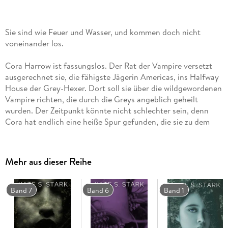
Sie sind wie Feuer und Wasser, und kommen doch nicht
voneinander los.
Cora Harrow ist fassungslos. Der Rat der Vampire versetzt
ausgerechnet sie, die fähigste Jägerin Americas, ins Halfway
House der Grey-Hexer. Dort soll sie über die wildgewordenen
Vampire richten, die durch die Greys angeblich geheilt
wurden. Der Zeitpunkt könnte nicht schlechter sein, denn
Cora hat endlich eine heiße Spur gefunden, die sie zu dem
Mann führen könnte, der ihr einst alles genommen hat.
Aber Befehle sind Befehle. Cora hat keine andere Wahl, als
Mehr aus dieser Reihe
dem heruntergekommenen Gasthaus für magische Wesen in
Not einen Besuch abzustatten. Dort trifft sie auf Dale Jones,
einen charismatischen Draufgänger, der ganz unerwartet das
Band 7
Band 6
Band 1
Feuer der Leidenschaft in ihr erweckt.
Nur leider ist Dale auch einer der wilden Vampire, über deren
Schicksal Cora entscheiden soll.