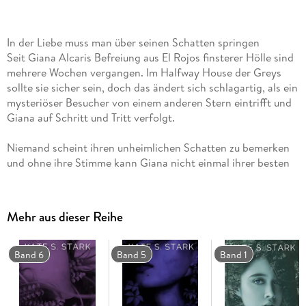
In der Liebe muss man über seinen Schatten springen
Seit Giana Alcaris Befreiung aus El Rojos finsterer Hölle sind
mehrere Wochen vergangen. Im Halfway House der Greys
sollte sie sicher sein, doch das ändert sich schlagartig, als ein
mysteriöser Besucher von einem anderen Stern eintrifft und
Giana auf Schritt und Tritt verfolgt.
Niemand scheint ihren unheimlichen Schatten zu bemerken
und ohne ihre Stimme kann Giana nicht einmal ihrer besten
Freundin erzählen, dass er sogar in Gianas Träumen
auftaucht. Und das schon seit Jahren.
Mehr aus dieser Reihe
Sehnsucht und Angst ringen in Giana um die Vormacht.
Gerade, als sie glaubt, eine Entscheidung getroffen zu haben,
Band 6
Band 5
Band 1
verschwindet ihr Schatten spurlos. Und Giana muss sich
entscheiden: Versteckt sie sich weiter im Gasthaus für
magische Wesen in Not vor ihrer Vergangenheit, oder folgt