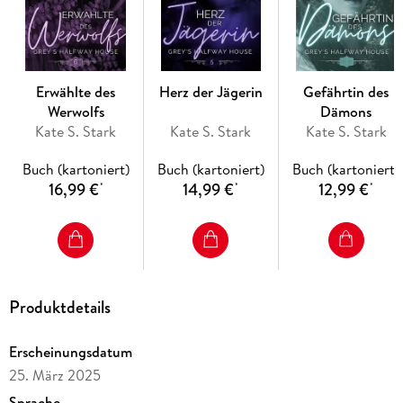
sie seinen Spuren und stellt sich der unheimlichen Macht, die
in ihr schlummert?
Wie weit ist sie gewillt, für ihren Schatten zu gehen?
Erwählte des
Herz der Jägerin
Gefährtin des
Jetzt lesen und herausfinden!
Werwolfs
Dämons
Kate S. Stark
Kate S. Stark
Kate S. Stark
Schatten der Hexe ist der finale 7. Band einer spannenden
Serie zauberhaft-kitschiger Liebesgeschichten voller
Buch (kartoniert)
Buch (kartoniert)
Buch (kartoniert)
paranormaler Wesen, die ihren Platz in der magischen Welt
16,99 €
14,99 €
12,99 €
*
*
*
erst finden müssen.
Anmerkung: Jeder Band beinhaltet eine in sich
abgeschlossene Liebesgeschichte mit Happy End. Es wird
dennoch empfohlen, die Bücher in der aufgeführten
Produktdetails
Reihenfolge zu lesen.
Erscheinungsdatum
25. März 2025
Sprache