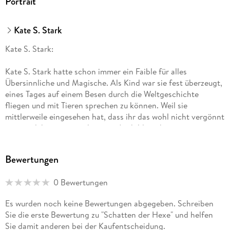
Portrait
Kate S. Stark
Kate S. Stark:
Kate S. Stark hatte schon immer ein Faible für alles
Übersinnliche und Magische. Als Kind war sie fest überzeugt,
eines Tages auf einem Besen durch die Weltgeschichte
fliegen und mit Tieren sprechen zu können. Weil sie
mittlerweile eingesehen hat, dass ihr das wohl nicht vergönnt
sein wird, hat sie zunächst eine Ausbildung bei einem
Buchverlag abgeschlossen, im Online-Marketing gearbeitet
und konzentriert sich nun aufs Schreiben. Wenn man schon
Bewertungen
nicht hexen kann, erschafft man eben Charaktere, die diese
Fähigkeiten besitzen und einen ganzen Haufen gefährlicher
0 Bewertungen
magischer Wesen.
Es wurden noch keine Bewertungen abgegeben. Schreiben
Sie die erste Bewertung zu "Schatten der Hexe" und helfen
Sie damit anderen bei der Kaufentscheidung.