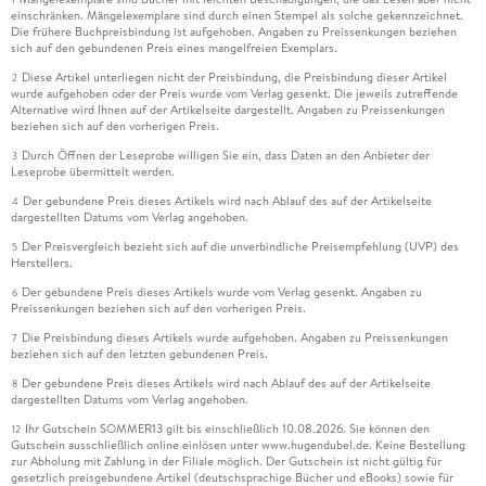
einschränken. Mängelexemplare sind durch einen Stempel als solche gekennzeichnet.
Die frühere Buchpreisbindung ist aufgehoben. Angaben zu Preissenkungen beziehen
sich auf den gebundenen Preis eines mangelfreien Exemplars.
Diese Artikel unterliegen nicht der Preisbindung, die Preisbindung dieser Artikel
2
wurde aufgehoben oder der Preis wurde vom Verlag gesenkt. Die jeweils zutreffende
Alternative wird Ihnen auf der Artikelseite dargestellt. Angaben zu Preissenkungen
beziehen sich auf den vorherigen Preis.
Durch Öffnen der Leseprobe willigen Sie ein, dass Daten an den Anbieter der
3
Leseprobe übermittelt werden.
Der gebundene Preis dieses Artikels wird nach Ablauf des auf der Artikelseite
4
dargestellten Datums vom Verlag angehoben.
Der Preisvergleich bezieht sich auf die unverbindliche Preisempfehlung (UVP) des
5
Herstellers.
Der gebundene Preis dieses Artikels wurde vom Verlag gesenkt. Angaben zu
6
Preissenkungen beziehen sich auf den vorherigen Preis.
Die Preisbindung dieses Artikels wurde aufgehoben. Angaben zu Preissenkungen
7
beziehen sich auf den letzten gebundenen Preis.
Der gebundene Preis dieses Artikels wird nach Ablauf des auf der Artikelseite
8
dargestellten Datums vom Verlag angehoben.
Ihr Gutschein SOMMER13 gilt bis einschließlich 10.08.2026. Sie können den
12
Gutschein ausschließlich online einlösen unter www.hugendubel.de. Keine Bestellung
zur Abholung mit Zahlung in der Filiale möglich. Der Gutschein ist nicht gültig für
gesetzlich preisgebundene Artikel (deutschsprachige Bücher und eBooks) sowie für