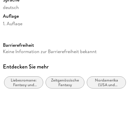
deutsch
Auflage
1. Auflage
Seitenanzahl
344
Barrierefreiheit
Reihe
Keine Information zur Barrierefreiheit bekannt
Grey's Halfway House, 7
Autor/Autorin
Entdecken Sie mehr
Kate S. Stark
Liebesromane:
Zeitgenössische
Nordamerika
Verlag/Hersteller
Fantasy und
Fantasy
(USA und
BoD - Books on Demand
paranormal
Kanada)
Produktart
kartoniert
Gewicht
367 g
Größe (L/B/H)