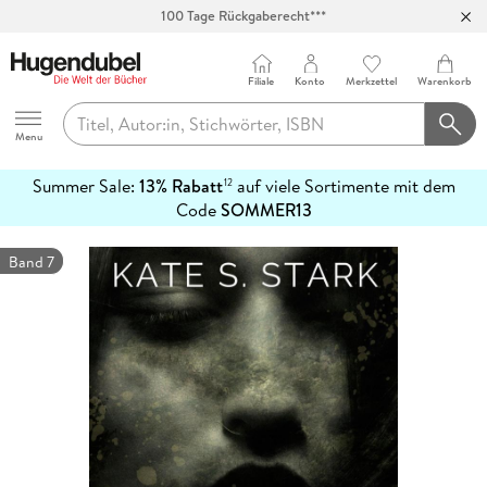
100 Tage Rückgaberecht***
Abholung in über 100 Filialen
Filiale
Konto
Merkzettel
Warenkorb
Hugendubel
Menu
Summer Sale:
13% Rabatt
auf viele Sortimente mit dem
12
mehr
Code
SOMMER13
erfahren
Band 7