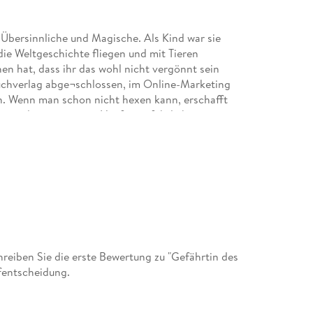
s Übersinnliche und Magische. Als Kind war sie
die Weltgeschichte fliegen und mit Tieren
en hat, dass ihr das wohl nicht vergönnt sein
Buchverlag abge¬schlossen, im Online-Marketing
en. Wenn man schon nicht hexen kann, erschafft
en, und einen ganzen Haufen gefährlicher
eiben Sie die erste Bewertung zu "Gefährtin des
fentscheidung.