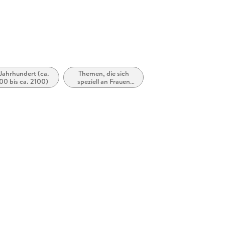
 Jahrhundert (ca.
Themen, die sich
0 bis ca. 2100)
speziell an Frauen
und/oder Mädchen
richten