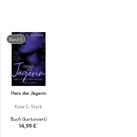
Zweitens - Ash ist von einem mächtigen Dämon 
Zerstörung von Ashs und Selenas Welt.
Ein ziemliches Dilemma, das die beiden bis an
Ob es stimmt, was man über die Liebe sagt? Fi
zusammen sein können?
Band 5
Jetzt lesen und herausfinden!
Gefährtin des Dämons ist der Auftakt einer s
Liebesgeschichten voller paranormaler Wesen, 
müssen.
Herz der Jägerin
Kate S. Stark
Buch (kartoniert)
14,99 €
*