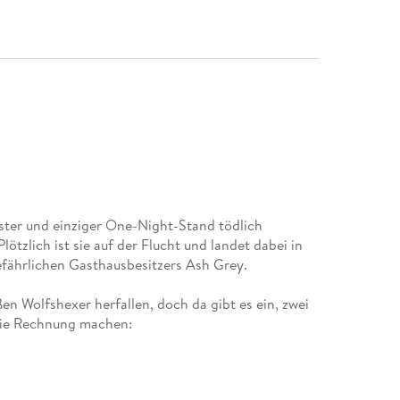
ster und einziger One-Night-Stand tödlich
lötzlich ist sie auf der Flucht und landet dabei in
ährlichen Gasthausbesitzers Ash Grey.
en Wolfshexer herfallen, doch da gibt es ein, zwei
 die Rechnung machen:
sich von der Lebensenergie ihrer Partner, was meist