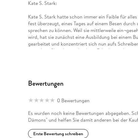
Kate S. Stark:
Kate S. Stark hatte schon immer ein Faible für alle
fest überzeugt, eines Tages auf einem Besen durch 
sprechen zu können. Weil sie mittlerweile ein¬geseh
wird, hat sie zunächst eine Ausbildung bei einem 
gearbeitet und konzentriert sich nun aufs Schreib
man eben Charaktere, die diese Fähigkeiten besitz
magischer Wesen.
Newsletter: www. katesstark. com/newsletter
Bewertungen
Website: www. katesstark. com
YouTube: www. youtube. com/c/KateStarkschreibt
0 Bewertungen
Instagram: www. instagram. com/katesstark
Es wurden noch keine Bewertungen abgegeben. Schr
Dämons" und helfen Sie damit anderen bei der Kau
Erste Bewertung schreiben