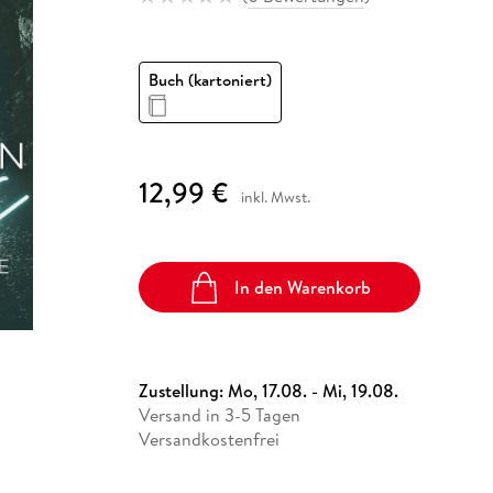
Fremdsprachige Bücher
n Lernhilfen
 Jugendbücher
eiber
Hörbuch Downloads im Bundle
cher
 Vergleich
 Puzzlezubehör
Lernen
New Adult
STABILO
Taschenbücher
hilfen
hriller
 Backen
er
lender
Ratgeber
Buch (kartoniert)
op
hriller
Romance
Sachbücher
precher:innen
Science Fiction
12,99 €
inkl. Mwst.
Fremdsprachige Bücher
In den Warenkorb
Zustellung:
Mo, 17.08. - Mi, 19.08.
Versand in 3-5 Tagen
Versandkostenfrei