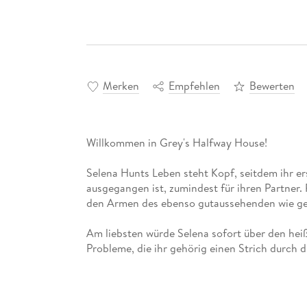
Merken
Empfehlen
Bewerten
Willkommen in Grey's Halfway House!
Selena Hunts Leben steht Kopf, seitdem ihr er
ausgegangen ist, zumindest für ihren Partner. P
den Armen des ebenso gutaussehenden wie gef
Am liebsten würde Selena sofort über den heiß
Probleme, die ihr gehörig einen Strich durch
Erstens - Selena ist ein Sukkubus und ernährt 
fatale Konsequenzen nach sich zieht.