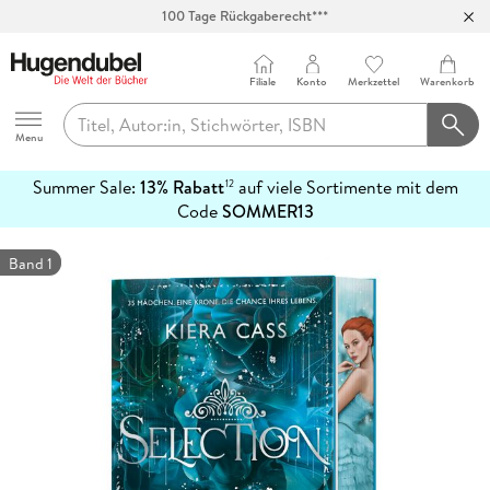
100 Tage Rückgaberecht***
Abholung in über 100 Filialen
Filiale
Konto
Merkzettel
Warenkorb
Hugendubel
Menu
Summer Sale:
13% Rabatt
auf viele Sortimente mit dem
12
mehr
Code
SOMMER13
erfahren
Band 1