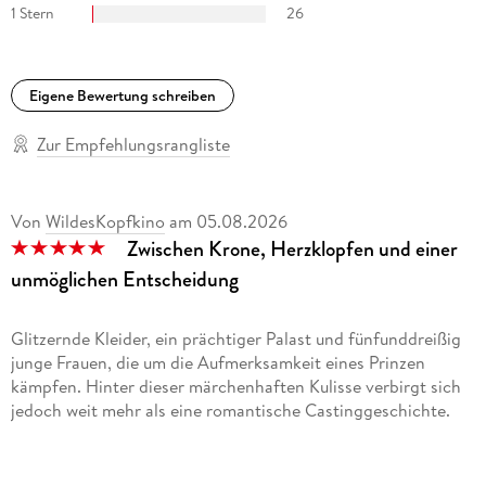
1 Stern
26
Eigene Bewertung schreiben
Zur Empfehlungsrangliste
Von
WildesKopfkino
am
05.08.2026
Zwischen Krone, Herzklopfen und einer
unmöglichen Entscheidung
Glitzernde Kleider, ein prächtiger Palast und fünfunddreißig
junge Frauen, die um die Aufmerksamkeit eines Prinzen
kämpfen. Hinter dieser märchenhaften Kulisse verbirgt sich
jedoch weit mehr als eine romantische Castinggeschichte.
America Singer hat mich sofort für sich eingenommen. Sie ist
eigensinnig, ehrlich und herrlich unbeeindruckt von