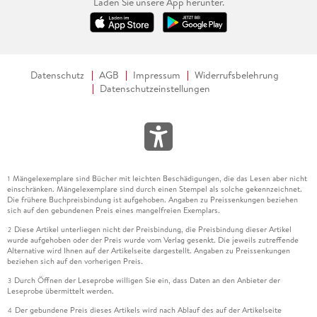
Laden Sie unsere App herunter.
Datenschutz
AGB
Impressum
Widerrufsbelehrung
Datenschutzeinstellungen
Mängelexemplare sind Bücher mit leichten Beschädigungen, die das Lesen aber nicht
1
einschränken. Mängelexemplare sind durch einen Stempel als solche gekennzeichnet.
Die frühere Buchpreisbindung ist aufgehoben. Angaben zu Preissenkungen beziehen
sich auf den gebundenen Preis eines mangelfreien Exemplars.
Diese Artikel unterliegen nicht der Preisbindung, die Preisbindung dieser Artikel
2
wurde aufgehoben oder der Preis wurde vom Verlag gesenkt. Die jeweils zutreffende
Alternative wird Ihnen auf der Artikelseite dargestellt. Angaben zu Preissenkungen
beziehen sich auf den vorherigen Preis.
Durch Öffnen der Leseprobe willigen Sie ein, dass Daten an den Anbieter der
3
Leseprobe übermittelt werden.
Der gebundene Preis dieses Artikels wird nach Ablauf des auf der Artikelseite
4