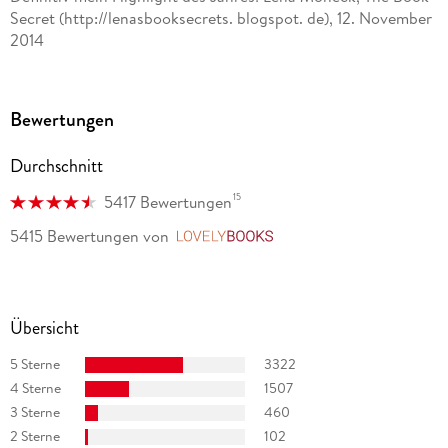
Secret (http://lenasbooksecrets. blogspot. de), 12. November
2014
ein toller Trilogie-Auftakt, der [ ] denen gefällt, die schon als
kleine Mädchen gerne eine Prinzessin sein wollten und diesen
Bewertungen
Traum immer noch nicht aufgegeben haben. Bücherkinder. de
Durchschnitt
15
5417 Bewertungen
5415 Bewertungen
von
LovelyBooks
Übersicht
5 Sterne
3322
4 Sterne
1507
3 Sterne
460
2 Sterne
102