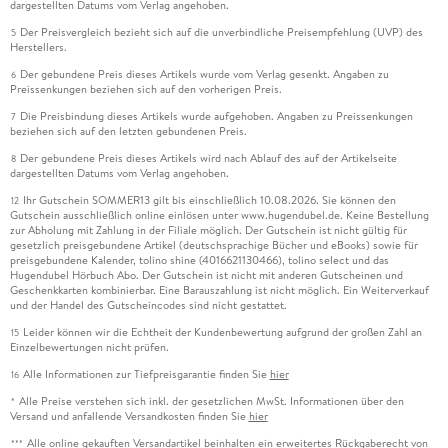
dargestellten Datums vom Verlag angehoben.
Der Preisvergleich bezieht sich auf die unverbindliche Preisempfehlung (UVP) des
5
Herstellers.
Der gebundene Preis dieses Artikels wurde vom Verlag gesenkt. Angaben zu
6
Preissenkungen beziehen sich auf den vorherigen Preis.
Die Preisbindung dieses Artikels wurde aufgehoben. Angaben zu Preissenkungen
7
beziehen sich auf den letzten gebundenen Preis.
Der gebundene Preis dieses Artikels wird nach Ablauf des auf der Artikelseite
8
dargestellten Datums vom Verlag angehoben.
Ihr Gutschein SOMMER13 gilt bis einschließlich 10.08.2026. Sie können den
12
Gutschein ausschließlich online einlösen unter www.hugendubel.de. Keine Bestellung
zur Abholung mit Zahlung in der Filiale möglich. Der Gutschein ist nicht gültig für
gesetzlich preisgebundene Artikel (deutschsprachige Bücher und eBooks) sowie für
preisgebundene Kalender, tolino shine (4016621130466), tolino select und das
Hugendubel Hörbuch Abo. Der Gutschein ist nicht mit anderen Gutscheinen und
Geschenkkarten kombinierbar. Eine Barauszahlung ist nicht möglich. Ein Weiterverkauf
und der Handel des Gutscheincodes sind nicht gestattet.
Leider können wir die Echtheit der Kundenbewertung aufgrund der großen Zahl an
15
Einzelbewertungen nicht prüfen.
Alle Informationen zur Tiefpreisgarantie finden Sie
hier
16
Alle Preise verstehen sich inkl. der gesetzlichen MwSt. Informationen über den
*
Versand und anfallende Versandkosten finden Sie
hier
Alle online gekauften Versandartikel beinhalten ein erweitertes Rückgaberecht von
***