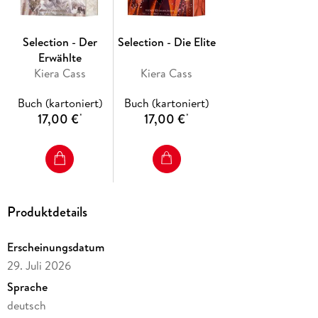
Innenklappen
DER
Weltbestseller
von
Romantasy
-Queen
Kiera Cass
!
Selection - Der
Selection - Die Elite
Ein mitreißendes
Love Triangle
: Bist du Team Maxon oder
Erwählte
Team Aspen?
Kiera Cass
Kiera Cass
Sonderausgabe
Buch (kartoniert)
Buch (kartoniert)
17,00 €
17,00 €
*
*
Produktdetails
Erscheinungsdatum
29. Juli 2026
Sprache
deutsch