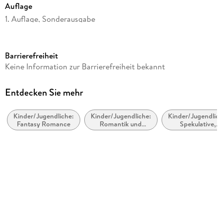
Auflage
1. Auflage, Sonderausgabe
Seitenanzahl
368
Barrierefreiheit
Altersempfehlung
Keine Information zur Barrierefreiheit bekannt
ab 14 Jahre
Reihe
Entdecken Sie mehr
Selection, 1
Kinder/Jugendliche:
Kinder/Jugendliche:
Kinder/Jugendlich
Autor/Autorin
Fantasy Romance
Romantik und
Spekulative,
Kiera Cass
Liebesgeschichten
utopische und
dystopische
Übersetzung
Literatur
Angela Stein, Norbert Blommel
Verlag/Hersteller
FISCHER Sauerländer
Originaltitel
The Selection