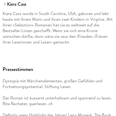
Frankfurt am Main, Fischer Sauerländer GmbH,
Kiera Cass
produktsicherheit@fischer-sauerlaender.de
Kiera Cass wurde in South Carolina, USA, geboren und lebt
heute mit ihrem Mann und ihren zwei Kindern in Virginia. Mit
ihren »Selection«-Romanen hat sie es weltweit auf die
Bestseller-Listen geschafft. Wenn sie sich eine Krone
wünschen dürfte, dann wäre sie »aus den (Freuden-)Tränen
ihrer Leserinnen und Leser« gemacht.
Pressestimmen
Dystopie mit Märchenelementen, großen Gefühlen und
Fortsetzungspotential. Stiftung Lesen
Der Roman ist äusserst unterhaltsam und spannend zu lesen.
Rita Racheter, querlesen. ch
Definitiv mein Highlight des Jahres! Lena Moneck, The Book