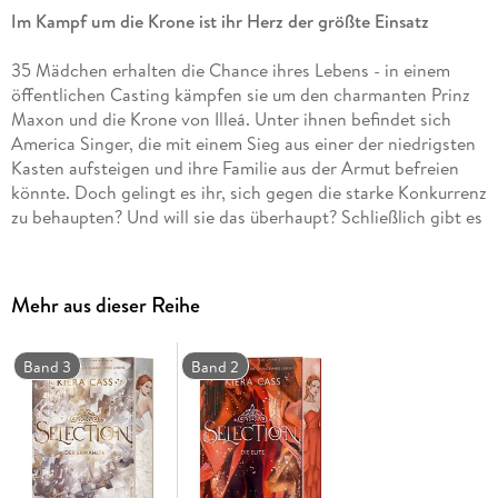
Im Kampf um die Krone ist ihr Herz der größte Einsatz
35 Mädchen erhalten die Chance ihres Lebens - in einem
öffentlichen Casting kämpfen sie um den charmanten Prinz
Maxon und die Krone von Illeá. Unter ihnen befindet sich
America Singer, die mit einem Sieg aus einer der niedrigsten
Kasten aufsteigen und ihre Familie aus der Armut befreien
könnte. Doch gelingt es ihr, sich gegen die starke Konkurrenz
zu behaupten? Und will sie das überhaupt? Schließlich gibt es
da noch Aspen, ihre große Liebe, der im Palast eine
Anstellung als Wächter annimmt. Während America sich
ihren eigenen Gefühlen stellen muss, versuchen
Mehr aus dieser Reihe
Rebellengruppen mit allen Mitteln, das Casting zu stören und
die Monarchie abzuschaffen . . .
Band 3
Band 2
Intrigen
,
Glamour
und eine
starke Heldin
- tauche ein in die
faszinierende,
royale Welt
der
»Selection«
-Reihe.
Wunderschöne
Schmuckausgabe
mit
Motivfarbschnitt
,
schimmernder
Folienveredlung
und
vierfarbigen