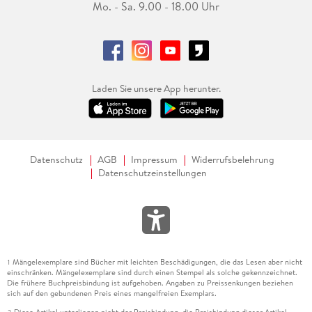
Mo. - Sa. 9.00 - 18.00 Uhr
Laden Sie unsere App herunter.
Datenschutz
AGB
Impressum
Widerrufsbelehrung
Datenschutzeinstellungen
Mängelexemplare sind Bücher mit leichten Beschädigungen, die das Lesen aber nicht
1
einschränken. Mängelexemplare sind durch einen Stempel als solche gekennzeichnet.
Die frühere Buchpreisbindung ist aufgehoben. Angaben zu Preissenkungen beziehen
sich auf den gebundenen Preis eines mangelfreien Exemplars.
Diese Artikel unterliegen nicht der Preisbindung, die Preisbindung dieser Artikel