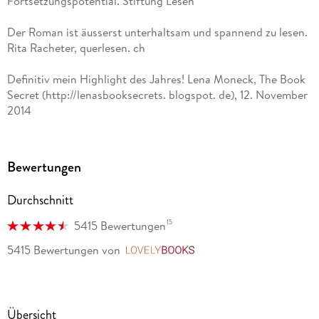
Fortsetzungspotential. Stiftung Lesen
Der Roman ist äusserst unterhaltsam und spannend zu lesen.
Rita Racheter, querlesen. ch
Definitiv mein Highlight des Jahres! Lena Moneck, The Book
Secret (http://lenasbooksecrets. blogspot. de), 12. November
2014
ein toller Trilogie-Auftakt, der [ ] denen gefällt, die schon als
kleine Mädchen gerne eine Prinzessin sein wollten und diesen
Bewertungen
Traum immer noch nicht aufgegeben haben. Bücherkinder. de
Durchschnitt
15
5415 Bewertungen
5415 Bewertungen
von
LovelyBooks
Übersicht