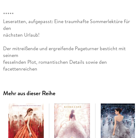
*****
Leseratten, aufgepasst: Eine traumhafte Sommerlektüre für
den
nächsten Urlaub!
Der mitreißende und ergreifende Pageturner besticht mit
seinem
fesselnden Plot, romantischen Details sowie den
facettenreichen
Figuren, in die man sich als LeserIn einfach verlieben muss.
Kiera Cass überzeugt mit ihrem liebevollen Erzählstil, der den
Roman zu einem einmaligen Leseerlebnis macht. 'Selection':
Mehr aus dieser Reihe
ein
modernes Märchen in dystopischem Setting, das man schwer
aus der
Hand legen kann.
Um ihre Familie aus der Armut zu retten, beschließt die
wunderschöne America zu drastischen Mitteln zu greifen.