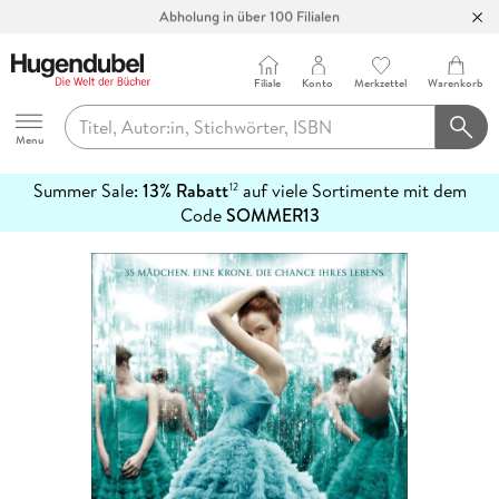
Abholung in über 100 Filialen
Filiale
Konto
Merkzettel
Warenkorb
Hugendubel
Menu
Summer Sale:
13% Rabatt
auf viele Sortimente mit dem
12
mehr
Code
SOMMER13
erfahren