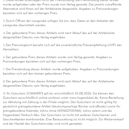
2
wurde aufgehoben oder der Preis wurde vom Verlag gesenkt. Die jeweils zutreffende
Alternative wird Ihnen auf der Artikelseite dargestellt. Angaben zu Preissenkungen
beziehen sich auf den vorherigen Preis.
Durch Öffnen der Leseprobe willigen Sie ein, dass Daten an den Anbieter der
3
Leseprobe übermittelt werden.
Der gebundene Preis dieses Artikels wird nach Ablauf des auf der Artikelseite
4
dargestellten Datums vom Verlag angehoben.
Der Preisvergleich bezieht sich auf die unverbindliche Preisempfehlung (UVP) des
5
Herstellers.
Der gebundene Preis dieses Artikels wurde vom Verlag gesenkt. Angaben zu
6
Preissenkungen beziehen sich auf den vorherigen Preis.
Die Preisbindung dieses Artikels wurde aufgehoben. Angaben zu Preissenkungen
7
beziehen sich auf den letzten gebundenen Preis.
Der gebundene Preis dieses Artikels wird nach Ablauf des auf der Artikelseite
8
dargestellten Datums vom Verlag angehoben.
Ihr Gutschein SOMMER13 gilt bis einschließlich 10.08.2026. Sie können den
12
Gutschein ausschließlich online einlösen unter www.hugendubel.de. Keine Bestellung
zur Abholung mit Zahlung in der Filiale möglich. Der Gutschein ist nicht gültig für
gesetzlich preisgebundene Artikel (deutschsprachige Bücher und eBooks) sowie für
preisgebundene Kalender, tolino shine (4016621130466), tolino select und das
Hugendubel Hörbuch Abo. Der Gutschein ist nicht mit anderen Gutscheinen und
Geschenkkarten kombinierbar. Eine Barauszahlung ist nicht möglich. Ein Weiterverkauf
und der Handel des Gutscheincodes sind nicht gestattet.