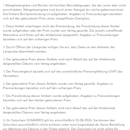
Mängelexemplare sind Bücher mit leichten Beschädigungen, die das Lesen aber nicht
1
einschränken. Mängelexemplare sind durch einen Stempel als solche gekennzeichnet.
Die frühere Buchpreisbindung ist aufgehoben. Angaben zu Preissenkungen beziehen
sich auf den gebundenen Preis eines mangelfreien Exemplars.
Diese Artikel unterliegen nicht der Preisbindung, die Preisbindung dieser Artikel
2
wurde aufgehoben oder der Preis wurde vom Verlag gesenkt. Die jeweils zutreffende
Alternative wird Ihnen auf der Artikelseite dargestellt. Angaben zu Preissenkungen
beziehen sich auf den vorherigen Preis.
Durch Öffnen der Leseprobe willigen Sie ein, dass Daten an den Anbieter der
3
Leseprobe übermittelt werden.
Der gebundene Preis dieses Artikels wird nach Ablauf des auf der Artikelseite
4
dargestellten Datums vom Verlag angehoben.
Der Preisvergleich bezieht sich auf die unverbindliche Preisempfehlung (UVP) des
5
Herstellers.
Der gebundene Preis dieses Artikels wurde vom Verlag gesenkt. Angaben zu
6
Preissenkungen beziehen sich auf den vorherigen Preis.
Die Preisbindung dieses Artikels wurde aufgehoben. Angaben zu Preissenkungen
7
beziehen sich auf den letzten gebundenen Preis.
Der gebundene Preis dieses Artikels wird nach Ablauf des auf der Artikelseite
8
dargestellten Datums vom Verlag angehoben.
Ihr Gutschein SOMMER13 gilt bis einschließlich 10.08.2026. Sie können den
12
Gutschein ausschließlich online einlösen unter www.hugendubel.de. Keine Bestellung
zur Abholung mit Zahlung in der Filiale möglich. Der Gutschein ist nicht gültig für