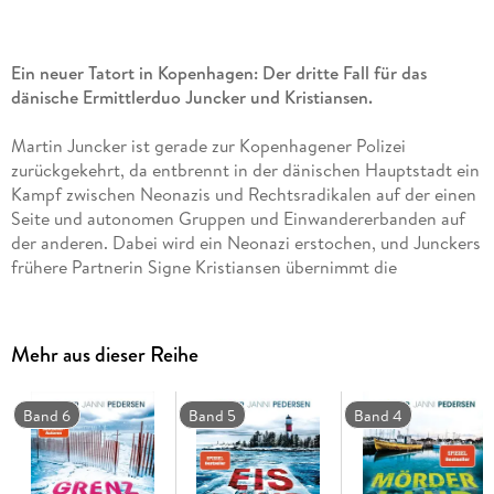
Ein neuer Tatort in Kopenhagen: Der dritte Fall für das
dänische Ermittlerduo Juncker und Kristiansen.
Martin Juncker ist gerade zur Kopenhagener Polizei
zurückgekehrt, da entbrennt in der dänischen Hauptstadt ein
Kampf zwischen Neonazis und Rechtsradikalen auf der einen
Seite und autonomen Gruppen und Einwandererbanden auf
der anderen. Dabei wird ein Neonazi erstochen, und Junckers
frühere Partnerin Signe Kristiansen übernimmt die
Untersuchung des Mordes. Kurz darauf wird die Leiche einer
Frau in einem Naturschutzgebiet gefunden: erdrosselt und
sexuell missbraucht. Martin ermittelt in diesem Fall, und zum
Mehr aus dieser Reihe
ersten Mal seit langer Zeit arbeitet er wieder mit Signe
zusammen. Denn die beiden vermuten, dass die Taten von
demselben Mann verübt wurden - einem eiskalten Killer, der
Band 6
Band 5
Band 4
es vermag, auch die erfahrensten Polizisten auf die falsche
Fährte zu locken.