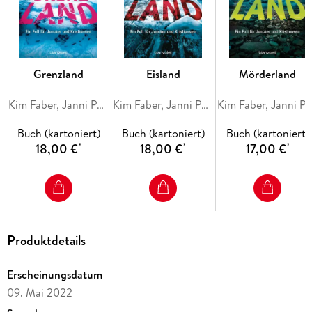
Alle Fälle von Juncker und Kristiansen:
1. Winterland
2. Todland
3. Blutland
Grenzland
Eisland
Mörderland
Kim Faber, Janni Pedersen
Kim Faber, Janni Pedersen
Kim Faber, Janni Peder
Buch (kartoniert)
Buch (kartoniert)
Buch (kartoniert)
18,00 €
18,00 €
17,00 €
*
*
*
Produktdetails
Erscheinungsdatum
09. Mai 2022