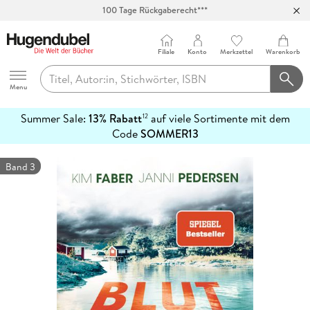
100 Tage Rückgaberecht***
Abholung in über 100 Filialen
Filiale
Konto
Merkzettel
Warenkorb
Hugendubel
Menu
Summer Sale:
13% Rabatt
auf viele Sortimente mit dem
12
mehr
Code
SOMMER13
erfahren
Band 3