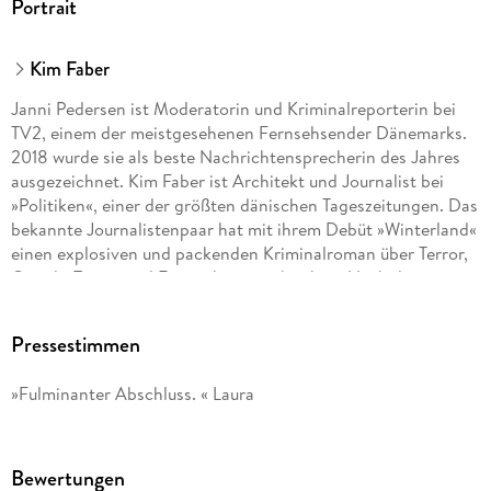
Portrait
Kim Faber
Janni Pedersen ist Moderatorin und Kriminalreporterin bei
TV2, einem der meistgesehenen Fernsehsender Dänemarks.
2018 wurde sie als beste Nachrichtensprecherin des Jahres
ausgezeichnet. Kim Faber ist Architekt und Journalist bei
»Politiken«, einer der größten dänischen Tageszeitungen. Das
bekannte Journalistenpaar hat mit ihrem Debüt »Winterland«
einen explosiven und packenden Kriminalroman über Terror,
Gewalt, Trauer und Einsamkeit geschrieben. Nach dem
großen Erfolg des Reihenauftakts haben auch die
Folgebände um das dänische Ermittlerduo Martin Juncker
Pressestimmen
und Signe Kristiansen die SPIEGEL-Bestsellerliste im Sturm
erobert.
»Fulminanter Abschluss. « Laura
Bewertungen