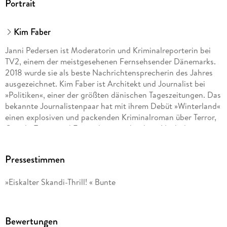
Portrait
Kim Faber
Janni Pedersen ist Moderatorin und Kriminalreporterin bei
TV2, einem der meistgesehenen Fernsehsender Dänemarks.
2018 wurde sie als beste Nachrichtensprecherin des Jahres
ausgezeichnet. Kim Faber ist Architekt und Journalist bei
»Politiken«, einer der größten dänischen Tageszeitungen. Das
bekannte Journalistenpaar hat mit ihrem Debüt »Winterland«
einen explosiven und packenden Kriminalroman über Terror,
Gewalt, Trauer und Einsamkeit geschrieben. Nach dem
großen Erfolg des Reihenauftakts haben auch die
Folgebände um das dänische Ermittlerduo Martin Juncker
Pressestimmen
und Signe Kristiansen die SPIEGEL-Bestsellerliste im Sturm
erobert.
»Eiskalter Skandi-Thrill! « Bunte
Bewertungen