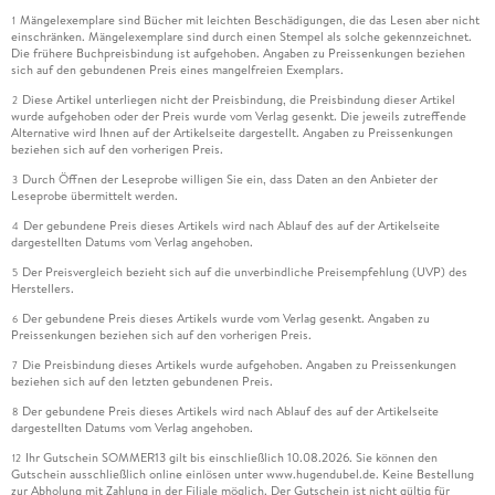
Mängelexemplare sind Bücher mit leichten Beschädigungen, die das Lesen aber nicht
1
einschränken. Mängelexemplare sind durch einen Stempel als solche gekennzeichnet.
Die frühere Buchpreisbindung ist aufgehoben. Angaben zu Preissenkungen beziehen
sich auf den gebundenen Preis eines mangelfreien Exemplars.
Diese Artikel unterliegen nicht der Preisbindung, die Preisbindung dieser Artikel
2
wurde aufgehoben oder der Preis wurde vom Verlag gesenkt. Die jeweils zutreffende
Alternative wird Ihnen auf der Artikelseite dargestellt. Angaben zu Preissenkungen
beziehen sich auf den vorherigen Preis.
Durch Öffnen der Leseprobe willigen Sie ein, dass Daten an den Anbieter der
3
Leseprobe übermittelt werden.
Der gebundene Preis dieses Artikels wird nach Ablauf des auf der Artikelseite
4
dargestellten Datums vom Verlag angehoben.
Der Preisvergleich bezieht sich auf die unverbindliche Preisempfehlung (UVP) des
5
Herstellers.
Der gebundene Preis dieses Artikels wurde vom Verlag gesenkt. Angaben zu
6
Preissenkungen beziehen sich auf den vorherigen Preis.
Die Preisbindung dieses Artikels wurde aufgehoben. Angaben zu Preissenkungen
7
beziehen sich auf den letzten gebundenen Preis.
Der gebundene Preis dieses Artikels wird nach Ablauf des auf der Artikelseite
8
dargestellten Datums vom Verlag angehoben.
Ihr Gutschein SOMMER13 gilt bis einschließlich 10.08.2026. Sie können den
12
Gutschein ausschließlich online einlösen unter www.hugendubel.de. Keine Bestellung
zur Abholung mit Zahlung in der Filiale möglich. Der Gutschein ist nicht gültig für