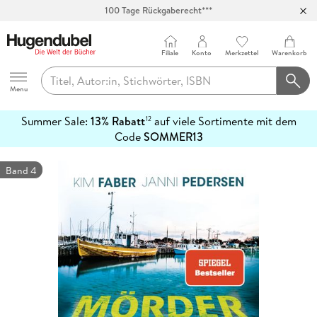
100 Tage Rückgaberecht***
Abholung in über 100 Filialen
Filiale
Konto
Merkzettel
Warenkorb
Hugendubel
Menu
Summer Sale:
13% Rabatt
auf viele Sortimente mit dem
12
mehr
Code
SOMMER13
erfahren
Band 4