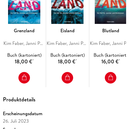
Drogengeschäften im großen Stil. Und genau darin war der
Tote verwickelt . . .
Alle Fälle von Juncker und Kristiansen:
1. Winterland
Grenzland
Eisland
Blutland
2. Todland
3. Blutland
Kim Faber, Janni Pedersen
Kim Faber, Janni Pedersen
Kim Faber, Janni Peder
4. Mörderland
Buch (kartoniert)
Buch (kartoniert)
Buch (kartoniert)
Die Bücher erzählen eigenständige Fälle und können
18,00 €
18,00 €
16,00 €
*
*
*
unabhängig voneinander gelesen werden.
Produktdetails
Erscheinungsdatum
26. Juli 2023