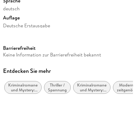
Sprache
deutsch
Auflage
Deutsche Erstausgabe
Seitenanzahl
477
Barrierefreiheit
Reihe
Keine Information zur Barrierefreiheit bekannt
Juncker & Kristiansen, 4
Autor/Autorin
Entdecken Sie mehr
Kim Faber, Janni Pedersen
Kriminalromane
Thriller /
Kriminalromane
Moderne
Übersetzung
und Mystery:
Spannung
und Mystery:
zeitgenöss
Franziska Hüther
Polizeiarbeit &
weibliche
Belletris
Forensik
Ermittler
allgemei
Verlag/Hersteller
literari
Blanvalet Verlag
Originaltitel
Skyggeriget