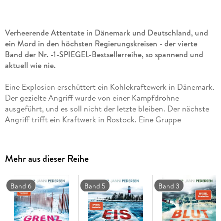
Verheerende Attentate in Dänemark und Deutschland, und
ein Mord in den höchsten Regierungskreisen - der vierte
Band der Nr. -1-SPIEGEL-Bestsellerreihe, so spannend und
aktuell wie nie.
Eine Explosion erschüttert ein Kohlekraftewerk in Dänemark.
Der gezielte Angriff wurde von einer Kampfdrohne
ausgeführt, und es soll nicht der letzte bleiben. Der nächste
Angriff trifft ein Kraftwerk in Rostock. Eine Gruppe
militanter Klimaaktivisten bekennt sich zu den Anschlägen.
Am selben Morgen wird in Kopenhagen der Sohn des
Klimaministers ermordet aufgefunden. Martin Juncker und
Mehr aus dieser Reihe
Nabiha Khalid ermitteln in dem Fall. Hinweise deuten auf eine
Verbindung zwischen den Verbrechen. Als der
Autopsiebericht die schwere Kokainabhängigkeit des
Band 6
Band 5
Band 3
Ministersohnes nachweist, stößt Signe Kristiansen zu den
Ermittlungen. Diese ist inzwischen bei der Abteilung für
Organisiertes Verbrechen und beschäftigt sich mit