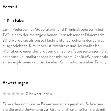
Portrait
Kim Faber
Janni Pedersen ist Moderatorin und Kriminalreporterin bei
TV2, einem der meistgesehenen Fernsehsender Dänemarks.
2018 wurde sie als beste Nachrichtensprecherin des Jahres
ausgezeichnet. Kim Faber ist Architekt und Journalist bei
»Politiken«, einer der größten dänischen Tageszeitungen. Das
bekannte Journalistenpaar hat mit ihrem Debüt »Winterland«
einen explosiven und packenden Kriminalroman über Terror,
Gewalt, Trauer und Einsamkeit geschrieben. Nach dem
großen Erfolg des Reihenauftakts haben auch die
Folgebände um das dänische Ermittlerduo Martin Juncker
Bewertungen
und Signe Kristiansen die SPIEGEL-Bestsellerliste im Sturm
erobert.
0 Bewertungen
Es wurden noch keine Bewertungen abgegeben. Schreiben
Sie die erste Bewertung zu "Grenzland" und helfen Sie damit