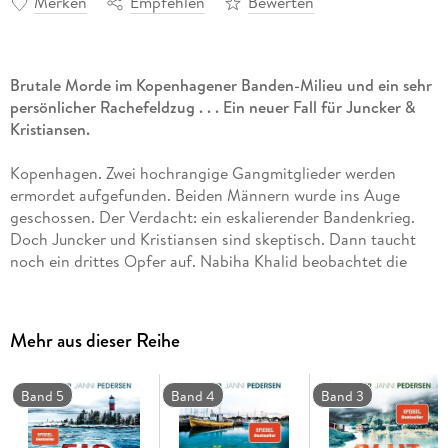
Merken
Empfehlen
Bewerten
Brutale Morde im Kopenhagener Banden-Milieu und ein sehr
persönlicher Rachefeldzug . . . Ein neuer Fall für Juncker &
Kristiansen.
Kopenhagen. Zwei hochrangige Gangmitglieder werden
ermordet aufgefunden. Beiden Männern wurde ins Auge
geschossen. Der Verdacht: ein eskalierender Bandenkrieg.
Doch Juncker und Kristiansen sind skeptisch. Dann taucht
noch ein drittes Opfer auf. Nabiha Khalid beobachtet die
Ermittlung aus der Ferne. Sie hat ein ganz persönliches
Interesse an dem Fall. Nabiha hat geschworen, die Mitglieder
der albanischen Mafia zu Fall zu bringen, die das Leben ihres
Mehr aus dieser Reihe
Bruders zerstört haben. Doch wenn ihr Racheplan scheitert,
wird es sie das Leben kosten . . .
Band 5
Band 4
Band 3
Sie lieben eiskalten Scandi-Thrill? Dann lesen Sie auch die
anderen hoch spannenden Fälle von Juncker & Kristiansen.