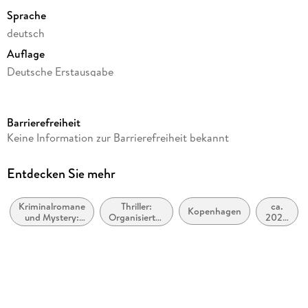
Sprache
deutsch
Auflage
Deutsche Erstausgabe
Seitenanzahl
464
Barrierefreiheit
Reihe
Keine Information zur Barrierefreiheit bekannt
Juncker & Kristiansen, 6
Autor/Autorin
Entdecken Sie mehr
Kim Faber, Janni Pedersen
Kriminalromane
Thriller:
ca.
Übersetzung
Kopenhagen
und Mystery:
Organisiertes
2020
Franziska Hüther
Polizeiarbeit &
Verbrechen
bis
Forensik
ca.
Verlag/Hersteller
2029
Blanvalet Verlag
Originaltitel
Styx