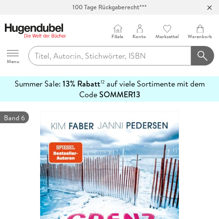
100 Tage Rückgaberecht***
Abholung in über 100 Filialen
Filiale
Konto
Merkzettel
Warenkorb
Hugendubel
Menu
Summer Sale:
13% Rabatt
auf viele Sortimente mit dem
12
mehr
Code
SOMMER13
erfahren
Band 6