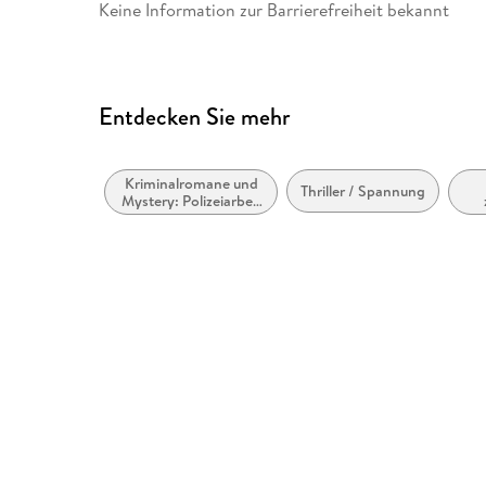
Straße 28, 81673 München,
Keine Information zur Barrierefreiheit bekannt
produktsicherheit@penguin
Entdecken Sie mehr
Kriminalromane und
Thriller / Spannung
Mystery: Polizeiarbeit
& Forensik
Bel