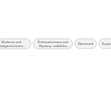
randomhouse.de
Moderne und
Kriminalromane und
Dänemark
Kope
zeitgenössische
Mystery: weibliche
letristik: allgemein
Ermittler
und literarisch