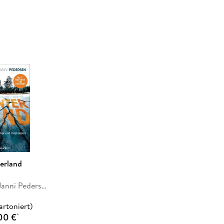
lle von Juncker & Kristiansen.
erland
Kim Faber, Janni Pedersen
artoniert)
00 €
*