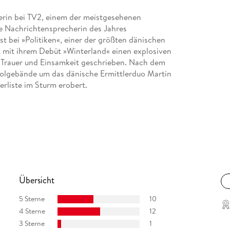
erin bei TV2, einem der meistgesehenen
e Nachrichtensprecherin des Jahres
st bei »Politiken«, einer der größten dänischen
 mit ihrem Debüt »Winterland« einen explosiven
 Trauer und Einsamkeit geschrieben. Nach dem
Folgebände um das dänische Ermittlerduo Martin
erliste im Sturm erobert.
Übersicht
5 Sterne
10
4 Sterne
12
3 Sterne
1