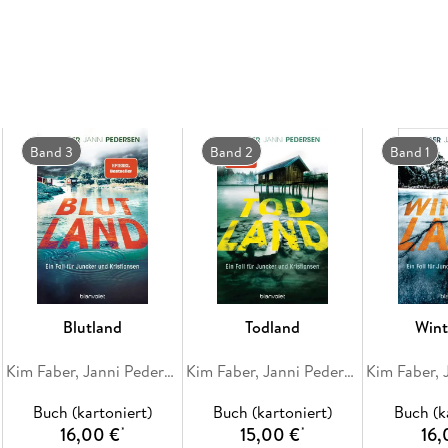
Lesen Sie auch die anderen hochspannenden Fä
Band 3
Band 2
Band 1
Blutland
Todland
Wint
Kim Faber, Janni Pedersen
Kim Faber, Janni Pedersen
Buch (kartoniert)
Buch (kartoniert)
Buch (k
16,00 €
15,00 €
16,
*
*