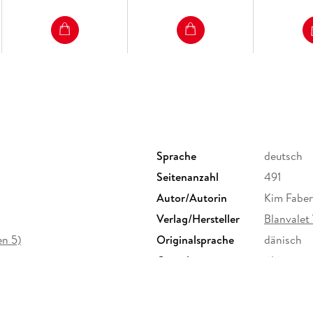
Sprache
deutsch
Seitenanzahl
491
Autor/Autorin
Kim Faber
Verlag/Hersteller
Blanvalet
n 5)
Originalsprache
dänisch
Gewicht
616 g
ISBN
9783764
agsgruppe GmbH, Neumarkter