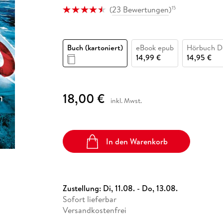
Fremdsprachige Bücher
n Lernhilfen
 Jugendbücher
eiber
Hörbuch Downloads im Bundle
(
23 Bewertungen
)
15
cher
 Vergleich
 Puzzlezubehör
Lernen
New Adult
STABILO
Taschenbücher
hilfen
hriller
 Backen
er
lender
Ratgeber
op
hriller
Romance
Buch (kartoniert)
eBook epub
Hörbuch D
14,99 €
14,95 €
Sachbücher
precher:innen
Science Fiction
Fremdsprachige Bücher
18,00 €
inkl. Mwst.
In den Warenkorb
Zustellung:
Di, 11.08. - Do, 13.08.
Sofort lieferbar
Versandkostenfrei