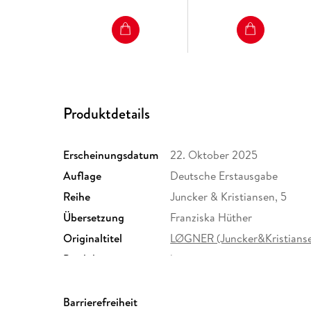
Produktdetails
Erscheinungsdatum
22. Oktober 2025
Auflage
Deutsche Erstausgabe
Reihe
Juncker & Kristiansen, 5
Übersetzung
Franziska Hüther
Originaltitel
LØGNER (Juncker&Kristianse
Produktart
kartoniert
Größe (L/B/H)
214/136/45 mm
Herstelleradresse
Penguin Random House Verl
Barrierefreiheit