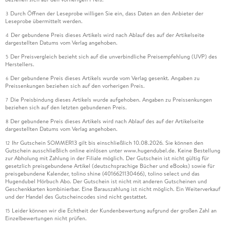
Durch Öffnen der Leseprobe willigen Sie ein, dass Daten an den Anbieter der
3
Leseprobe übermittelt werden.
Der gebundene Preis dieses Artikels wird nach Ablauf des auf der Artikelseite
4
dargestellten Datums vom Verlag angehoben.
Der Preisvergleich bezieht sich auf die unverbindliche Preisempfehlung (UVP) des
5
Herstellers.
Der gebundene Preis dieses Artikels wurde vom Verlag gesenkt. Angaben zu
6
Preissenkungen beziehen sich auf den vorherigen Preis.
Die Preisbindung dieses Artikels wurde aufgehoben. Angaben zu Preissenkungen
7
beziehen sich auf den letzten gebundenen Preis.
Der gebundene Preis dieses Artikels wird nach Ablauf des auf der Artikelseite
8
dargestellten Datums vom Verlag angehoben.
Ihr Gutschein SOMMER13 gilt bis einschließlich 10.08.2026. Sie können den
12
Gutschein ausschließlich online einlösen unter www.hugendubel.de. Keine Bestellung
zur Abholung mit Zahlung in der Filiale möglich. Der Gutschein ist nicht gültig für
gesetzlich preisgebundene Artikel (deutschsprachige Bücher und eBooks) sowie für
preisgebundene Kalender, tolino shine (4016621130466), tolino select und das
Hugendubel Hörbuch Abo. Der Gutschein ist nicht mit anderen Gutscheinen und
Geschenkkarten kombinierbar. Eine Barauszahlung ist nicht möglich. Ein Weiterverkauf
und der Handel des Gutscheincodes sind nicht gestattet.
Leider können wir die Echtheit der Kundenbewertung aufgrund der großen Zahl an
15
Einzelbewertungen nicht prüfen.