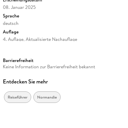
Hin & Weg.
08. Januar 2025
O- Ton Normandie.
Sprache
deutsch
Kennen Sie die?
Auflage
4. Auflage, Aktualisierte Nachauflage
Seitenanzahl
120
Barrierefreiheit
Reihe
Keine Information zur Barrierefreiheit bekannt
DuMont direkt Reiseführer
Autor/Autorin
Entdecken Sie mehr
Klaus Simon
Verlag/Hersteller
Reiseführer
Normandie
Dumont Reise Vlg GmbH + C
Produktart
kartoniert
Abbildungen