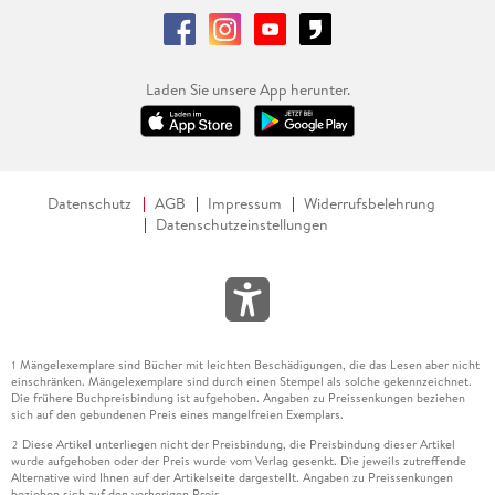
Laden Sie unsere App herunter.
Datenschutz
AGB
Impressum
Widerrufsbelehrung
Datenschutzeinstellungen
Mängelexemplare sind Bücher mit leichten Beschädigungen, die das Lesen aber nicht
1
einschränken. Mängelexemplare sind durch einen Stempel als solche gekennzeichnet.
Die frühere Buchpreisbindung ist aufgehoben. Angaben zu Preissenkungen beziehen
sich auf den gebundenen Preis eines mangelfreien Exemplars.
Diese Artikel unterliegen nicht der Preisbindung, die Preisbindung dieser Artikel
2
wurde aufgehoben oder der Preis wurde vom Verlag gesenkt. Die jeweils zutreffende
Alternative wird Ihnen auf der Artikelseite dargestellt. Angaben zu Preissenkungen
beziehen sich auf den vorherigen Preis.