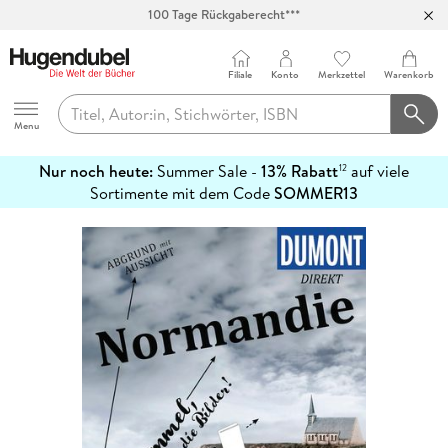
100 Tage Rückgaberecht***
Abholung in über 100 Filialen
Filiale
Konto
Merkzettel
Warenkorb
Hugendubel
Menu
Nur noch heute:
Summer Sale -
13% Rabatt
auf viele
12
mehr
Sortimente mit dem Code
SOMMER13
erfahren