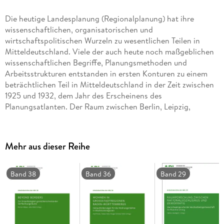
Die heutige Landesplanung (Regionalplanung) hat ihre
wissenschaftlichen, organisatorischen und
wirtschaftspolitischen Wurzeln zu wesentlichen Teilen in
Mitteldeutschland. Viele der auch heute noch maßgeblichen
wissenschaftlichen Begriffe, Planungsmethoden und
Arbeitsstrukturen entstanden in ersten Konturen zu einem
beträchtlichen Teil in Mitteldeutschland in der Zeit zwischen
1925 und 1932, dem Jahr des Erscheinens des
Planungsatlanten. Der Raum zwischen Berlin, Leipzig,
Magdeburg und Erfurt mit dem Kern um das mitteldeutsche
Industriezentrum Halle-Merseburg gewann eine
Schlüsselstellung in der Herausbildung der modernen
Mehr aus dieser Reihe
wissenschaftlichen Landesplanung im 20. Jahrhundert. In
den wenigen Jahren der Existenz dieses Planungsverbandes
entstand nicht nur das einmalige Planwerk für den
Band 38
Band 36
Band 29
mitteldeutschen Industriebezirk. Es kann, aus heutiger
Perspektive, auch von einem Versuch demokratisch basierter
Raumordnung gesprochen werden, der eine hohe Aktualität
besitzt.