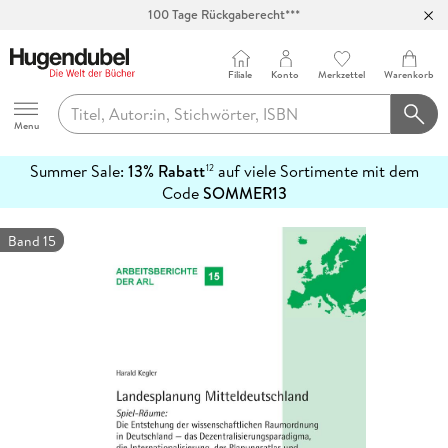
100 Tage Rückgaberecht***
Abholung in über 100 Filialen
Filiale
Konto
Merkzettel
Warenkorb
Hugendubel
Menu
Summer Sale:
13% Rabatt
auf viele Sortimente mit dem
12
mehr
Code
SOMMER13
erfahren
Band 15