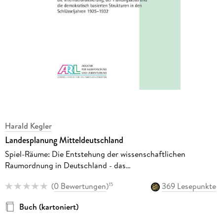
Harald Kegler
Landesplanung Mitteldeutschland
Spiel-Räume: Die Entstehung der wissenschaftlichen
Raumordnung in Deutschland - das
Dezentralisierungsparadigma, die Internationalisierung, der
(
0 Bewertungen
)
369 Lesepunkte
15
Planungsatlas und die demokratisch basierten Strukturen in
den Schlüsseljahren 1925-1932
Buch (kartoniert)