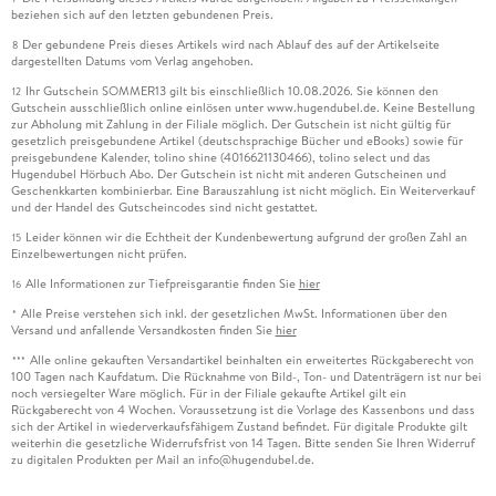
beziehen sich auf den letzten gebundenen Preis.
Der gebundene Preis dieses Artikels wird nach Ablauf des auf der Artikelseite
8
dargestellten Datums vom Verlag angehoben.
Ihr Gutschein SOMMER13 gilt bis einschließlich 10.08.2026. Sie können den
12
Gutschein ausschließlich online einlösen unter www.hugendubel.de. Keine Bestellung
zur Abholung mit Zahlung in der Filiale möglich. Der Gutschein ist nicht gültig für
gesetzlich preisgebundene Artikel (deutschsprachige Bücher und eBooks) sowie für
preisgebundene Kalender, tolino shine (4016621130466), tolino select und das
Hugendubel Hörbuch Abo. Der Gutschein ist nicht mit anderen Gutscheinen und
Geschenkkarten kombinierbar. Eine Barauszahlung ist nicht möglich. Ein Weiterverkauf
und der Handel des Gutscheincodes sind nicht gestattet.
Leider können wir die Echtheit der Kundenbewertung aufgrund der großen Zahl an
15
Einzelbewertungen nicht prüfen.
Alle Informationen zur Tiefpreisgarantie finden Sie
hier
16
Alle Preise verstehen sich inkl. der gesetzlichen MwSt. Informationen über den
*
Versand und anfallende Versandkosten finden Sie
hier
Alle online gekauften Versandartikel beinhalten ein erweitertes Rückgaberecht von
***
100 Tagen nach Kaufdatum. Die Rücknahme von Bild-, Ton- und Datenträgern ist nur bei
noch versiegelter Ware möglich. Für in der Filiale gekaufte Artikel gilt ein
Rückgaberecht von 4 Wochen. Voraussetzung ist die Vorlage des Kassenbons und dass
sich der Artikel in wiederverkaufsfähigem Zustand befindet. Für digitale Produkte gilt
weiterhin die gesetzliche Widerrufsfrist von 14 Tagen. Bitte senden Sie Ihren Widerruf
zu digitalen Produkten per Mail an info@hugendubel.de.