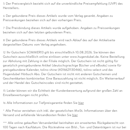
Der Preisvergleich bezieht sich auf die unverbindliche Preisempfehlung (UVP) des
5
Herstellers.
Der gebundene Preis dieses Artikels wurde vom Verlag gesenkt. Angaben zu
6
Preissenkungen beziehen sich auf den vorherigen Preis.
Die Preisbindung dieses Artikels wurde aufgehoben. Angaben zu Preissenkungen
7
beziehen sich auf den letzten gebundenen Preis.
Der gebundene Preis dieses Artikels wird nach Ablauf des auf der Artikelseite
8
dargestellten Datums vom Verlag angehoben.
Ihr Gutschein SOMMER13 gilt bis einschließlich 10.08.2026. Sie können den
12
Gutschein ausschließlich online einlösen unter www.hugendubel.de. Keine Bestellung
zur Abholung mit Zahlung in der Filiale möglich. Der Gutschein ist nicht gültig für
gesetzlich preisgebundene Artikel (deutschsprachige Bücher und eBooks) sowie für
preisgebundene Kalender, tolino shine (4016621130466), tolino select und das
Hugendubel Hörbuch Abo. Der Gutschein ist nicht mit anderen Gutscheinen und
Geschenkkarten kombinierbar. Eine Barauszahlung ist nicht möglich. Ein Weiterverkauf
und der Handel des Gutscheincodes sind nicht gestattet.
Leider können wir die Echtheit der Kundenbewertung aufgrund der großen Zahl an
15
Einzelbewertungen nicht prüfen.
Alle Informationen zur Tiefpreisgarantie finden Sie
hier
16
Alle Preise verstehen sich inkl. der gesetzlichen MwSt. Informationen über den
*
Versand und anfallende Versandkosten finden Sie
hier
Alle online gekauften Versandartikel beinhalten ein erweitertes Rückgaberecht von
***
100 Tagen nach Kaufdatum. Die Rücknahme von Bild-, Ton- und Datenträgern ist nur bei