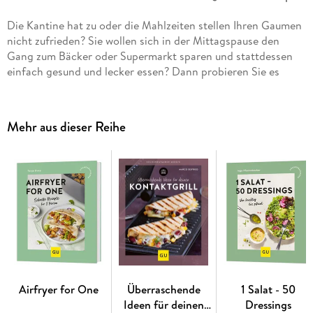
Die Kantine hat zu oder die Mahlzeiten stellen Ihren Gaumen
nicht zufrieden? Sie wollen sich in der Mittagspause den
Gang zum Bäcker oder Supermarkt sparen und stattdessen
einfach gesund und lecker essen? Dann probieren Sie es
doch mal mit Meal Prep!
Das Vorkochen ist weder altmodisch noch aufwändig.
Maximal 10 Zutaten brauchen Sie, um vier köstliche
Mehr aus dieser Reihe
Mahlzeiten vorzubereiten und ggf. einzufrieren.
So entsteht innerhalb kürzester Zeit ein Grundstock an
Lieblingsgerichten
.
Das Meal Prep 1x1
Sie haben noch gar keine Idee, wie Sie mit Meal Prep
anfangen können? Dann hilft der Starterguide von Meal-
Prep-Profi Lena Merz. Sie zeigt, wie
drei einfache Steps das Vorkochen und Vorbereiten
Airfryer for One
Überraschende
1 Salat - 50
erleichtern
Ideen für deinen
Dressings