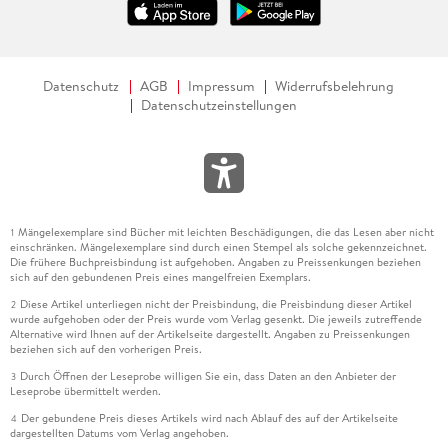
Datenschutz
AGB
Impressum
Widerrufsbelehrung
Datenschutzeinstellungen
Mängelexemplare sind Bücher mit leichten Beschädigungen, die das Lesen aber nicht
1
einschränken. Mängelexemplare sind durch einen Stempel als solche gekennzeichnet.
Die frühere Buchpreisbindung ist aufgehoben. Angaben zu Preissenkungen beziehen
sich auf den gebundenen Preis eines mangelfreien Exemplars.
Diese Artikel unterliegen nicht der Preisbindung, die Preisbindung dieser Artikel
2
wurde aufgehoben oder der Preis wurde vom Verlag gesenkt. Die jeweils zutreffende
Alternative wird Ihnen auf der Artikelseite dargestellt. Angaben zu Preissenkungen
beziehen sich auf den vorherigen Preis.
Durch Öffnen der Leseprobe willigen Sie ein, dass Daten an den Anbieter der
3
Leseprobe übermittelt werden.
Der gebundene Preis dieses Artikels wird nach Ablauf des auf der Artikelseite
4
dargestellten Datums vom Verlag angehoben.