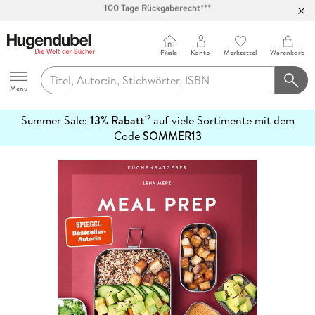
Abholung in über 100 Filialen
Filiale
Konto
Merkzettel
Warenkorb
Hugendubel
Menu
Summer Sale:
13% Rabatt
auf viele Sortimente mit dem
12
mehr
Code
SOMMER13
erfahren