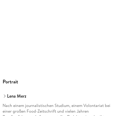
Die Fotografinnen
Das Prinzip: Meal Prep
Richtig einfrieren
Boxen
Zutaten für Meal Prep
Meal Prep 1 × 1
Die perfekte Kombi
Portrait
Lena Merz
Nach einem journalistischen Studium, einem Volontariat bei
einer großen Food-Zeitschrift und vielen Jahren