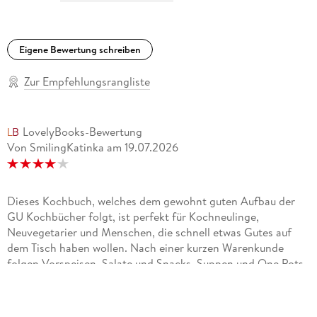
Eigene Bewertung schreiben
Zur Empfehlungsrangliste
LovelyBooks-Bewertung
Von SmilingKatinka
am
19.07.2026
Dieses Kochbuch, welches dem gewohnt guten Aufbau der
GU Kochbücher folgt, ist perfekt für Kochneulinge,
Neuvegetarier und Menschen, die schnell etwas Gutes auf
dem Tisch haben wollen. Nach einer kurzen Warenkunde
folgen Vorspeisen, Salate und Snacks, Suppen und One Pots,
Pasta, Gemüse und Süßes. Die Rezepte sind allesamt einfach
und schnell auf dem Tisch, aber vermissen dadurch natürlich
etwas an Raffinität. Vielen kennt man als langjähriger