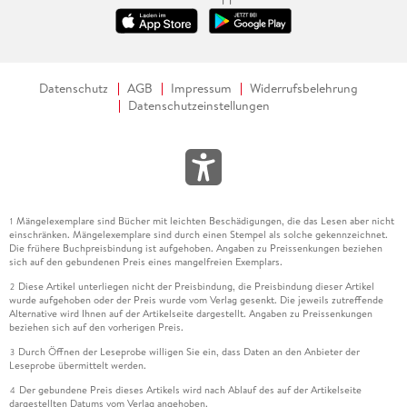
Datenschutz
AGB
Impressum
Widerrufsbelehrung
Datenschutzeinstellungen
Mängelexemplare sind Bücher mit leichten Beschädigungen, die das Lesen aber nicht
1
einschränken. Mängelexemplare sind durch einen Stempel als solche gekennzeichnet.
Die frühere Buchpreisbindung ist aufgehoben. Angaben zu Preissenkungen beziehen
sich auf den gebundenen Preis eines mangelfreien Exemplars.
Diese Artikel unterliegen nicht der Preisbindung, die Preisbindung dieser Artikel
2
wurde aufgehoben oder der Preis wurde vom Verlag gesenkt. Die jeweils zutreffende
Alternative wird Ihnen auf der Artikelseite dargestellt. Angaben zu Preissenkungen
beziehen sich auf den vorherigen Preis.
Durch Öffnen der Leseprobe willigen Sie ein, dass Daten an den Anbieter der
3
Leseprobe übermittelt werden.
Der gebundene Preis dieses Artikels wird nach Ablauf des auf der Artikelseite
4
dargestellten Datums vom Verlag angehoben.