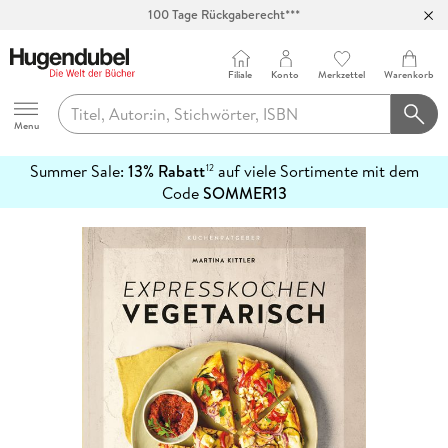
100 Tage Rückgaberecht***
Abholung in über 100 Filialen
Filiale
Konto
Merkzettel
Warenkorb
Hugendubel
Menu
Summer Sale:
13% Rabatt
auf viele Sortimente mit dem
12
mehr
Code
SOMMER13
erfahren