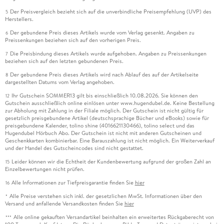
Der Preisvergleich bezieht sich auf die unverbindliche Preisempfehlung (UVP) des
5
Herstellers.
Der gebundene Preis dieses Artikels wurde vom Verlag gesenkt. Angaben zu
6
Preissenkungen beziehen sich auf den vorherigen Preis.
Die Preisbindung dieses Artikels wurde aufgehoben. Angaben zu Preissenkungen
7
beziehen sich auf den letzten gebundenen Preis.
Der gebundene Preis dieses Artikels wird nach Ablauf des auf der Artikelseite
8
dargestellten Datums vom Verlag angehoben.
Ihr Gutschein SOMMER13 gilt bis einschließlich 10.08.2026. Sie können den
12
Gutschein ausschließlich online einlösen unter www.hugendubel.de. Keine Bestellung
zur Abholung mit Zahlung in der Filiale möglich. Der Gutschein ist nicht gültig für
gesetzlich preisgebundene Artikel (deutschsprachige Bücher und eBooks) sowie für
preisgebundene Kalender, tolino shine (4016621130466), tolino select und das
Hugendubel Hörbuch Abo. Der Gutschein ist nicht mit anderen Gutscheinen und
Geschenkkarten kombinierbar. Eine Barauszahlung ist nicht möglich. Ein Weiterverkauf
und der Handel des Gutscheincodes sind nicht gestattet.
Leider können wir die Echtheit der Kundenbewertung aufgrund der großen Zahl an
15
Einzelbewertungen nicht prüfen.
Alle Informationen zur Tiefpreisgarantie finden Sie
hier
16
Alle Preise verstehen sich inkl. der gesetzlichen MwSt. Informationen über den
*
Versand und anfallende Versandkosten finden Sie
hier
Alle online gekauften Versandartikel beinhalten ein erweitertes Rückgaberecht von
***