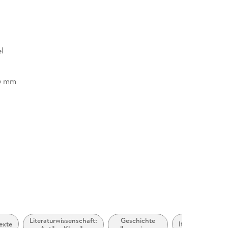
l
5 mm
Literaturwissenschaft:
Geschichte
Alte
exte
Italien