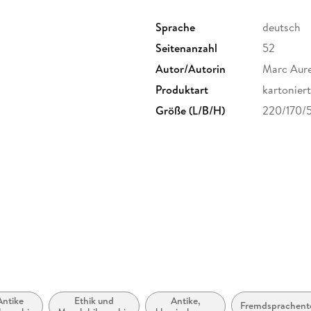
Sprache
deutsch
Seitenanzahl
52
Autor/Autorin
Marc Aure
Produktart
kartoniert
Größe (L/B/H)
220/170/
Antike
Ethik und
Antike,
Fremdsprachent