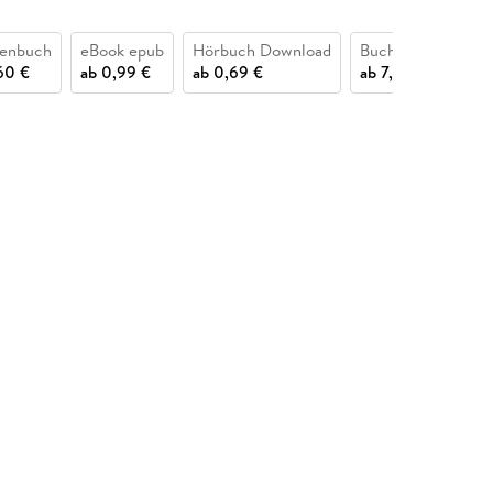
henbuch
eBook epub
Hörbuch Download
Buch (gebunden)
60 €
ab
0,99 €
ab
0,69 €
ab
7,95 €