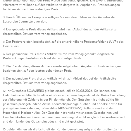
wurde aufgehoben oder der Preis wurde vom Verlag gesenkt. Die jeweils zutreffende
Alternative wird Ihnen auf der Artikelseite dargestellt. Angaben zu Preissenkungen
beziehen sich auf den vorherigen Preis.
Durch Öffnen der Leseprobe willigen Sie ein, dass Daten an den Anbieter der
3
Leseprobe übermittelt werden.
Der gebundene Preis dieses Artikels wird nach Ablauf des auf der Artikelseite
4
dargestellten Datums vom Verlag angehoben.
Der Preisvergleich bezieht sich auf die unverbindliche Preisempfehlung (UVP) des
5
Herstellers.
Der gebundene Preis dieses Artikels wurde vom Verlag gesenkt. Angaben zu
6
Preissenkungen beziehen sich auf den vorherigen Preis.
Die Preisbindung dieses Artikels wurde aufgehoben. Angaben zu Preissenkungen
7
beziehen sich auf den letzten gebundenen Preis.
Der gebundene Preis dieses Artikels wird nach Ablauf des auf der Artikelseite
8
dargestellten Datums vom Verlag angehoben.
Ihr Gutschein SOMMER13 gilt bis einschließlich 10.08.2026. Sie können den
12
Gutschein ausschließlich online einlösen unter www.hugendubel.de. Keine Bestellung
zur Abholung mit Zahlung in der Filiale möglich. Der Gutschein ist nicht gültig für
gesetzlich preisgebundene Artikel (deutschsprachige Bücher und eBooks) sowie für
preisgebundene Kalender, tolino shine (4016621130466), tolino select und das
Hugendubel Hörbuch Abo. Der Gutschein ist nicht mit anderen Gutscheinen und
Geschenkkarten kombinierbar. Eine Barauszahlung ist nicht möglich. Ein Weiterverkauf
und der Handel des Gutscheincodes sind nicht gestattet.
Leider können wir die Echtheit der Kundenbewertung aufgrund der großen Zahl an
15