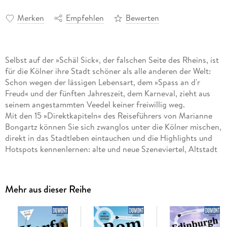
Merken
Empfehlen
Bewerten
Selbst auf der »Schäl Sick«, der falschen Seite des Rheins, ist
für die Kölner ihre Stadt schöner als alle anderen der Welt:
Schon wegen der lässigen Lebensart, dem »Spass an d'r
Freud« und der fünften Jahreszeit, dem Karneval, zieht aus
seinem angestammten Veedel keiner freiwillig weg.
Mit den 15 »Direktkapiteln« des Reiseführers von Marianne
Bongartz können Sie sich zwanglos unter die Kölner mischen,
direkt in das Stadtleben eintauchen und die Highlights und
Hotspots kennenlernen: alte und neue Szeneviertel, Altstadt
und Dom, urige Brauhäuser und Kölns Schokoladenseite am
Rhein, Mythos Südstadt oder das Belgische Viertel. In
eigenen Kapiteln erfahren Sie, wo es sich in fremden Betten
Mehr aus dieser Reihe
gut schläft, wo Sie glücklich satt werden, wohin die Kölner
zum Stöbern und Entdecken gehen und wohin es sie zieht,
wenn die Nacht beginnt.