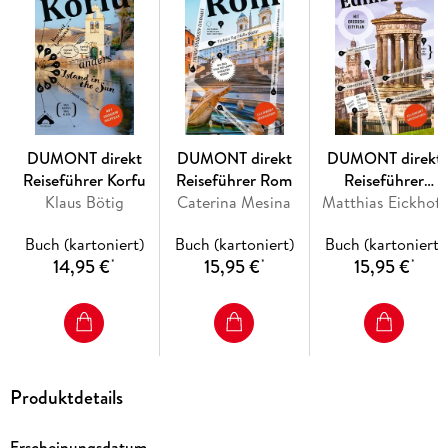
Mit den Übersichtskarten, genauen Stadtteilplänen und dem
separaten großen Cityplan können Sie sich nach Lust und
Laune durch die Stadt treiben lassen.
Inhaltsverzeichnis
Das Beste zu Beginn.
DUMONT direkt
DUMONT direkt
DUMONT direkt
Reiseführer Korfu
Reiseführer Rom
Reiseführer
Das ist Köln.
Klaus Bötig
Caterina Mesina
Matthias Eickhoff
Edinburgh
Köln in Zahlen.
Buch (kartoniert)
Buch (kartoniert)
Buch (kartoniert)
Was ist wo?
14,95 €
15,95 €
15,95 €
*
*
*
Augenblicke.
Ihr Köln-Kompass: 15 Direktkapitel.
Kölner Museumslandschaft.
Umgürtet Stadtbefestigungen.
Produktdetails
Sancta Colonia romanische Kirchen.
Pause einfach mal abschalten.
Erscheinungsdatum