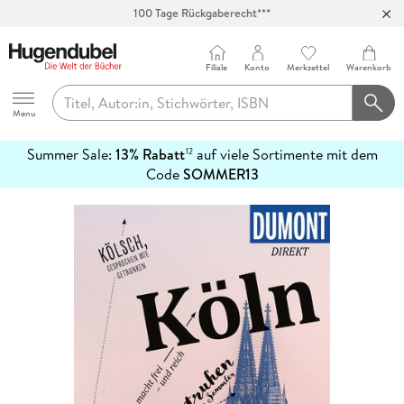
100 Tage Rückgaberecht***
Abholung in über 100 Filialen
Filiale
Konto
Merkzettel
Warenkorb
Hugendubel
Menu
Summer Sale:
13% Rabatt
auf viele Sortimente mit dem
12
mehr
Code
SOMMER13
erfahren