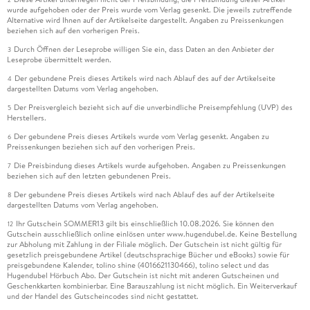
wurde aufgehoben oder der Preis wurde vom Verlag gesenkt. Die jeweils zutreffende
Alternative wird Ihnen auf der Artikelseite dargestellt. Angaben zu Preissenkungen
beziehen sich auf den vorherigen Preis.
Durch Öffnen der Leseprobe willigen Sie ein, dass Daten an den Anbieter der
3
Leseprobe übermittelt werden.
Der gebundene Preis dieses Artikels wird nach Ablauf des auf der Artikelseite
4
dargestellten Datums vom Verlag angehoben.
Der Preisvergleich bezieht sich auf die unverbindliche Preisempfehlung (UVP) des
5
Herstellers.
Der gebundene Preis dieses Artikels wurde vom Verlag gesenkt. Angaben zu
6
Preissenkungen beziehen sich auf den vorherigen Preis.
Die Preisbindung dieses Artikels wurde aufgehoben. Angaben zu Preissenkungen
7
beziehen sich auf den letzten gebundenen Preis.
Der gebundene Preis dieses Artikels wird nach Ablauf des auf der Artikelseite
8
dargestellten Datums vom Verlag angehoben.
Ihr Gutschein SOMMER13 gilt bis einschließlich 10.08.2026. Sie können den
12
Gutschein ausschließlich online einlösen unter www.hugendubel.de. Keine Bestellung
zur Abholung mit Zahlung in der Filiale möglich. Der Gutschein ist nicht gültig für
gesetzlich preisgebundene Artikel (deutschsprachige Bücher und eBooks) sowie für
preisgebundene Kalender, tolino shine (4016621130466), tolino select und das
Hugendubel Hörbuch Abo. Der Gutschein ist nicht mit anderen Gutscheinen und
Geschenkkarten kombinierbar. Eine Barauszahlung ist nicht möglich. Ein Weiterverkauf
und der Handel des Gutscheincodes sind nicht gestattet.