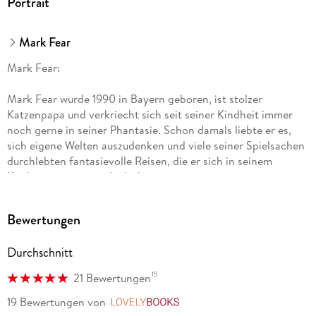
Portrait
Mark Fear
Mark Fear:
Mark Fear wurde 1990 in Bayern geboren, ist stolzer
Katzenpapa und verkriecht sich seit seiner Kindheit immer
noch gerne in seiner Phantasie. Schon damals liebte er es,
sich eigene Welten auszudenken und viele seiner Spielsachen
durchlebten fantasievolle Reisen, die er sich in seinem
Kinderzimmer ausgedacht hat.
Im Laufe der Zeit wich das Spielzeug dem Erwachsenwerden,
Bewertungen
aber noch immer trifft er sich mit seinen Freunden, um bei
einer Partie Magic: The Gathering oder einem guten
Durchschnitt
Videospiel kleine Abenteuer zu erleben.
15
21 Bewertungen
2019 begann er, an seinem Debüt zu arbeiten, das im
Dezember 2022 das Licht der Welt erblickte. Mit Das
19 Bewertungen
von
LovelyBooks