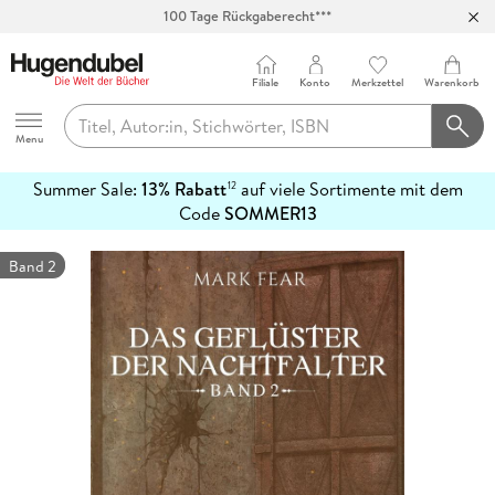
100 Tage Rückgaberecht***
Abholung in über 100 Filialen
Filiale
Konto
Merkzettel
Warenkorb
Hugendubel
Menu
Summer Sale:
13% Rabatt
auf viele Sortimente mit dem
12
mehr
Code
SOMMER13
erfahren
Band 2