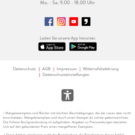
Mo. - Sa. 9.00 - 18.00 Uhr
Laden Sie unsere App herunter.
Datenschutz
AGB
Impressum
Widerrufsbelehrung
Datenschutzeinstellungen
Mängelexemplare sind Bücher mit leichten Beschädigungen, die das Lesen aber nicht
1
einschränken. Mängelexemplare sind durch einen Stempel als solche gekennzeichnet.
Die frühere Buchpreisbindung ist aufgehoben. Angaben zu Preissenkungen beziehen
sich auf den gebundenen Preis eines mangelfreien Exemplars.
Diese Artikel unterliegen nicht der Preisbindung, die Preisbindung dieser Artikel
2