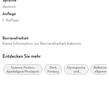
deutsch
Auflage
1. Auflage
Seitenanzahl
356
Barrierefreiheit
Reihe
Keine Information zur Barrierefreiheit bekannt
Das Geflüster der Nachtfalter, 2
Autor/Autorin
Entdecken Sie mehr
Mark Fear
Science-Fiction:
Dark
Dystopische
Belletristik
Verlag/Hersteller
Apokalypse/Postapokalypse
Fantasy
und
allgemein
BoD - Books on Demand
utopische
und
Literatur
literarisch
Produktart
kartoniert
Gewicht
379 g
Größe (L/B/H)