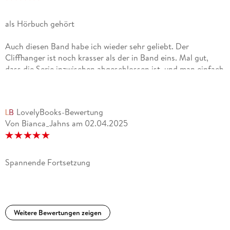
als Hörbuch gehört
Auch diesen Band habe ich wieder sehr geliebt. Der
Cliffhanger ist noch krasser als der in Band eins. Mal gut,
dass die Serie inzwischen abgeschlossen ist, und man einfach
weiterlesen kann. Nur aufs Hörbuch muss man leider noch
was warten. Das mache ich aber gerne. Felix Borrmann als
Hörbuchsprecher konnte auch wieder überzeugen.
LovelyBooks-Bewertung
Von Bianca_Jahns
am
02.04.2025
Spannende Fortsetzung
Weitere Bewertungen zeigen