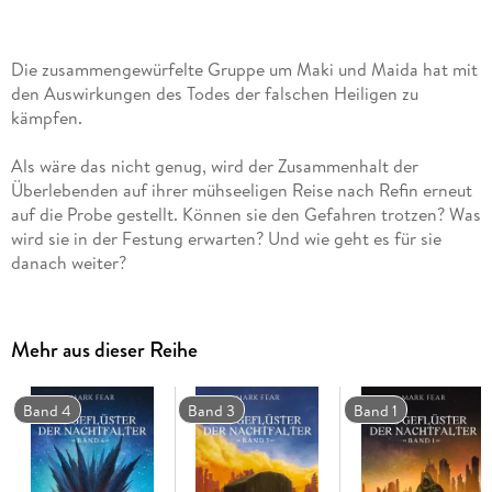
Die zusammengewürfelte Gruppe um Maki und Maida hat mit
den Auswirkungen des Todes der falschen Heiligen zu
kämpfen.
Als wäre das nicht genug, wird der Zusammenhalt der
Überlebenden auf ihrer mühseeligen Reise nach Refin erneut
auf die Probe gestellt. Können sie den Gefahren trotzen? Was
wird sie in der Festung erwarten? Und wie geht es für sie
danach weiter?
Mit den Gesegneten im Nacken und dem Tod als ständigen
Begleiter, geht der Überlebenskampf in der roten Wüste in
Mehr aus dieser Reihe
die nächste Runde.
Band 4
Band 3
Band 1