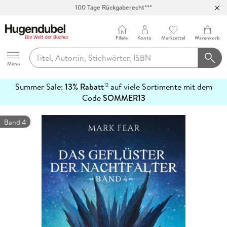
100 Tage Rückgaberecht***
Abholung in über 100 Filialen
Filiale
Konto
Merkzettel
Warenkorb
Hugendubel
Menu
Summer Sale:
13% Rabatt
auf viele Sortimente mit dem
12
mehr
Code
SOMMER13
erfahren
Band 4