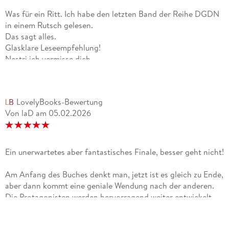
Wer mehr Interesse an seinen künftigen Werken hat und am
Was für ein Ritt. Ich habe den letzten Band der Reihe DGDN
Weg zu den nächsten Veröffentlichungen teilhaben möchte,
in einem Rutsch gelesen.
darf ihm gerne auf Instagram folgen.
Das sagt alles.
Glasklare Leseempfehlung!
Nestri ich vermisse dich.
LovelyBooks-Bewertung
Von laD
am
05.02.2026
Ein unerwartetes aber fantastisches Finale, besser geht nicht!
Am Anfang des Buches denkt man, jetzt ist es gleich zu Ende,
aber dann kommt eine geniale Wendung nach der anderen.
Die Protagonisten werden hervorragend weiter entwickelt
und die bestehenden Fragezeichen werden alle aufgelöst. Das
Ende ist sehr schön, aber auch traurig. Die Reihe gehört zu