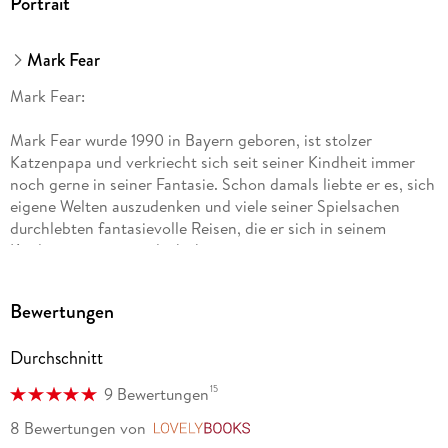
Portrait
Mark Fear
Mark Fear:
Mark Fear wurde 1990 in Bayern geboren, ist stolzer
Katzenpapa und verkriecht sich seit seiner Kindheit immer
noch gerne in seiner Fantasie. Schon damals liebte er es, sich
eigene Welten auszudenken und viele seiner Spielsachen
durchlebten fantasievolle Reisen, die er sich in seinem
Kinderzimmer ausgedacht hat.
Im Laufe der Zeit wich das Spielzeug dem Erwachsenwerden,
Bewertungen
aber noch immer trifft er sich mit seinen Freunden, um bei
einer Partie Magic: The Gathering oder einem guten
Durchschnitt
Videospiel kleine Abenteuer zu erleben.
15
9 Bewertungen
2019 begann er mit der Arbeit an seiner Debüt-Reihe, in der
er die Grenzen zwischen Fantasy und Science Fiction
8 Bewertungen
von
LovelyBooks