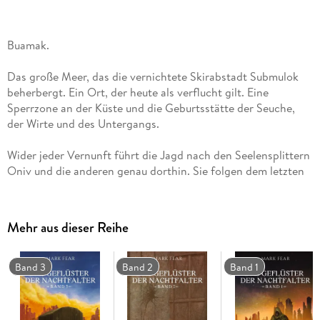
Buamak.
Das große Meer, das die vernichtete Skirabstadt Submulok
beherbergt. Ein Ort, der heute als verflucht gilt. Eine
Sperrzone an der Küste und die Geburtsstätte der Seuche,
der Wirte und des Untergangs.
Wider jeder Vernunft führt die Jagd nach den Seelensplittern
Oniv und die anderen genau dorthin. Sie folgen dem letzten
Hinweis von Gormit.
Doch wer ist der mysteriöse Freund des Golems, den sie
Mehr aus dieser Reihe
treffen sollen? Was erwartet sie in der zerstörten
Unterwasserstadt? Und wie mächtig wird der Seelensplitter
sein, den sie besiegen müssen?
Band 3
Band 2
Band 1
Der Sieg über den schwarzen Stern schein zum Greifen nah . .
. .