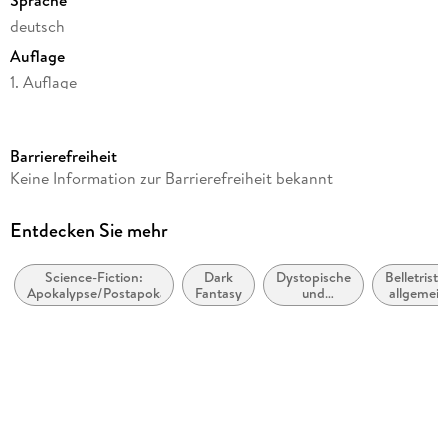
deutsch
Auflage
1. Auflage
Seitenanzahl
376
Barrierefreiheit
Reihe
Keine Information zur Barrierefreiheit bekannt
Das Geflüster der Nachtfalter, 4
Autor/Autorin
Entdecken Sie mehr
Mark Fear
Science-Fiction:
Dark
Dystopische
Belletristik
Verlag/Hersteller
Apokalypse/Postapokalypse
Fantasy
und
allgemein
BoD - Books on Demand
utopische
und
Literatur
literarisch
Produktart
kartoniert
Gewicht
400 g
Größe (L/B/H)