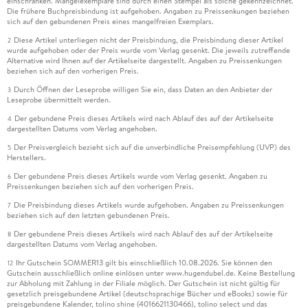
einschränken. Mängelexemplare sind durch einen Stempel als solche gekennzeichnet.
Die frühere Buchpreisbindung ist aufgehoben. Angaben zu Preissenkungen beziehen
sich auf den gebundenen Preis eines mangelfreien Exemplars.
Diese Artikel unterliegen nicht der Preisbindung, die Preisbindung dieser Artikel
2
wurde aufgehoben oder der Preis wurde vom Verlag gesenkt. Die jeweils zutreffende
Alternative wird Ihnen auf der Artikelseite dargestellt. Angaben zu Preissenkungen
beziehen sich auf den vorherigen Preis.
Durch Öffnen der Leseprobe willigen Sie ein, dass Daten an den Anbieter der
3
Leseprobe übermittelt werden.
Der gebundene Preis dieses Artikels wird nach Ablauf des auf der Artikelseite
4
dargestellten Datums vom Verlag angehoben.
Der Preisvergleich bezieht sich auf die unverbindliche Preisempfehlung (UVP) des
5
Herstellers.
Der gebundene Preis dieses Artikels wurde vom Verlag gesenkt. Angaben zu
6
Preissenkungen beziehen sich auf den vorherigen Preis.
Die Preisbindung dieses Artikels wurde aufgehoben. Angaben zu Preissenkungen
7
beziehen sich auf den letzten gebundenen Preis.
Der gebundene Preis dieses Artikels wird nach Ablauf des auf der Artikelseite
8
dargestellten Datums vom Verlag angehoben.
Ihr Gutschein SOMMER13 gilt bis einschließlich 10.08.2026. Sie können den
12
Gutschein ausschließlich online einlösen unter www.hugendubel.de. Keine Bestellung
zur Abholung mit Zahlung in der Filiale möglich. Der Gutschein ist nicht gültig für
gesetzlich preisgebundene Artikel (deutschsprachige Bücher und eBooks) sowie für
preisgebundene Kalender, tolino shine (4016621130466), tolino select und das