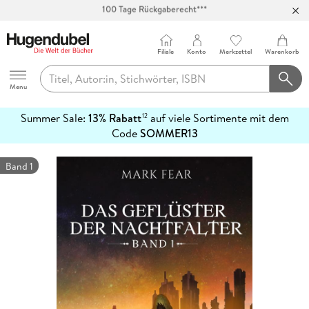
Abholung in über 100 Filialen
Filiale
Konto
Merkzettel
Warenkorb
Hugendubel
Menu
Summer Sale:
13% Rabatt
auf viele Sortimente mit dem
12
mehr
Code
SOMMER13
erfahren
Band 1