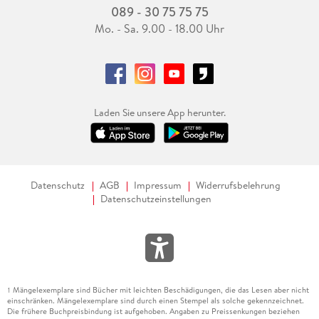
089 - 30 75 75 75
Mo. - Sa. 9.00 - 18.00 Uhr
Laden Sie unsere App herunter.
Datenschutz
AGB
Impressum
Widerrufsbelehrung
Datenschutzeinstellungen
Mängelexemplare sind Bücher mit leichten Beschädigungen, die das Lesen aber nicht
1
einschränken. Mängelexemplare sind durch einen Stempel als solche gekennzeichnet.
Die frühere Buchpreisbindung ist aufgehoben. Angaben zu Preissenkungen beziehen