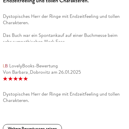
Endzeitfeeling und tollen Charakteren.
Dystopisches Herr der Ringe mit Endzeitfeeling und tollen
Charakteren.
Das Buch war ein Spontankauf auf einer Buchmesse beim
sehr sympathischen Mark Fear.
Mich hatte er spätestens in seiner Lesung überzeugt mit
Charakteren wie Nestri.
LovelyBooks-Bewertung
Von Barbara_Dobrovitz
am
26.01.2025
Dieses Buch von den unterschiedlichen und so tollen
Charakteren und auch diesem etwas düsteren Dystopischen
Setting.
Dystopisches Herr der Ringe mit Endzeitfeeling und tollen
Wir haben verschiedenen POVs (glaub es waren 6?) und sehr
Charakteren.
unterschiedliche Charaktere die hier zusammenkommen. Es
war mir zunächst zu viel und ich musste mir ein kleines
Charakterregister anlegen :) .
Weitere Bewertungen zeigen