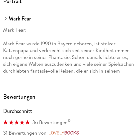
Portrait
Mark Fear
Mark Fear:
Mark Fear wurde 1990 in Bayern geboren, ist stolzer
Katzenpapa und verkriecht sich seit seiner Kindheit immer
noch gerne in seiner Phantasie. Schon damals liebte er es,
sich eigene Welten auszudenken und viele seiner Spielsachen
durchlebten fantasievolle Reisen, die er sich in seinem
Kinderzimmer ausgedacht hat.
Im Laufe der Zeit wich das Spielzeug dem Erwachsenwerden,
Bewertungen
aber noch immer trifft er sich mit seinen Freunden, um bei
einer Partie Magic: The Gathering oder einem guten
Durchschnitt
Videospiel kleine Abenteuer zu erleben.
15
36 Bewertungen
2019 begann er, an seinem Debüt zu arbeiten, das im
Dezember 2022 das Licht der Welt erblickte. Mit Das
31 Bewertungen
von
LovelyBooks