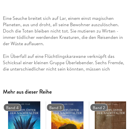
Eine Seuche breitet sich auf Lar, einem einst magischen
Planeten, aus und droht, all seine Bewohner auszulöschen.
Doch die Toten bleiben nicht tot. Sie mutieren zu Wirten -
immer tödlicher werdenden Kreaturen, die den Reisenden in
der Wüste auflauern.
Ein Überfall auf eine Flüchtlingskarawane verknüpft das
Schicksal einer kleinen Gruppe Überlebender. Sechs Fremde,
die unterschiedlicher nicht sein könnten, müssen sich
zusammen tun, um die nächste, sichere Festung zu erreichen.
Doch wie sollen sie einander vertrauen, wenn jeder ein Feind
Mehr aus dieser Reihe
sein könnte? Wie viel von dem, was die anderen preisgeben,
ist wahr? Und welche Gefahren lauern noch in der roten
Wüste?
Band 4
Band 3
Band 2