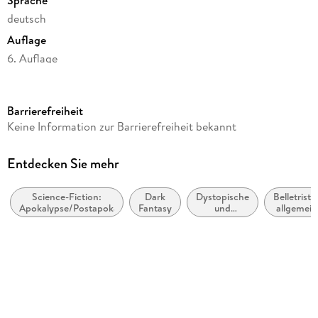
deutsch
Auflage
6. Auflage
Seitenanzahl
344
Barrierefreiheit
Reihe
Keine Information zur Barrierefreiheit bekannt
Das Geflüster der Nachtfalter, 1
Autor/Autorin
Entdecken Sie mehr
Mark Fear
Science-Fiction:
Dark
Dystopische
Belletristik
Verlag/Hersteller
Apokalypse/Postapokalypse
Fantasy
und
allgemein
BoD - Books on Demand
utopische
und
Literatur
literarisch
Produktart
kartoniert
Gewicht
367 g
Größe (L/B/H)