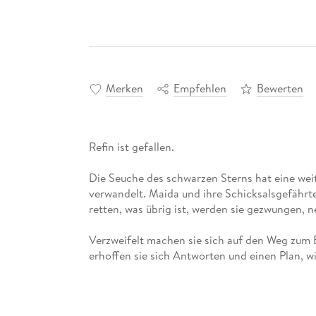
Merken
Empfehlen
Bewerten
Refin ist gefallen.
Die Seuche des schwarzen Sterns hat eine weit
verwandelt. Maida und ihre Schicksalsgefähr
retten, was übrig ist, werden sie gezwungen, 
Verzweifelt machen sie sich auf den Weg zum
erhoffen sie sich Antworten und einen Plan, wi
Wäre die Gefahr durch die Untoten nicht schon
sterbende Natur selbst nach den Leben eines j