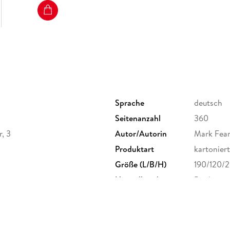
Sprache
deutsch
Seitenanzahl
360
r, 3
Autor/Autorin
Mark Fea
Produktart
kartoniert
Größe (L/B/H)
190/120/
Herstelleradresse
Books on
bod@bod