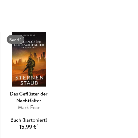
Und dann wären da noch die Gerüchte um die Söl
Band 1
Das Geflüster der
Nachtfalter
Mark Fear
Buch (kartoniert)
15,99 €
*