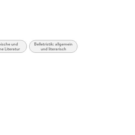
ische und
Belletristik: allgemein
he Literatur
und literarisch