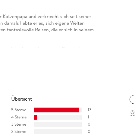
r Katzenpapa und verkriecht sich seit seiner
n damals liebte er es, sich eigene Welten
n fantasievolle Reisen, die er sich in seinem
werden, aber noch immer trifft er sich mit
thering oder einem guten Videospiel kleine
e, in der er die Grenzen zwischen Fantasy und
schung aus postapokalyptischer Fiction,
Übersicht
eihe mit dem Titel "Das Geflüster der
 an alle interessierten Leser*innen, ihm in eine
5 Sterne
13
en im Oktober 2023.
4 Sterne
1
3 Sterne
0
olgte im August 2023 der zweite Band.
2 Sterne
0