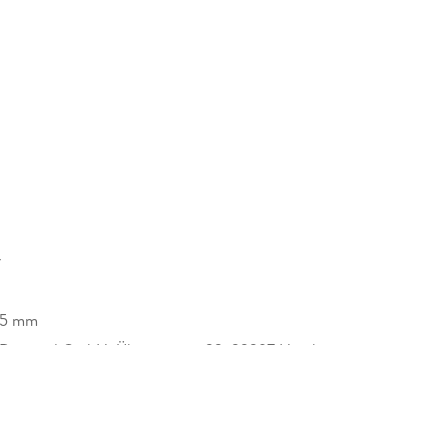
r
25 mm
 Demand GmbH, Überseering 33, 22297 Hamburg,
.de