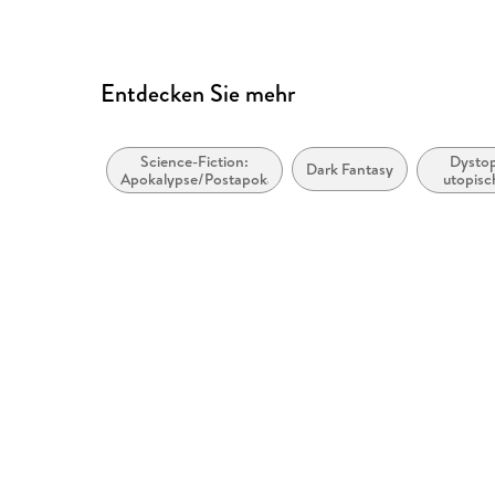
Entdecken Sie mehr
Science-Fiction:
Dystop
Dark Fantasy
Apokalypse/Postapokalypse
utopisc