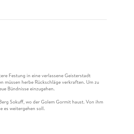
ere Festung in eine verlassene Geisterstadt
ten müssen herbe Rückschläge verkraften. Um zu
neue Bündnisse einzugehen.
 Berg Sokuff, wo der Golem Gormit haust. Von ihm
e es weitergehen soll.
 genug, trachtet auf ihrer Reise auch die
eden einzelnen dieser Truppe.