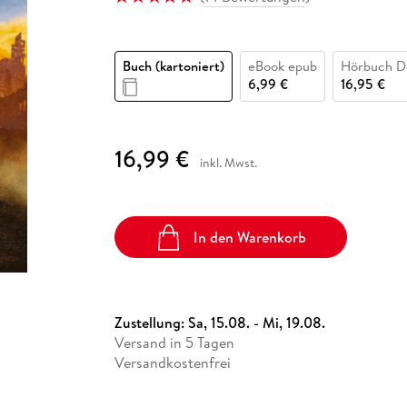
Fremdsprachige Bücher
n Lernhilfen
 Jugendbücher
eiber
Hörbuch Downloads im Bundle
cher
 Vergleich
 Puzzlezubehör
Lernen
New Adult
STABILO
Taschenbücher
hilfen
hriller
 Backen
er
lender
Ratgeber
Buch (kartoniert)
eBook epub
Hörbuch D
op
hriller
Romance
6,99 €
16,95 €
Sachbücher
precher:innen
Science Fiction
16,99 €
inkl. Mwst.
Fremdsprachige Bücher
In den Warenkorb
Zustellung:
Sa, 15.08. - Mi, 19.08.
Versand in 5 Tagen
Versandkostenfrei