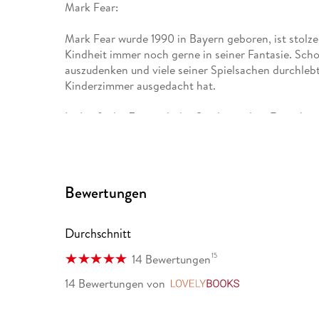
Mark Fear:
Mark Fear wurde 1990 in Bayern geboren, ist stolze
Kindheit immer noch gerne in seiner Fantasie. Scho
auszudenken und viele seiner Spielsachen durchlebte
Kinderzimmer ausgedacht hat.
Im Laufe der Zeit wich das Spielzeug dem Erwachsen
seinen Freunden, um bei einer Partie Magic: The Ga
Abenteuer zu erleben.
2019 begann er mit der Arbeit an seiner Debüt-Reih
Bewertungen
Science Fiction aufbrach. Daraus entstand eine Mi
dystopischer Dark Fantasy und einer Prise Horror.
Durchschnitt
Im Dezember 2022 erschien der erste Band dieser R
Nachtfalter - Sternenstaub" und damit die Einladung
15
14 Bewertungen
seiner Welten zu folgen. Das Hörbuch dazu erschi
14 Bewertungen
von
LovelyBooks
Mit "Das Geflüster der Nachtfalter - Glutwasser" f