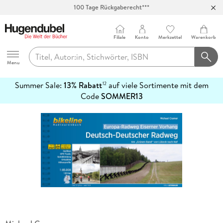
100 Tage Rückgaberecht***
Abholung in über 100 Filialen
Filiale
Konto
Merkzettel
Warenkorb
Hugendubel
Menu
Summer Sale:
13% Rabatt
auf viele Sortimente mit dem
12
mehr
Code
SOMMER13
erfahren