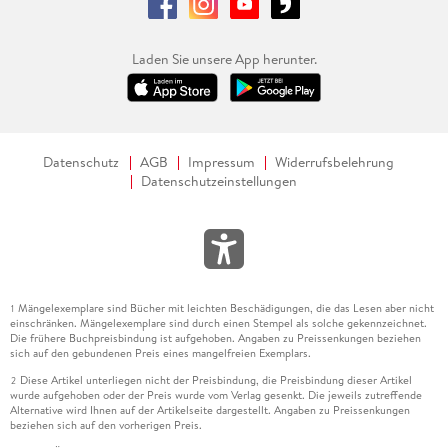
Laden Sie unsere App herunter.
Datenschutz
AGB
Impressum
Widerrufsbelehrung
Datenschutzeinstellungen
Mängelexemplare sind Bücher mit leichten Beschädigungen, die das Lesen aber nicht
1
einschränken. Mängelexemplare sind durch einen Stempel als solche gekennzeichnet.
Die frühere Buchpreisbindung ist aufgehoben. Angaben zu Preissenkungen beziehen
sich auf den gebundenen Preis eines mangelfreien Exemplars.
Diese Artikel unterliegen nicht der Preisbindung, die Preisbindung dieser Artikel
2
wurde aufgehoben oder der Preis wurde vom Verlag gesenkt. Die jeweils zutreffende
Alternative wird Ihnen auf der Artikelseite dargestellt. Angaben zu Preissenkungen
beziehen sich auf den vorherigen Preis.