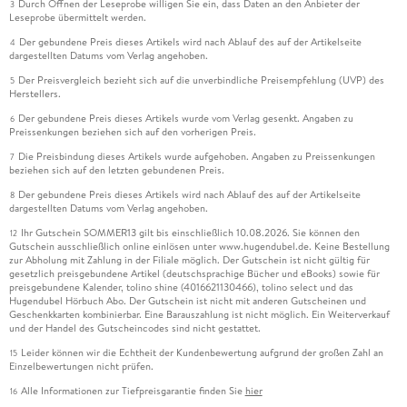
Durch Öffnen der Leseprobe willigen Sie ein, dass Daten an den Anbieter der
3
Leseprobe übermittelt werden.
Der gebundene Preis dieses Artikels wird nach Ablauf des auf der Artikelseite
4
dargestellten Datums vom Verlag angehoben.
Der Preisvergleich bezieht sich auf die unverbindliche Preisempfehlung (UVP) des
5
Herstellers.
Der gebundene Preis dieses Artikels wurde vom Verlag gesenkt. Angaben zu
6
Preissenkungen beziehen sich auf den vorherigen Preis.
Die Preisbindung dieses Artikels wurde aufgehoben. Angaben zu Preissenkungen
7
beziehen sich auf den letzten gebundenen Preis.
Der gebundene Preis dieses Artikels wird nach Ablauf des auf der Artikelseite
8
dargestellten Datums vom Verlag angehoben.
Ihr Gutschein SOMMER13 gilt bis einschließlich 10.08.2026. Sie können den
12
Gutschein ausschließlich online einlösen unter www.hugendubel.de. Keine Bestellung
zur Abholung mit Zahlung in der Filiale möglich. Der Gutschein ist nicht gültig für
gesetzlich preisgebundene Artikel (deutschsprachige Bücher und eBooks) sowie für
preisgebundene Kalender, tolino shine (4016621130466), tolino select und das
Hugendubel Hörbuch Abo. Der Gutschein ist nicht mit anderen Gutscheinen und
Geschenkkarten kombinierbar. Eine Barauszahlung ist nicht möglich. Ein Weiterverkauf
und der Handel des Gutscheincodes sind nicht gestattet.
Leider können wir die Echtheit der Kundenbewertung aufgrund der großen Zahl an
15
Einzelbewertungen nicht prüfen.
Alle Informationen zur Tiefpreisgarantie finden Sie
hier
16