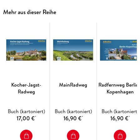
den etwa 1. 100 Kilometer langen Teil der Route von Lübeck
bis zum sächsisch-bayerisch-tschechischen Dreiländereck
Mehr aus dieser Reihe
bei Hof.
Kocher-Jagst-
MainRadweg
Radfernweg Berlin 
Radweg
Kopenhagen
Buch (kartoniert)
Buch (kartoniert)
Buch (kartoniert)
17,00 €
16,90 €
16,90 €
*
*
*