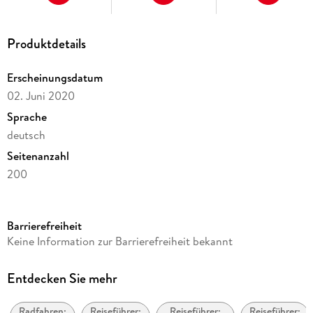
Produktdetails
Erscheinungsdatum
02. Juni 2020
Sprache
deutsch
Seitenanzahl
200
Reihe
Bikeline Radtourenbücher
Barrierefreiheit
Autor/Autorin
Keine Information zur Barrierefreiheit bekannt
Michael Cramer
Herausgegeben von
Entdecken Sie mehr
Esterbauer Verlag
Radfahren:
Reiseführer:
Reiseführer:
Reiseführer:
Verlag/Hersteller