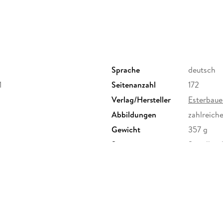
Sprache
deutsch
1
Seitenanzahl
172
Verlag/Hersteller
Esterbau
Abbildungen
zahlreich
Gewicht
357 g
Sonstiges
Spiralbin
Herstelleradresse
Esterbauer
bikeline@