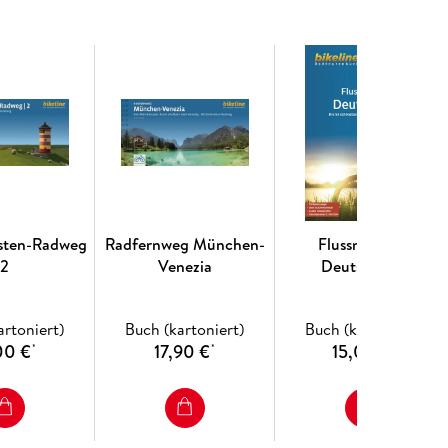
sten-Radweg
Radfernweg München-
Flussradwege
2
Venezia
Deutschland
artoniert)
Buch (kartoniert)
Buch (kartoniert)
00 €
17,90 €
15,00 €
*
*
*