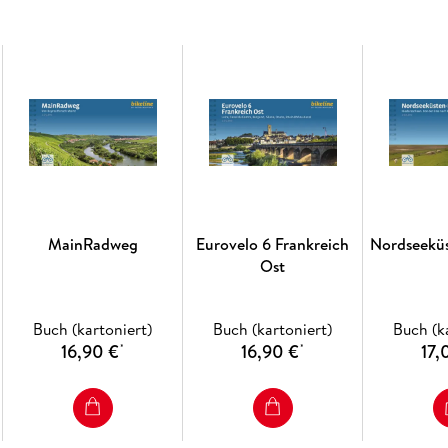
MainRadweg
Eurovelo 6 Frankreich
Nordseekü
Ost
Buch (kartoniert)
Buch (kartoniert)
Buch (k
16,90 €
16,90 €
17,
*
*