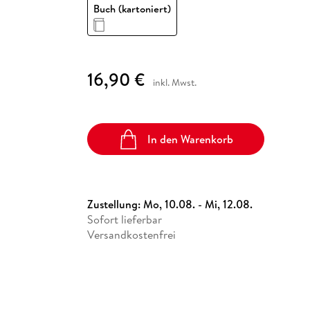
Fremdsprachige Bücher
Buch (kartoniert)
n Lernhilfen
 Jugendbücher
eiber
Hörbuch Downloads im Bundle
cher
 Vergleich
 Puzzlezubehör
Lernen
New Adult
STABILO
Taschenbücher
hilfen
hriller
 Backen
er
lender
Ratgeber
op
hriller
Romance
16,90 €
Sachbücher
inkl. Mwst.
precher:innen
Science Fiction
Fremdsprachige Bücher
In den Warenkorb
Zustellung:
Mo, 10.08. - Mi, 12.08.
Sofort lieferbar
Versandkostenfrei