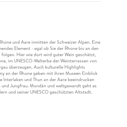
Rhone und Aare inmitten der Schweizer Alpen. Eine
endes Element - egal ob Sie der Rhone bis an den
folgen. Hier wie dort wird guter Wein geschätzt,
hone, im UNESCO-Welterbe der Weinterrassen von
au überzeugen. Auch kulturelle Highlights
gny an der Rhone geben mit ihren Museen Einblick
te Interlaken und Thun an der Aare beeindrucken
h und Jungfrau. Mondän und weltgewandt geht es
 Bern und seiner UNESCO geschützten Altstadt.
 in der Olympia-Stadt Lausanne sowie in der
e. Während Ihre Reise entlang der Rhone in Genf
 Sie sich bei Koblenz von der Aare verabschieden,