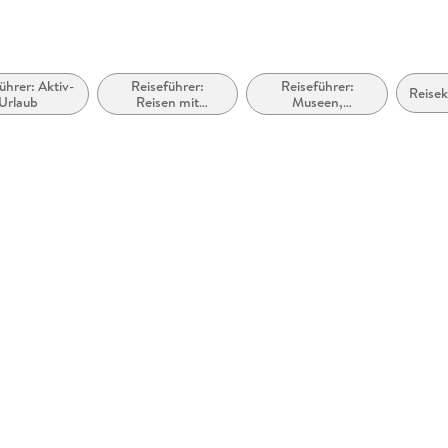
ührer: Aktiv-
Reiseführer:
Reiseführer:
Reisek
Urlaub
Reisen mit
Museen,
Kindern,
historische
Familienurlaub
Stätten, Galerien
usw.