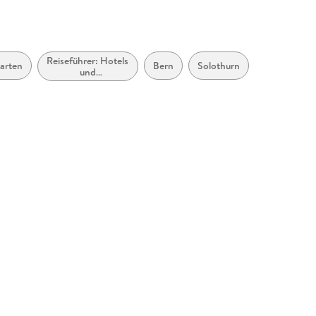
Reiseführer: Hotels
arten
Bern
Solothurn
und
Urlaubsunterkünfte