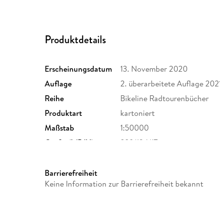
Produktdetails
Erscheinungsdatum
13. November 2020
Auflage
2. überarbeitete Auflage 202
Reihe
Bikeline Radtourenbücher
Produktart
kartoniert
Maßstab
1:50000
Größe (L/B/H)
229/124/17 mm
ISBN
9783850009126
Barrierefreiheit
Keine Information zur Barrierefreiheit bekannt