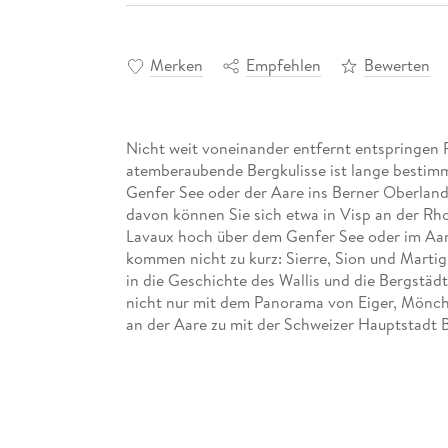
Merken
Empfehlen
Bewerten
Nicht weit voneinander entfernt entspringen 
atemberaubende Bergkulisse ist lange bestimm
Genfer See oder der Aare ins Berner Oberland 
davon können Sie sich etwa in Visp an der R
Lavaux hoch über dem Genfer See oder im Aarg
kommen nicht zu kurz: Sierre, Sion und Marti
in die Geschichte des Wallis und die Bergstäd
nicht nur mit dem Panorama von Eiger, Mönc
an der Aare zu mit der Schweizer Hauptstadt
Internationales Flair hingegen schnuppern Sie
Wissenschaftsstadt Genf am gleichnamigen Se
noch lange nicht zu Ende sein muss, so müssen
hier wird sie nämlich vom Rhein "verschluckt".