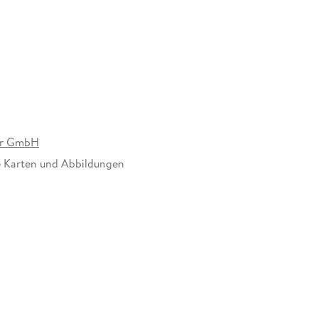
er GmbH
e Karten und Abbildungen
dung
, Hauptstr. 31, 3751 Rodingersdorf,
esterbauer.com