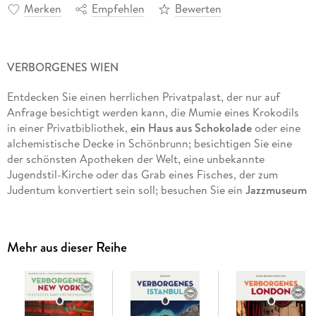
Merken
Empfehlen
Bewerten
VERBORGENES WIEN
Entdecken Sie einen herrlichen Privatpalast, der nur auf
Anfrage besichtigt werden kann, die Mumie eines Krokodils
in einer Privatbibliothek,
ein Haus aus Schokolade
oder eine
alchemistische Decke in Schönbrunn; besichtigen Sie eine
der schönsten Apotheken der Welt, eine unbekannte
Jugendstil-Kirche oder das Grab eines Fisches, der zum
Judentum konvertiert sein soll; besuchen Sie ein
Jazzmuseum
in einer öffentlichen Toilette
, eine Müllhalde, die wie ein
Museum besichtigt werden kann, die hinter einem Gemälde
verborgene älteste Orgel Wiens oder eine Kaiserin im
Mehr aus dieser Reihe
Nonnengewand; entdecken Sie das Geheimnis hinter dem
Symbol 05, die Skulptur eines männlichen Glieds am
Stephansdom, ein
erstaunliches privates Billardmuseum
oder
einen beinahe unheimlichen Blumenstrauß mit Blüten aus
Schmetterlingsflügeln; besuchen Sie eine Wasserquelle, in