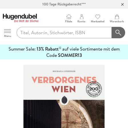
100 Tage Rückgaberecht***
Abholung in über 100 Filialen
Filiale
Konto
Merkzettel
Warenkorb
Hugendubel
Menu
Summer Sale:
13% Rabatt
auf viele Sortimente mit dem
12
mehr
Code
SOMMER13
erfahren