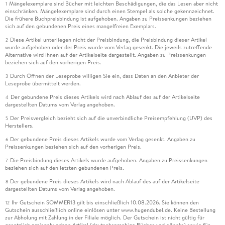
Mängelexemplare sind Bücher mit leichten Beschädigungen, die das Lesen aber nicht
1
einschränken. Mängelexemplare sind durch einen Stempel als solche gekennzeichnet.
Die frühere Buchpreisbindung ist aufgehoben. Angaben zu Preissenkungen beziehen
sich auf den gebundenen Preis eines mangelfreien Exemplars.
Diese Artikel unterliegen nicht der Preisbindung, die Preisbindung dieser Artikel
2
wurde aufgehoben oder der Preis wurde vom Verlag gesenkt. Die jeweils zutreffende
Alternative wird Ihnen auf der Artikelseite dargestellt. Angaben zu Preissenkungen
beziehen sich auf den vorherigen Preis.
Durch Öffnen der Leseprobe willigen Sie ein, dass Daten an den Anbieter der
3
Leseprobe übermittelt werden.
Der gebundene Preis dieses Artikels wird nach Ablauf des auf der Artikelseite
4
dargestellten Datums vom Verlag angehoben.
Der Preisvergleich bezieht sich auf die unverbindliche Preisempfehlung (UVP) des
5
Herstellers.
Der gebundene Preis dieses Artikels wurde vom Verlag gesenkt. Angaben zu
6
Preissenkungen beziehen sich auf den vorherigen Preis.
Die Preisbindung dieses Artikels wurde aufgehoben. Angaben zu Preissenkungen
7
beziehen sich auf den letzten gebundenen Preis.
Der gebundene Preis dieses Artikels wird nach Ablauf des auf der Artikelseite
8
dargestellten Datums vom Verlag angehoben.
Ihr Gutschein SOMMER13 gilt bis einschließlich 10.08.2026. Sie können den
12
Gutschein ausschließlich online einlösen unter www.hugendubel.de. Keine Bestellung
zur Abholung mit Zahlung in der Filiale möglich. Der Gutschein ist nicht gültig für