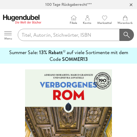
100 Tage Rückgaberecht***
Abholung in über 100 Filialen
Filiale
Konto
Merkzettel
Warenkorb
Hugendubel
Menu
Summer Sale:
13% Rabatt
auf viele Sortimente mit dem
12
mehr
Code
SOMMER13
erfahren