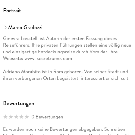
Portrait
Marco Gradozzi
Ginevra Lovatelli ist Autorin der ersten Fassung dieses
Reiseführers. Ihre privaten Führungen stellen eine völlig neue
und einzigartige Entdeckungsreise durch Rom dar. Ihre
Webseite: www. secretrome. com
Adriano Morabito ist in Rom geboren. Von seiner Stadt und
ihren verborgenen Orten begeistert, interessiert er sich seit
1999 vor allem für die städtische Speläologie. Er ist einer der
Gründer des Vereins Roma Sotterranea , der Ausflüge in das
unterirdische Rom organisiert. www. romasotterranea. it
Bewertungen
Weitere Mitwirkende: Jacopo Barbarigo, Marylène Malbert,
0 Bewertungen
Hélène Vuillermet und Viviana Cortes. Ein Großteil der Fotos
in diesem Reiseführer stammt von Alessandra Zucconi. Ihre
Es wurden noch keine Bewertungen abgegeben. Schreiben
Arbeiten sind zu finden unter www. goldenratio. biz