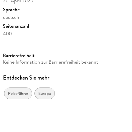
20. April 2020
Sprache
deutsch
Seitenanzahl
400
Reihe
Verborgenes
Barrierefreiheit
Autor/Autorin
Keine Information zur Barrierefreiheit bekannt
Marco Gradozzi, Adriano Morabito, Ginevra Lovatelli
Verlag/Hersteller
Entdecken Sie mehr
Mairdumont
Produktart
Reiseführer
Europa
kartoniert
Gewicht
380 g
Größe (L/B/H)