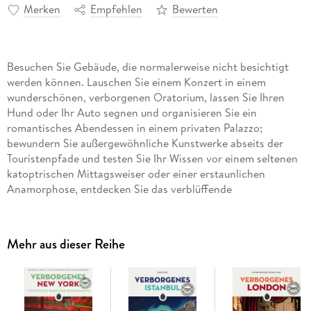
Merken
Empfehlen
Bewerten
Besuchen Sie Gebäude, die normalerweise nicht besichtigt
werden können. Lauschen Sie einem Konzert in einem
wunderschönen, verborgenen Oratorium, lassen Sie Ihren
Hund oder Ihr Auto segnen und organisieren Sie ein
romantisches Abendessen in einem privaten Palazzo;
bewundern Sie außergewöhnliche Kunstwerke abseits der
Touristenpfade und testen Sie Ihr Wissen vor einem seltenen
katoptrischen Mittagsweiser oder einer erstaunlichen
Anamorphose, entdecken Sie das verblüffende
motorbetriebene Gemälde von Rubens und tauchen Sie ein in
die Geheimnisse des Vatikans; bestaunen Sie das verlorene
Meisterwerk von Bernini, halten Sie vor dem Heiligenbild des
Mehr aus dieser Reihe
Antlitz Jesu inne, das 1968 auf dem Mond abgelegt wurde,
und schützen Sie Ihren Hals vor einem rauen Winter . . .
Abseits der Menschenmassen und allseits bekannten