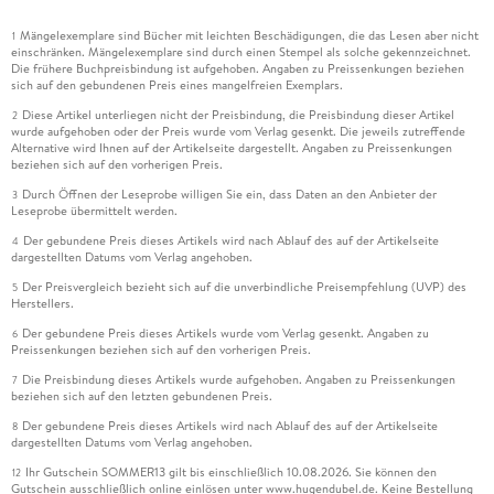
Mängelexemplare sind Bücher mit leichten Beschädigungen, die das Lesen aber nicht
1
einschränken. Mängelexemplare sind durch einen Stempel als solche gekennzeichnet.
Die frühere Buchpreisbindung ist aufgehoben. Angaben zu Preissenkungen beziehen
sich auf den gebundenen Preis eines mangelfreien Exemplars.
Diese Artikel unterliegen nicht der Preisbindung, die Preisbindung dieser Artikel
2
wurde aufgehoben oder der Preis wurde vom Verlag gesenkt. Die jeweils zutreffende
Alternative wird Ihnen auf der Artikelseite dargestellt. Angaben zu Preissenkungen
beziehen sich auf den vorherigen Preis.
Durch Öffnen der Leseprobe willigen Sie ein, dass Daten an den Anbieter der
3
Leseprobe übermittelt werden.
Der gebundene Preis dieses Artikels wird nach Ablauf des auf der Artikelseite
4
dargestellten Datums vom Verlag angehoben.
Der Preisvergleich bezieht sich auf die unverbindliche Preisempfehlung (UVP) des
5
Herstellers.
Der gebundene Preis dieses Artikels wurde vom Verlag gesenkt. Angaben zu
6
Preissenkungen beziehen sich auf den vorherigen Preis.
Die Preisbindung dieses Artikels wurde aufgehoben. Angaben zu Preissenkungen
7
beziehen sich auf den letzten gebundenen Preis.
Der gebundene Preis dieses Artikels wird nach Ablauf des auf der Artikelseite
8
dargestellten Datums vom Verlag angehoben.
Ihr Gutschein SOMMER13 gilt bis einschließlich 10.08.2026. Sie können den
12
Gutschein ausschließlich online einlösen unter www.hugendubel.de. Keine Bestellung