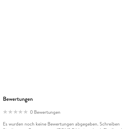
Herstelleradresse
PONS Langenscheidt GmbH, Stoeckachstrasse 11, 70190
Stuttgart, kundenservice@pons.de
Bewertungen
0 Bewertungen
Es wurden noch keine Bewertungen abgegeben. Schreiben