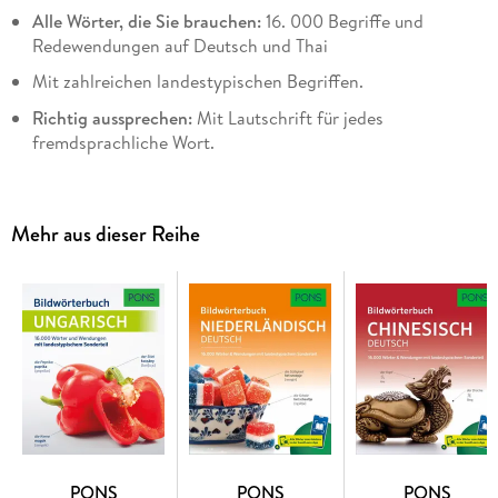
Alle Wörter, die Sie brauchen:
16. 000 Begriffe und
Redewendungen auf Deutsch und Thai
Mit zahlreichen landestypischen Begriffen.
Richtig aussprechen:
Mit Lautschrift für jedes
fremdsprachliche Wort.
Gesehen und einfach gemerkt:
Durch Bilder bleibt der
Wortschatz besser haften.
Mehr aus dieser Reihe
Leicht gefunden:
Im
zweisprachigen Register
schnell das
richtige Wort nachschlagen, ob unterwegs, zu Hause, im
Urlaub oder auf Reisen.
PONS
PONS
PONS