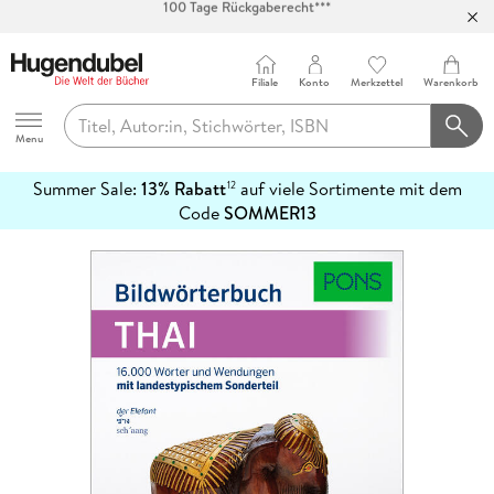
Abholung in über 100 Filialen
Filiale
Konto
Merkzettel
Warenkorb
Hugendubel
Menu
Summer Sale:
13% Rabatt
auf viele Sortimente mit dem
12
mehr
Code
SOMMER13
erfahren