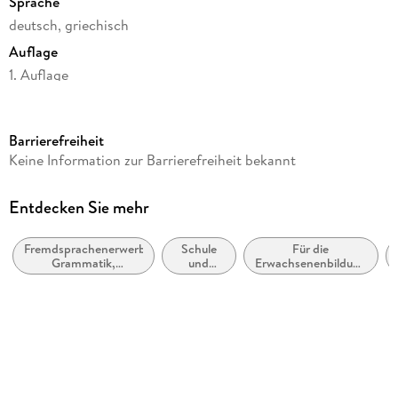
Sprache
deutsch, griechisch
Auflage
1. Auflage
Seitenanzahl
96
Barrierefreiheit
Altersempfehlung
Keine Information zur Barrierefreiheit bekannt
von 12 bis 99 Jahren
Reihe
Entdecken Sie mehr
PONS Grammatik kurz & bündig
Fremdsprachenerwerb:
Schule
Für die
Verlag/Hersteller
Grammatik,
und
Erwachsenenbildung
Pons Langenscheidt GmbH
Wortschatz,
Lernen:
(Deutschland)
Aussprache
Moderne
Produktart
(Nicht-
Mutter-
kartoniert
oder
Zweit-)
Gewicht
Sprachen
142 g