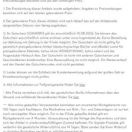
Preissenkungen beziehen sich auf den vorherigen Preis.
Die Preisbindung dieses Artikels wurde aufgehoben. Angaben zu Preissenkungen
7
beziehen sich auf den letzten gebundenen Preis.
Der gebundene Preis dieses Artikels wird nach Ablauf des auf der Artikelseite
8
dargestellten Datums vom Verlag angehoben.
Ihr Gutschein SOMMER13 gilt bis einschließlich 10.08.2026. Sie können den
12
Gutschein ausschließlich online einlösen unter www.hugendubel.de. Keine Bestellung
zur Abholung mit Zahlung in der Filiale möglich. Der Gutschein ist nicht gültig für
gesetzlich preisgebundene Artikel (deutschsprachige Bücher und eBooks) sowie für
preisgebundene Kalender, tolino shine (4016621130466), tolino select und das
Hugendubel Hörbuch Abo. Der Gutschein ist nicht mit anderen Gutscheinen und
Geschenkkarten kombinierbar. Eine Barauszahlung ist nicht möglich. Ein Weiterverkauf
und der Handel des Gutscheincodes sind nicht gestattet.
Leider können wir die Echtheit der Kundenbewertung aufgrund der großen Zahl an
15
Einzelbewertungen nicht prüfen.
Alle Informationen zur Tiefpreisgarantie finden Sie
hier
16
Alle Preise verstehen sich inkl. der gesetzlichen MwSt. Informationen über den
*
Versand und anfallende Versandkosten finden Sie
hier
Alle online gekauften Versandartikel beinhalten ein erweitertes Rückgaberecht von
***
100 Tagen nach Kaufdatum. Die Rücknahme von Bild-, Ton- und Datenträgern ist nur bei
noch versiegelter Ware möglich. Für in der Filiale gekaufte Artikel gilt ein
Rückgaberecht von 4 Wochen. Voraussetzung ist die Vorlage des Kassenbons und dass
sich der Artikel in wiederverkaufsfähigem Zustand befindet. Für digitale Produkte gilt
weiterhin die gesetzliche Widerrufsfrist von 14 Tagen. Bitte senden Sie Ihren Widerruf
zu digitalen Produkten per Mail an info@hugendubel.de.