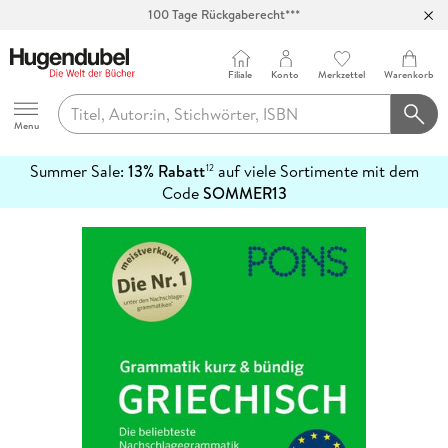
100 Tage Rückgaberecht***
Abholung in über 100 Filialen
Filiale
Konto
Merkzettel
Warenkorb
Hugendubel
Menu
Summer Sale:
13% Rabatt
auf viele Sortimente mit dem
12
mehr
Code
SOMMER13
erfahren