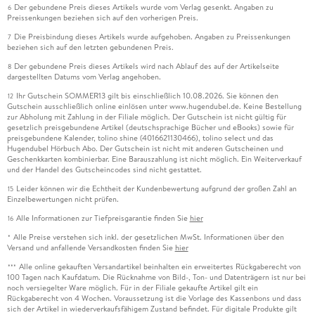
Der gebundene Preis dieses Artikels wurde vom Verlag gesenkt. Angaben zu
6
Preissenkungen beziehen sich auf den vorherigen Preis.
Die Preisbindung dieses Artikels wurde aufgehoben. Angaben zu Preissenkungen
7
beziehen sich auf den letzten gebundenen Preis.
Der gebundene Preis dieses Artikels wird nach Ablauf des auf der Artikelseite
8
dargestellten Datums vom Verlag angehoben.
Ihr Gutschein SOMMER13 gilt bis einschließlich 10.08.2026. Sie können den
12
Gutschein ausschließlich online einlösen unter www.hugendubel.de. Keine Bestellung
zur Abholung mit Zahlung in der Filiale möglich. Der Gutschein ist nicht gültig für
gesetzlich preisgebundene Artikel (deutschsprachige Bücher und eBooks) sowie für
preisgebundene Kalender, tolino shine (4016621130466), tolino select und das
Hugendubel Hörbuch Abo. Der Gutschein ist nicht mit anderen Gutscheinen und
Geschenkkarten kombinierbar. Eine Barauszahlung ist nicht möglich. Ein Weiterverkauf
und der Handel des Gutscheincodes sind nicht gestattet.
Leider können wir die Echtheit der Kundenbewertung aufgrund der großen Zahl an
15
Einzelbewertungen nicht prüfen.
Alle Informationen zur Tiefpreisgarantie finden Sie
hier
16
Alle Preise verstehen sich inkl. der gesetzlichen MwSt. Informationen über den
*
Versand und anfallende Versandkosten finden Sie
hier
Alle online gekauften Versandartikel beinhalten ein erweitertes Rückgaberecht von
***
100 Tagen nach Kaufdatum. Die Rücknahme von Bild-, Ton- und Datenträgern ist nur bei
noch versiegelter Ware möglich. Für in der Filiale gekaufte Artikel gilt ein
Rückgaberecht von 4 Wochen. Voraussetzung ist die Vorlage des Kassenbons und dass
sich der Artikel in wiederverkaufsfähigem Zustand befindet. Für digitale Produkte gilt