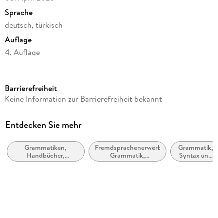
Sprache
deutsch, türkisch
Auflage
4. Auflage
Seitenanzahl
112
Barrierefreiheit
Altersempfehlung
Keine Information zur Barrierefreiheit bekannt
von 12 bis 99 Jahren
Reihe
Entdecken Sie mehr
PONS Grammatik kurz & bündig
Grammatiken,
Fremdsprachenerwerb:
Grammatik,
Verlag/Hersteller
Handbücher,
Grammatik,
Syntax und
Pons Langenscheidt GmbH
Referenzgrammatiken
Wortschatz,
Morphologie
Aussprache
Produktart
kartoniert
Gewicht
168 g