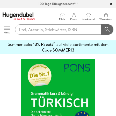
100 Tage Rückgaberecht***
Abholung in über 100 Filialen
Filiale
Konto
Merkzettel
Warenkorb
Hugendubel
Menu
Summer Sale:
13% Rabatt
auf viele Sortimente mit dem
12
mehr
Code
SOMMER13
erfahren