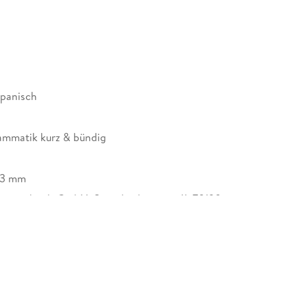
spanisch
mmatik kurz & bündig
13 mm
enscheidt GmbH, Stoeckachstrasse 11, 70190
, kundenservice@pons.de