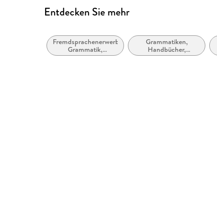
Entdecken Sie mehr
Fremdsprachenerwerb:
Grammatiken,
Grammatik,
Handbücher,
Wortschatz,
Referenzgrammatiken
Aussprache