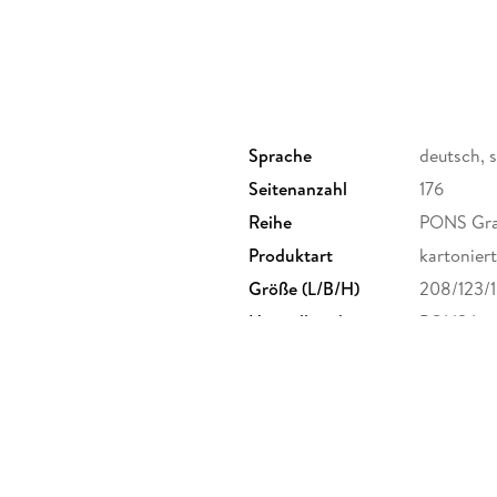
Sprache
deutsch, 
Seitenanzahl
176
Reihe
PONS Gra
Produktart
kartoniert
Größe (L/B/H)
208/123/
Herstelleradresse
PONS Lang
Stuttgart