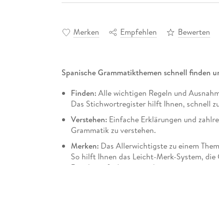
Merken
Empfehlen
Bewerten
Spanische Grammatikthemen schnell finden u
Finden:
Alle wichtigen Regeln und Ausnah
Das Stichwortregister hilft Ihnen, schnell
Verstehen:
Einfache Erklärungen und zahlrei
Grammatik zu verstehen.
Merken:
Das Allerwichtigste zu einem Them
So hilft Ihnen das Leicht-Merk-System, die
Regeln einfacher zu merken.
Mit Übungsmaterial als PDF in der Scan2L
Niveau A1-B2: Erste Grundkenntnisse bis fo