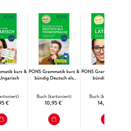
matik kurz &
PONS Grammatik kurz &
PONS Grammatik kurz 
Ungarisch
bündig Deutsch als
bündig Latein
Fremdsprache
artoniert)
Buch (kartoniert)
Buch (kartoniert)
95 €
10,95 €
14,95 €
*
*
*