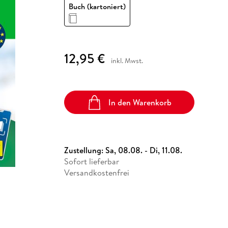
Fremdsprachige Bücher
Buch (kartoniert)
n Lernhilfen
 Jugendbücher
eiber
Hörbuch Downloads im Bundle
cher
 Vergleich
 Puzzlezubehör
Lernen
New Adult
STABILO
Taschenbücher
hilfen
hriller
 Backen
er
lender
Ratgeber
op
hriller
Romance
12,95 €
Sachbücher
inkl. Mwst.
precher:innen
Science Fiction
Fremdsprachige Bücher
In den Warenkorb
Zustellung:
Sa, 08.08. - Di, 11.08.
Sofort lieferbar
Versandkostenfrei