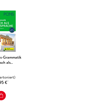
is-Grammatik
sch als
sprache
artoniert)
95 €
*