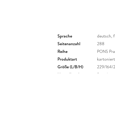
Sprache
deutsch, 
Seitenanzahl
288
Reihe
PONS Pra
Produktart
kartoniert
Größe (L/B/H)
229/164/
Herstelleradresse
Pons Lang
<br/>Stöc
<br/>7019
<br/>kund
<br/>