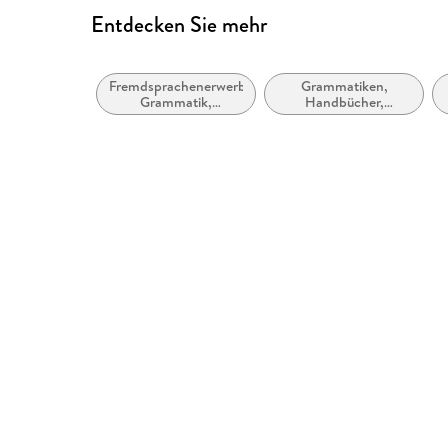
Entdecken Sie mehr
Fremdsprachenerwerb:
Grammatiken,
Grammatik,
Handbücher,
Wortschatz,
Referenzgrammatiken
Aussprache