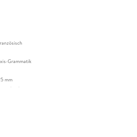
französisch
xis-Grammatik
25 mm
enscheidt
kachstr. 11
0 Stuttgart
enservice@klett.de