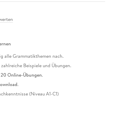
werten
ernen
sig alle Grammatikthemen nach.
h zahlreiche Beispiele und Übungen.
120 Online-Übungen
.
ownload
.
achkenntnisse (Niveau A1-C1)