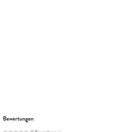
ISBN
9783125660472
Herstelleradresse
PONS Langenscheidt GmbH, Stoeckachstrasse 11, 70190
Stuttgart, kundenservice@pons.de
Bewertungen
0 Bewertungen