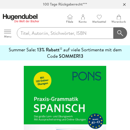
100 Tage Rückgaberecht***
Abholung in über 100 Filialen
Filiale
Konto
Merkzettel
Warenkorb
Hugendubel
Menu
Summer Sale:
13% Rabatt
auf viele Sortimente mit dem
12
mehr
Code
SOMMER13
erfahren